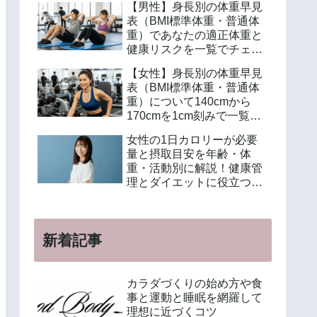
【男性】身長別の体重早見
表（BMI標準体重・普通体
重）であなたの適正体重と
健康リスクを一覧でチェッ
ク
【女性】身長別の体重早見
表（BMI標準体重・普通体
重）について140cmから
170cmを1cm刻みで一覧解
説！年齢別や美容体重の計
女性の1日カロリーが必要
算方法も紹介
量と摂取目安を年齢・体
重・活動別に解説！健康管
理とダイエットに役立つ計
算方法と食事例
新着記事
カラダづくりの始め方や食
事と運動と睡眠を網羅して
理想に近づくコツ