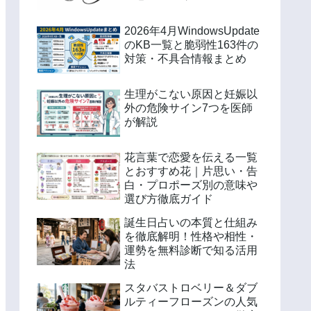
2026年4月WindowsUpdate
のKB一覧と脆弱性163件の
対策・不具合情報まとめ
生理がこない原因と妊娠以
外の危険サイン7つを医師
が解説
花言葉で恋愛を伝える一覧
とおすすめ花｜片思い・告
白・プロポーズ別の意味や
選び方徹底ガイド
誕生日占いの本質と仕組み
を徹底解明！性格や相性・
運勢を無料診断で知る活用
法
スタバストロベリー＆ダブ
ルティーフローズンの人気