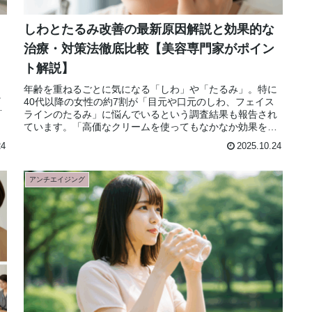
しわとたるみ改善の最新原因解説と効果的な
治療・対策法徹底比較【美容専門家がポイン
ト解説】
じ
年齢を重ねるごとに気になる「しわ」や「たるみ」。特に
に
40代以降の女性の約7割が「目元や口元のしわ、フェイス
で
ラインのたるみ」に悩んでいるという調査結果も報告され
ています。「高価なクリームを使ってもなかなか効果を感
じられない」「どのケア方法が本...
24
2025.10.24
アンチエイジング