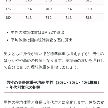
170
63.6
67.5
63.6
58.1
175
67.4
70.9
67.4
61.0
180
71.3
74.2
71.3
63.8
男性の標準体重はBMI22で算出
平均体重は国内統計調査を基に算出
男女ともに身長が高いほど標準体重も増えますが、男性の
ほうがやや高めの数値となります。基準値の違いを理解し
て自分に合った理想体重を目指しましょう。
男性の身長体重平均表 男性（20代・30代・40代推移）
– 年代別変化の把握
男性の平均体重と身長は年代ごとに変化します。体型の変