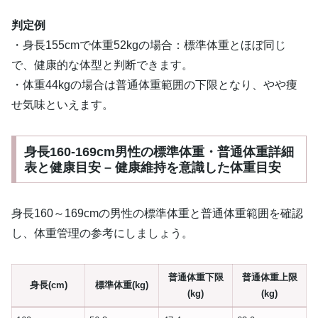
判定例
・身長155cmで体重52kgの場合：標準体重とほぼ同じ
で、健康的な体型と判断できます。
・体重44kgの場合は普通体重範囲の下限となり、やや痩
せ気味といえます。
身長160-169cm男性の標準体重・普通体重詳細
表と健康目安 – 健康維持を意識した体重目安
身長160～169cmの男性の標準体重と普通体重範囲を確認
し、体重管理の参考にしましょう。
普通体重下限
普通体重上限
身長(cm)
標準体重(kg)
(kg)
(kg)