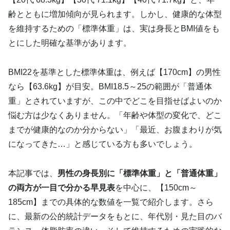
齢とともに増加傾向が見られます。しかし、健康的な体型
を維持するための「標準体重」は、実は身長とBMI値をも
とにした明確な基準があります。
BMI22を基準とした標準体重は、例えば【170cm】の男性
なら【63.6kg】が目安。BMI18.5～25の範囲が「普通体
重」とされていますが、この中でどこを目指せばよいのか
悩む方は少なくありません。「年齢や体型の変化で、どこ
までが健康的なのか分からない」「最近、お腹まわりが気
になってきた…」と感じている方も多いでしょう。
本記事では、
男性の身長別に「標準体重」と「普通体重」
の両方が一目で分かる早見表
を中心に、【150cm～
185cm】までの具体的な数値を一覧で紹介します。さら
に、最新の公的統計データをもとに、年代別・見た目のバ