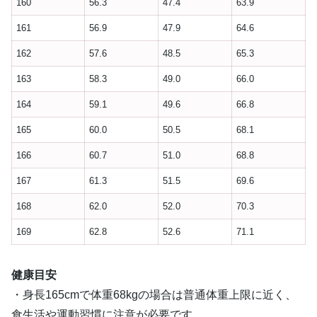
160
56.3
47.4
63.9
161
56.9
47.9
64.6
162
57.6
48.5
65.3
163
58.3
49.0
66.0
164
59.1
49.6
66.8
165
60.0
50.5
68.1
166
60.7
51.0
68.8
167
61.3
51.5
69.6
168
62.0
52.0
70.3
169
62.8
52.6
71.1
健康目安
・身長165cmで体重68kgの場合は普通体重上限に近く、
食生活や運動習慣に注意が必要です。