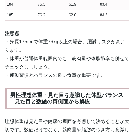
184
75.3
61.9
83.4
185
76.2
62.6
84.3
注意点
・身長175cmで体重76kg以上の場合、肥満リスクが高ま
ります。
・体重が普通体重範囲内でも、筋肉量や体脂肪率も併せて
チェックしましょう。
・運動習慣とバランスの良い食事が重要です。
男性理想体重・見た目を意識した体型バランス
– 見た目と数値の両側面から解説
理想体重は見た目や健康の両面を考慮して決めることが大
切です。数値だけでなく、筋肉量や脂肪のつき方も意識し