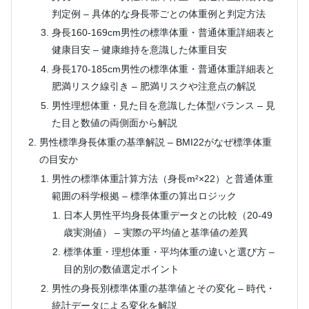
判定例 – 具体的な身長帯ごとの体重例と判定方法
身長160-169cm男性の標準体重・普通体重詳細表と
健康目安 – 健康維持を意識した体重目安
身長170-185cm男性の標準体重・普通体重詳細表と
肥満リスク線引き – 肥満リスクや注意点の解説
男性理想体重・見た目を意識した体型バランス – 見
た目と数値の両側面から解説
男性標準身長体重の基準解説 – BMI22がなぜ標準体重
の目安か
男性の標準体重計算方法（身長m²×22）と普通体重
範囲の科学根拠 – 標準体重の算出ロジック
日本人男性平均身長体重データとの比較（20-49
歳実測値） – 実際の平均値と基準値の差異
標準体重・理想体重・平均体重の違いと選び方 –
目的別の数値選定ポイント
男性の身長別標準体重の基準値とその変化 – 時代・
統計データによる変化を解説