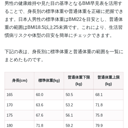
男性の健康維持や見た目の基準となるBMI早見表を活用す
ることで、身長別の標準体重や普通体重を正確に把握でき
ます。日本人男性の標準体重はBMI22を目安とし、普通体
重の範囲はBMI18.5以上25未満です。これにより、生活習
慣病リスクや体型の目安を簡単にチェックできます。
下記の表は、身長別に標準体重と普通体重の範囲を一覧に
まとめたものです。
普通体重下限
普通体重上限
身長(cm)
標準体重(kg)
(kg)
(kg)
165
60.0
50.5
68.1
170
63.6
53.2
71.8
175
67.6
56.1
75.8
180
71.8
59.2
79.9