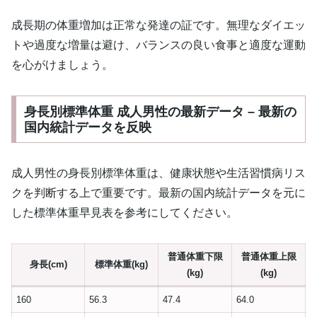
成長期の体重増加は正常な発達の証です。無理なダイエッ
トや過度な増量は避け、バランスの良い食事と適度な運動
を心がけましょう。
身長別標準体重 成人男性の最新データ – 最新の
国内統計データを反映
成人男性の身長別標準体重は、健康状態や生活習慣病リス
クを判断する上で重要です。最新の国内統計データを元に
した標準体重早見表を参考にしてください。
普通体重下限
普通体重上限
身長(cm)
標準体重(kg)
(kg)
(kg)
160
56.3
47.4
64.0