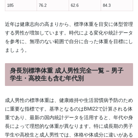
185
76.2
62.6
84.3
近年は健康志向の高まりから、標準体重を目安に体型管理
する男性が増加しています。時代による変化や統計データ
を参考に、無理のない範囲で自分に合った体重を目標にし
ましょう。
身長別標準体重 成人男性完全一覧 – 男子
学生・高校生も含む年代別
成人男性の標準体重は、健康維持や生活習慣病予防のため
に重要な指標です。基準となるのはBMI22で計算される体
重であり、最新の国内統計データを活用すると、年代や身
長によって理想的な体重が異なります。特に成長期の男子
学生や高校生と成人男性では、体格や体成分に違いがある