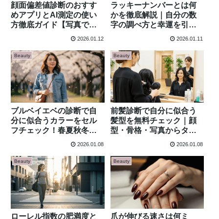
顔面偏差値診断のおすす
ラッキーナンバーとは何
めアプリとAI測定の使い
かを徹底解説｜自分の数
方徹底ガイド【写真で無
字の調べ方と幸運を引き
料チェック】
寄せる活用術
2026.01.12
2026.01.11
Beauty
Beauty
ブルベイエベの診断で自
前髪診断で自分に似合う
分に似合うカラーをセル
髪型を無料チェック｜顔
フチェック！春夏秋冬タ
型・骨格・写真からタイ
イプ別メイクとファッシ
プ別おすすめスタイル解
2026.01.08
2026.01.08
ョン完全ガイド
説
Beauty
Beauty
ローレル指数の肥満度と
爪が伸びる速さは何ミ