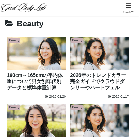
メニュー
Beauty
Beauty
Beauty
160cm～165cmの平均体
2026年のトレンドカラー
重について男女別年代別
完全ガイドでクラウドダ
データと標準体重計算・
ンサーやハートフェルト
健康目安を徹底解説
ピンクなど注目12色とフ
2026.01.20
2026.01.17
ァッション活用法を解説
Beauty
Beauty