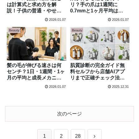
は計算式と求め方を解
リ？手の爪は1週間に
説！子供の普通・やせぎ
0.7mmと1ヶ月平均は
み・太りぎみの体重基準
3mm！足爪はどう違う？
2026.01.07
2026.01.07
と正しい判定方法【身長
科学的根拠と違いを徹底
別の具体例付き】
解説
Beauty
Beauty
髪の毛が伸びる速さは何
肌質診断の完全ガイド無
センチ？1日・1週間・1ヶ
料セルフから店舗AIアプ
月の平均と成長メカニズ
リまで正確チェック法と
ムを科学的に解説
タイプ別ケア徹底解説
2026.01.07
2025.12.31
次のページ
次
1
2
28