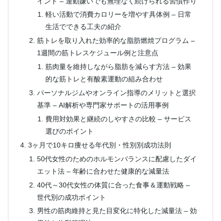
イント – 運動嫌いでも無理なく続けられる習慣作り
軽い活動で消費カロリーを増やす具体例 – 日常
生活でできる工夫の紹介
筋トレを取り入れた効率的な脂肪燃焼プログラム –
1週間の筋トレスケジュール例と注意点
筋肉量を維持しながら脂肪を減らす方法 – 効果
的な筋トレと有酸素運動の組み合わせ
パーソナルジムやオンライン指導のメリットと選択
基準 – AI解析や専門家サポートの活用事例
費用対効果と継続のしやすさの比較 – サービス
選びのポイント
3ヶ月で10キロ痩せる年代別・性別別成功法則
50代女性のためのホルモンバランスに配慮したダイ
エット法 – 年齢に合わせた健康的な減量法
40代～30代女性の体質に合った食事＆運動戦略 –
世代別の成功ポイント
男性の筋肉維持と見た目変化に特化した減量法 – 効