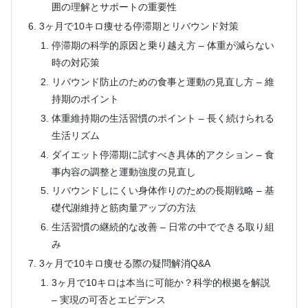
囲の理解とサポートの重要性
3ヶ月で10キロ痩せる停滞期とリバウンド対策
停滞期の科学的原因と乗り越え方 – 体重が減らない
時の対応策
リバウンド防止のための食事と運動の見直し方 – 維
持期のポイント
体重維持期の生活習慣のポイント – 長く続けられる
生活リズム
ダイエット停滞期に試すべき具体的アクション – 食
事内容の調整と運動強度の見直し
リバウンドしにくい身体作りのための長期戦略 – 基
礎代謝維持と筋肉量アップの方法
生活習慣の継続的な改善 – 日常の中でできる取り組
み
3ヶ月で10キロ痩せる際の疑問解消Q&A
3ヶ月で10キロは本当に可能か？科学的根拠を解説
– 実現の可否とエビデンス