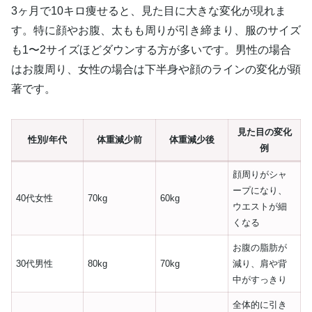
3ヶ月で10キロ痩せると、見た目に大きな変化が現れま
す。特に顔やお腹、太もも周りが引き締まり、服のサイズ
も1〜2サイズほどダウンする方が多いです。男性の場合
はお腹周り、女性の場合は下半身や顔のラインの変化が顕
著です。
見た目の変化
性別/年代
体重減少前
体重減少後
例
顔周りがシャ
ープになり、
40代女性
70kg
60kg
ウエストが細
くなる
お腹の脂肪が
30代男性
80kg
70kg
減り、肩や背
中がすっきり
全体的に引き