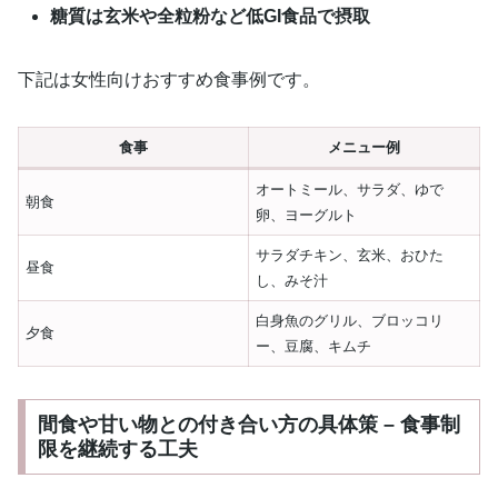
糖質は玄米や全粒粉など低GI食品で摂取
下記は女性向けおすすめ食事例です。
食事
メニュー例
オートミール、サラダ、ゆで
朝食
卵、ヨーグルト
サラダチキン、玄米、おひた
昼食
し、みそ汁
白身魚のグリル、ブロッコリ
夕食
ー、豆腐、キムチ
間食や甘い物との付き合い方の具体策 – 食事制
限を継続する工夫