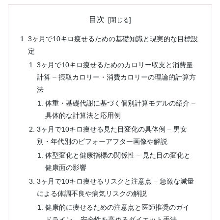
目次
3ヶ月で10キロ痩せるための基礎知識と現実的な目標設
定
3ヶ月で10キロ痩せるためのカロリー収支と消費量
計算 – 摂取カロリー・消費カロリーの理論的計算方
法
体重・基礎代謝に基づく個別計算モデルの紹介 –
具体的な計算法と応用例
3ヶ月で10キロ痩せる見た目変化の具体例 – 男女
別・年代別のビフォーアフター画像や解説
体型変化と健康指標の関係性 – 見た目の変化と
健康面の影響
3ヶ月で10キロ痩せるリスクと注意点 – 急激な減量
による体調不良や病気リスクの解説
健康的に痩せるための注意点と医師推奨のガイ
ドライン – 安全性を高めるダイエット手法