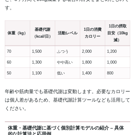
す。
1日の摂取
基礎代謝
1日の消費
体重（kg）
活動レベル
目安（10kg
（kcal/日）
カロリー
減）
70
1,500
ふつう
2,000
1,200
60
1,300
やや高い
1,800
1,000
50
1,100
低い
1,400
800
年齢や筋肉量でも基礎代謝は変動します。必要なカロリー
は個人差があるため、基礎代謝計算ツールなども活用して
ください。
体重・基礎代謝に基づく個別計算モデルの紹介 – 具体
的な計算法と応用例