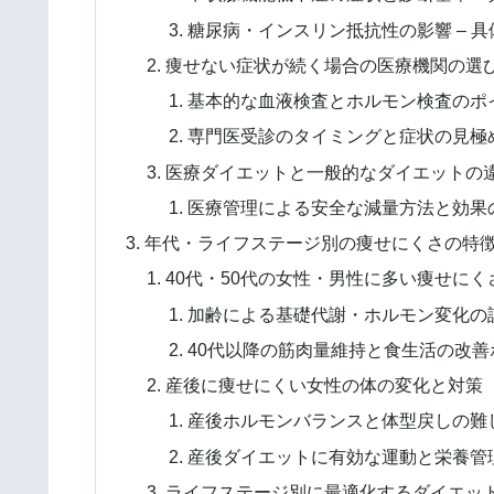
糖尿病・インスリン抵抗性の影響 – 
痩せない症状が続く場合の医療機関の選
基本的な血液検査とホルモン検査のポイ
専門医受診のタイミングと症状の見極め
医療ダイエットと一般的なダイエットの
医療管理による安全な減量方法と効果の
年代・ライフステージ別の痩せにくさの特
40代・50代の女性・男性に多い痩せにく
加齢による基礎代謝・ホルモン変化の詳
40代以降の筋肉量維持と食生活の改善ポ
産後に痩せにくい女性の体の変化と対策
産後ホルモンバランスと体型戻しの難し
産後ダイエットに有効な運動と栄養管理
ライフステージ別に最適化するダイエッ