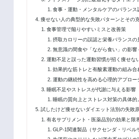
食事・運動・メンタルケアのバランス調
痩せない人の典型的な失敗パターンとその
食事管理で陥りやすいミスと改善策
摂取カロリーの誤認と栄養バランスの見
無意識の間食や「ながら食い」の影響 
運動不足と誤った運動習慣が招く痩せな
効果的な筋トレと有酸素運動の組み合わ
運動の継続性を高める心理的アプローチ
睡眠不足やストレスが代謝に与える影響
睡眠の質向上とストレス対策の具体的メ
試したけど痩せないダイエット法別の失敗
有名サプリメント・医薬品別の効果と限
GLP-1関連製品（サクセンダ・リベル