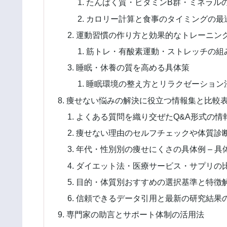
たんぱく質・ビタミンB群・ミネラルの
カロリー計算と食事のタイミングの最適
運動習慣の作り方と効果的なトレーニン
筋トレ・有酸素運動・ストレッチの組み
睡眠・休養の質を高める具体策
睡眠環境の整え方とリラクゼーション法
痩せない悩みの解決に役立つ情報集と比較
よくある質問を織り交ぜたQ&A形式の情
痩せない理由のセルフチェックや体質診断
年代・性別別の痩せにくさの具体例 – 具
ダイエット法・医療サービス・サプリの
目的・体質別おすすめの選択基準と特徴解
信頼できるデータ引用と最新の研究結果
専門家の助言とサポート体制の活用法