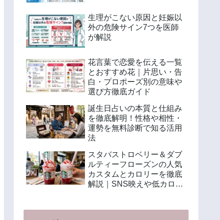
生理がこない原因と妊娠以
外の危険サイン7つを医師
が解説
花言葉で恋愛を伝える一覧
とおすすめ花｜片思い・告
白・プロポーズ別の意味や
選び方徹底ガイド
誕生日占いの本質と仕組み
を徹底解明！性格や相性・
運勢を無料診断で知る活用
法
スタバストロベリー＆ダブ
ルティーフローズンの人気
カスタムとカロリーを徹底
解説｜SNS映えや低カロリ
ー注文法も紹介