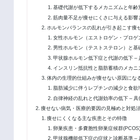
基礎代謝が低下するメカニズムと年齢別
筋肉量不足が痩せにくさに与える影響と
ホルモンバランスの乱れが引き起こす痩
女性ホルモン（エストロゲン・プロゲス
男性ホルモン（テストステロン）と基礎
甲状腺ホルモン低下症と代謝の低下 –
インスリン抵抗性と脂肪蓄積のメカニズ
体内の生理的仕組みが痩せない原因にな
脂肪減少に伴うレプチンの減少と食欲増
自律神経の乱れと代謝効率の低下 – 
痩せない病気・医療的要因の見極めと対処
痩せにくくなる主な疾患とその特徴
卵巣疾患・多嚢胞性卵巣症候群(PCOS
甲状腺機能低下症の症状と診断基準 –