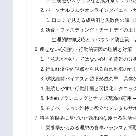
生漢煎やスリリンなど漢方系サプリの実
パーソナルジムやオンラインダイエット
口コミで見える成功例と失敗例の傾向分
断食・ファスティング・チートデイの正
生理的防御反応とリバウンド防止策 –
痩せない心理的・行動的要因の理解と対策
「意志が弱い」ではない心理的背景の分
行動経済学的視点から見る自己制御の難し
現状維持バイアスと習慣形成の壁 – 具体
継続しやすい行動計画と習慣化テクニッ
if-thenプランニングとナッジ理論の応用 
モチベーション維持に役立つメンタルサ
科学的根拠に基づいた効果的な痩せる生活
栄養学からみる理想の食事バランスと摂