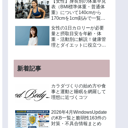
【女性】身長別の体重早見
表（BMI標準体重・普通体
重）について140cmから
170cmを1cm刻みで一覧解
説！年齢別や美容体重の計
女性の1日カロリーが必要
算方法も紹介
量と摂取目安を年齢・体
重・活動別に解説！健康管
理とダイエットに役立つ計
算方法と食事例
新着記事
カラダづくりの始め方や食
事と運動と睡眠を網羅して
理想に近づくコツ
2026年4月WindowsUpdate
のKB一覧と脆弱性163件の
対策・不具合情報まとめ