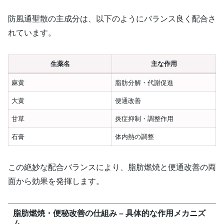
防風通聖散の主成分は、以下のようにバランス良く配合さ
れています。
生薬名
主な作用
麻黄
脂肪分解・代謝促進
大黄
便通改善
甘草
炎症抑制・調整作用
石膏
体内熱の調整
この絶妙な配合バランスにより、脂肪燃焼と便通改善の両
面から効果を発揮します。
脂肪燃焼・便秘改善の仕組み – 具体的な作用メカニズ
ム