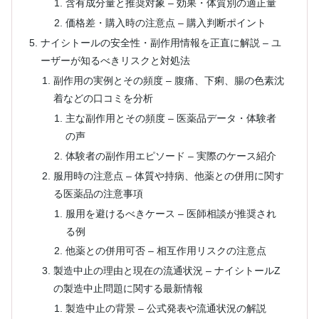
含有成分量と推奨対象 – 効果・体質別の適正量
価格差・購入時の注意点 – 購入判断ポイント
ナイシトールの安全性・副作用情報を正直に解説 – ユ
ーザーが知るべきリスクと対処法
副作用の実例とその頻度 – 腹痛、下痢、腸の色素沈
着などの口コミを分析
主な副作用とその頻度 – 医薬品データ・体験者
の声
体験者の副作用エピソード – 実際のケース紹介
服用時の注意点 – 体質や持病、他薬との併用に関す
る医薬品の注意事項
服用を避けるべきケース – 医師相談が推奨され
る例
他薬との併用可否 – 相互作用リスクの注意点
製造中止の理由と現在の流通状況 – ナイシトールZ
の製造中止問題に関する最新情報
製造中止の背景 – 公式発表や流通状況の解説