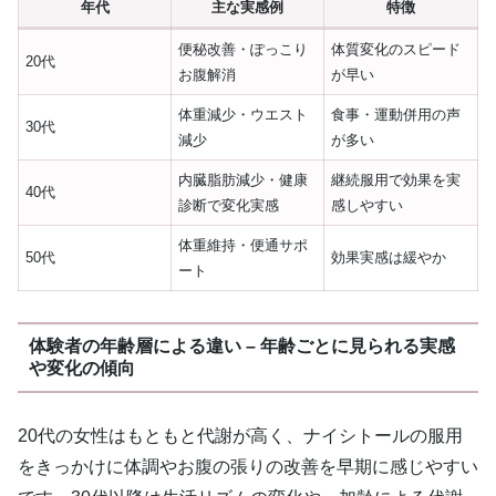
年代
主な実感例
特徴
便秘改善・ぽっこり
体質変化のスピード
20代
お腹解消
が早い
体重減少・ウエスト
食事・運動併用の声
30代
減少
が多い
内臓脂肪減少・健康
継続服用で効果を実
40代
診断で変化実感
感しやすい
体重維持・便通サポ
50代
効果実感は緩やか
ート
体験者の年齢層による違い – 年齢ごとに見られる実感
や変化の傾向
20代の女性はもともと代謝が高く、ナイシトールの服用
をきっかけに体調やお腹の張りの改善を早期に感じやすい