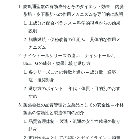
防風通聖散の有効成分とそのダイエット効果 – 内臓
脂肪・皮下脂肪への作用メカニズムを専門的に説明
主成分と配合バランス – 科学的視点からの効果
説明
脂肪燃焼・便秘改善の仕組み – 具体的な作用メ
カニズム
ナイシトールシリーズの違い – ナイシトールZ、
85a、Gの成分・効果比較と選び方
各シリーズごとの特徴と違い – 成分量・適応
症・推奨対象
選び方のポイント – 年代・体質・目的別のおす
すめ
製薬会社の品質管理と医薬品としての安全性 – 小林
製薬の信頼性と製造体制の紹介
品質管理体制 – 製造・流通の安全性確保の取り
組み
市販医薬品としての認証とガイドライン – 消費