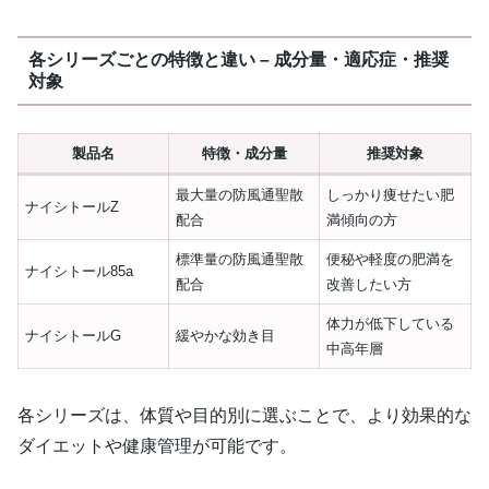
各シリーズごとの特徴と違い – 成分量・適応症・推奨
対象
製品名
特徴・成分量
推奨対象
最大量の防風通聖散
しっかり痩せたい肥
ナイシトールZ
配合
満傾向の方
標準量の防風通聖散
便秘や軽度の肥満を
ナイシトール85a
配合
改善したい方
体力が低下している
ナイシトールG
緩やかな効き目
中高年層
各シリーズは、体質や目的別に選ぶことで、より効果的な
ダイエットや健康管理が可能です。