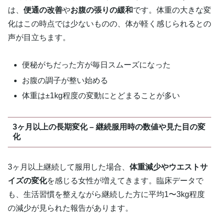
は、
便通の改善
や
お腹の張りの緩和
です。体重の大きな変
化はこの時点では少ないものの、体が軽く感じられるとの
声が目立ちます。
便秘がちだった方が毎日スムーズになった
お腹の調子が整い始める
体重は±1kg程度の変動にとどまることが多い
3ヶ月以上の長期変化 – 継続服用時の数値や見た目の変
化
3ヶ月以上継続して服用した場合、
体重減少やウエストサ
イズの変化
を感じる女性が増えてきます。臨床データで
も、生活習慣を整えながら継続した方に平均1〜3kg程度
の減少が見られた報告があります。