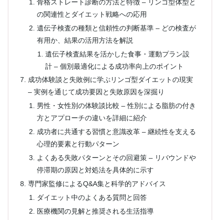
骨格ストレート診断の方法と特徴 – リンゴ型体型と
の関連性とダイエット戦略への応用
遺伝子検査の種類と信頼性の判断基準 – どの検査が
有用か、結果の活用方法を解説
遺伝子検査結果を活かした食事・運動プラン設
計 – 個別最適化による成功率向上のポイント
成功体験談と失敗例に学ぶリンゴ型ダイエットの現実
– 実例を通じて成功要因と失敗原因を深掘り
男性・女性別の体験談比較 – 性別による脂肪の付き
方とアプローチの違いを詳細に紹介
成功者に共通する習慣と意識改革 – 継続性を支える
心理的要素と行動パターン
よくある失敗パターンとその回避策 – リバウンドや
停滞期の原因と対処法を具体的に示す
専門家監修によるQ&A集と科学的アドバイス
ダイエット中のよくある質問と回答
医療機関の見解と推奨される生活指導