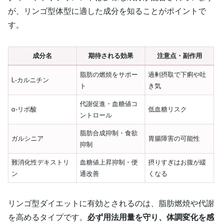
が、リンゴ型体型に適した成分を知ることがポイントで
す。
成分名
期待される効果
注意点・副作用
脂肪の燃焼をサポー
過剰摂取で下痢や吐
L-カルニチン
ト
き気
代謝促進・血糖値コ
α-リポ酸
低血糖リスク
ントロール
脂肪合成抑制・食欲
ガルシニア
胃腸障害の可能性
抑制
難消化性デキストリ
血糖値上昇抑制・便
摂りすぎはお腹が緩
ン
通改善
くなる
リンゴ型ダイエットに有効とされるのは、脂肪燃焼や代謝
を高めるタイプです。
必ず用法用量を守り、体調変化を感