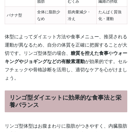
脂肪
むくみ
繊維の摂取
全体に脂肪少
筋肉量減少・
たんぱく質強
バナナ型
なめ
冷え
化・運動
体型によってダイエット方法や食事メニュー、推奨される
運動が異なるため、自分の体質を正確に把握することが大
切です。リンゴ型体型の場合、
糖質を控えた食事
や
ウォー
キングやジョギングなどの有酸素運動
が効果的です。セル
フチェックや骨格診断を活用し、適切なケアを心がけまし
ょう。
リンゴ型ダイエットに効果的な食事法と栄
養バランス
リンゴ型体型はお腹まわりに脂肪がつきやすく、内臓脂肪