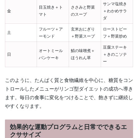
サンマ塩焼き
目玉焼き＋ト
ささみと野菜
金
＋わかめサラ
マト
のスープ
ダ
フルーツ＋ア
玄米おにぎり
ローストビー
土
ーモンド
＋野菜スープ
フ＋野菜炒め
豆腐ステーキ
オートミール
鯖の味噌煮＋
日
＋きのこソテ
パンケーキ
ほうれん草
ー
このように、たんぱく質と食物繊維を中心に、糖質をコン
トロールしたメニューがリンゴ型ダイエットの成功へ導き
ます。毎日の食事に変化をつけることで、飽きずに継続し
やすくなります。
効果的な運動プログラムと日常でできるエ
クササイズ