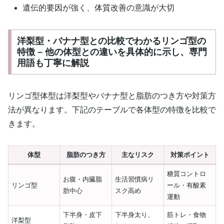
遺伝的要因が強く、体質改善の意識が大切
洋梨型・バナナ型との比較でわかるリンゴ型の
特徴 – 他の体型との違いを具体的に示し、専門
用語も丁寧に解説
リンゴ型体型は洋梨型やバナナ型と脂肪のつき方や対策方
法が異なります。下記のテーブルで各体型の特徴を比較で
きます。
体型
脂肪のつき方
主なリスク
対策ポイント
糖質コントロ
お腹・内臓脂
生活習慣病リ
リンゴ型
ール・有酸素
肪中心
スク高め
運動
下半身・皮下
下半身太り、
筋トレ・食物
洋梨型