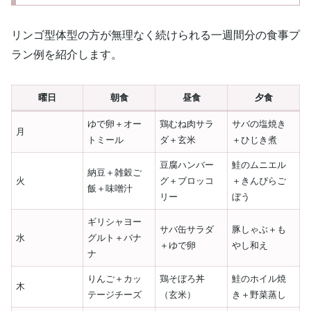
リンゴ型体型の方が無理なく続けられる一週間分の食事プ
ラン例を紹介します。
曜日
朝食
昼食
夕食
ゆで卵＋オー
鶏むね肉サラ
サバの塩焼き
月
トミール
ダ＋玄米
＋ひじき煮
豆腐ハンバー
鮭のムニエル
納豆＋雑穀ご
火
グ＋ブロッコ
＋きんぴらご
飯＋味噌汁
リー
ぼう
ギリシャヨー
サバ缶サラダ
豚しゃぶ＋も
水
グルト＋バナ
＋ゆで卵
やし和え
ナ
りんご＋カッ
鶏そぼろ丼
鮭のホイル焼
木
テージチーズ
（玄米）
き＋野菜蒸し