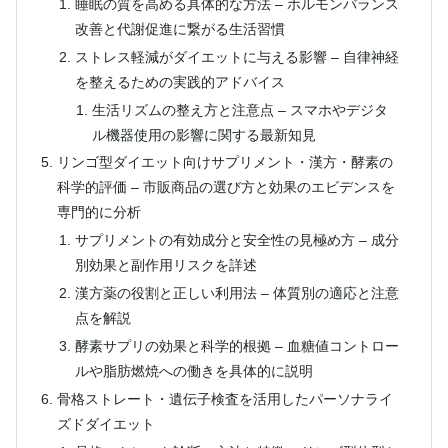
睡眠の質を高める具体的な方法 – ホルモンバランス
改善と代謝促進に繋がる生活習慣
ストレス軽減がダイエットに与える影響 – 自律神経
を整えるための実践的アドバイス
生活リズムの整え方と注意点 – スマホやデジタ
ル機器使用の影響に関する最新知見
リンゴ型ダイエット向けサプリメント・漢方・酵素の
科学的評価 – 市販商品の選び方と効果のエビデンスを
専門的に分析
サプリメントの有効成分と安全性の見極め方 – 成分
別効果と副作用リスクを詳述
漢方薬の役割と正しい利用法 – 体質別の適応と注意
点を解説
酵素サプリの効果と科学的根拠 – 血糖値コントロー
ルや脂肪燃焼への働きを具体的に説明
骨格ストレート・遺伝子検査を活用したパーソナライ
ズドダイエット