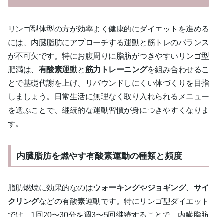
リンゴ型体型の方が効率よく健康的にダイエットを進める
には、内臓脂肪にアプローチする運動と筋トレのバランス
が不可欠です。特にお腹周りに脂肪がつきやすいリンゴ型
肥満は、
有酸素運動
と
筋力トレーニング
を組み合わせるこ
とで基礎代謝を上げ、リバウンドしにくい体づくりを目指
しましょう。日常生活に無理なく取り入れられるメニュー
を選ぶことで、継続的な運動習慣が身につきやすくなりま
す。
内臓脂肪を燃やす有酸素運動の種類と頻度
脂肪燃焼に効果的なのは
ウォーキング
や
ジョギング
、
サイ
クリング
などの有酸素運動です。特にリンゴ型ダイエット
では、1回20〜30分を週3〜5回継続することで、内臓脂肪