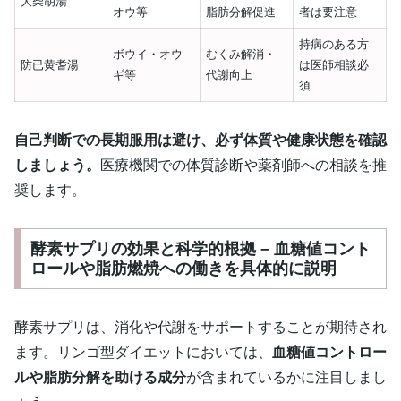
大柴胡湯
オウ等
脂肪分解促進
者は要注意
持病のある方
ボウイ・オウ
むくみ解消・
防已黄耆湯
は医師相談必
ギ等
代謝向上
須
自己判断での長期服用は避け、必ず体質や健康状態を確認
しましょう。
医療機関での体質診断や薬剤師への相談を推
奨します。
酵素サプリの効果と科学的根拠 – 血糖値コント
ロールや脂肪燃焼への働きを具体的に説明
酵素サプリは、消化や代謝をサポートすることが期待され
ます。リンゴ型ダイエットにおいては、
血糖値コントロー
ルや脂肪分解を助ける成分
が含まれているかに注目しまし