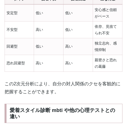
安心感と信頼
安定型
低い
低い
がベース
依存、見捨て
不安型
高い
低い
られ不安
独立志向、感
回避型
低い
高い
情抑制
親密さと恐れ
恐れ回避型
高い
高い
の葛藤
この2次元分析により、自分の対人関係のクセを客観的に
把握することができます。
愛着スタイル診断 mbti や他の心理テストとの
違い