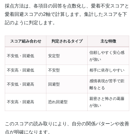
採点方法は、各項目の回答を点数化し、愛着不安スコアと
愛着回避スコアの2軸で計算します。集計したスコアを下
記のように判定します。
スコア組み合わせ
判定されるタイプ
主な特徴
信頼しやすく安心感
不安低・回避低
安定型
が強い
不安高・回避低
不安型
相手に依存しやすい
感情表現が苦手で距
不安低・回避高
回避型
離をとる
親密さと怖さの葛藤
不安高・回避高
恐れ回避型
が強い
このスコアの読み取りにより、自分の関係パターンや改善
点が明確になります。