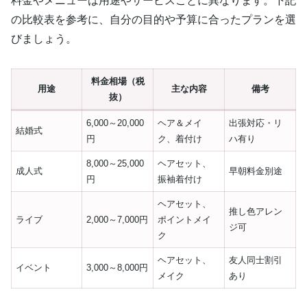
料金やメニューは用途やサービスごとに異なります。下記
の比較表を参考に、自分の目的や予算に合ったプランを選
びましょう。
料金相場（税
用途
主な内容
備考
抜）
6,000～20,000
ヘア＆メイ
出張対応・リ
結婚式
円
ク、着付け
ハ有り
8,000～25,000
ヘアセット、
成人式
早朝料金別途
円
振袖着付け
ヘアセット、
推し色アレン
ライブ
2,000～7,000円
ポイントメイ
ジ可
ク
ヘアセット、
友人同士割引
イベント
3,000～8,000円
メイク
あり