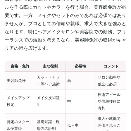
ルを作る際にカットやカラーを行う場合、美容師免許が必
要です。一方、メイクやセットのみであれば必須ではあり
ませんが、プロとしての信頼や就職、求人で大きな強みと
なります。特にヘアメイクサロンや美容院での勤務、フリ
ーランスでの活動を考えるなら、美容師免許の取得がキャ
リアの幅を広げます。
資格・免許
主な役割
必要性
コメント
カット・カラ
サロン勤務や
美容師免許
高
ー等ヘア施術
独立に必須
技術アピール
メイクアップ
メイク技術証
中
や信頼獲得に
検定
明
有利
求人や就職で
特定のスクー
基礎知識・現
低～中
評価されるこ
ル卒業証
場力の証明