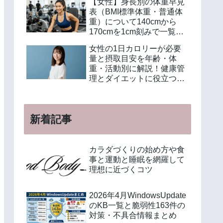
【女性】身長別の体重早見
表（BMI標準体重・普通体
重）について140cmから
170cmを1cm刻みで一覧解
説！年齢別や美容体重の計
女性の1日カロリーが必要
算方法も紹介
量と摂取目安を年齢・体
重・活動別に解説！健康管
理とダイエットに役立つ計
算方法と食事例
新着記事
カラダづくりの始め方や食
事と運動と睡眠を網羅して
理想に近づくコツ
2026年4月WindowsUpdate
のKB一覧と脆弱性163件の
対策・不具合情報まとめ