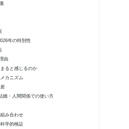
価
説
026年の特別性
点
理由
はまると感じるのか
化メカニズム
人差
結婚・人間関係での使い方
の組み合わせ
の科学的検証