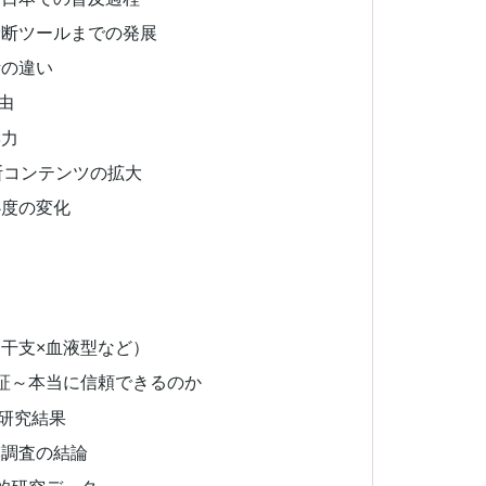
診断ツールまでの発展
断の違い
由
響力
断コンテンツの拡大
心度の変化
干支×血液型など）
証～本当に信頼できるのか
研究結果
模調査の結論