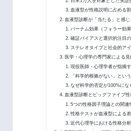
日米1万人を対象とした実証
血液型が性格説明に占める割
血液型診断が「当たる」と感じ
バーナム効果（フォラー効
確証バイアスと選択的注目
ステレオタイプと社会的ア
医学・心理学の専門家による見
現役医師・心理学者が指摘
「科学的根拠がない」とい
なぜ科学的否定が100%にな
血液型診断とビッグファイブ性
5つの性格因子理論との関連
性格テストが血液型による
近代心理学における性格分