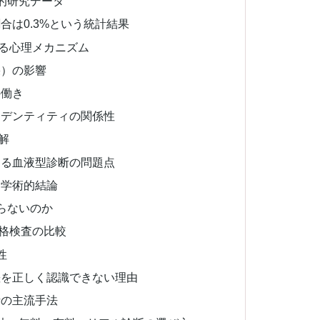
的研究データ
合は0.3%という統計結果
る心理メカニズム
果）の影響
の働き
イデンティティの関係性
解
する血液型診断の問題点
う学術的結論
らないのか
格検査の比較
性
差を正しく認識できない理由
析の主流手法