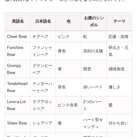
お腹のシン
英語名
日本語名
色
テーマ
ボル
Cheer Bear
チアベア
ピンク
虹
応援・友情
Funshine
ファンシャ
明るさ・元
黄色
笑顔の太陽
Bear
インベア
気
Grumpy
グランピー
青
雨雲
感情表現
Bear
ベア
Tenderheart
テンダーハ
茶色
赤いハート
優しさ
Bear
ートベア
Love-a-Lot
ラブアロッ
2つのハー
ピンク赤系
愛
Bear
トベア
ト
ハート型キ
Share Bear
シェアベア
紫
分かち合い
ャンディ