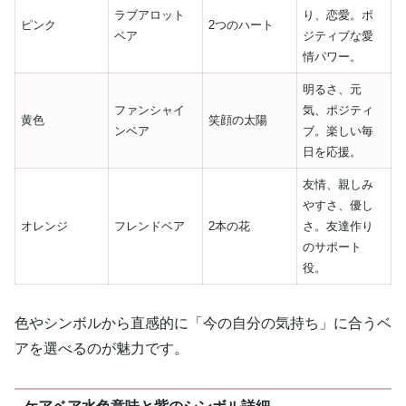
ラブアロット
り、恋愛。ポ
ピンク
2つのハート
ベア
ジティブな愛
情パワー。
明るさ、元
ファンシャイ
気、ポジティ
黄色
笑顔の太陽
ンベア
ブ。楽しい毎
日を応援。
友情、親しみ
やすさ、優し
オレンジ
フレンドベア
2本の花
さ。友達作り
のサポート
役。
色やシンボルから直感的に「今の自分の気持ち」に合うベ
アを選べるのが魅力です。