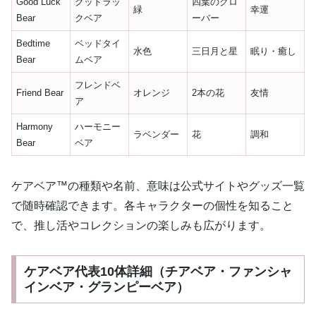
Good Luck
グッドラッ
四葉のクロ
緑
幸運
Bear
クベア
ーバー
Bedtime
ベッドタイ
水色
三日月と星
眠り・癒し
Bear
ムベア
フレンドベ
Friend Bear
オレンジ
2本の花
友情
ア
Harmony
ハーモニー
ラベンダー
花
調和
Bear
ベア
ケアベア™の種類や名前、意味は公式サイトやグッズ一覧
で随時確認できます。各キャラクターの個性を知ること
で、推し活やコレクションの楽しみも広がります。
ケアベア代表10体詳細（チアベア・ファンシャ
インベア・グランピーベア）