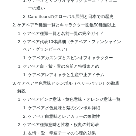
ケアベアとサンリオキャラクターズ・ディズニ
ーの違い
Care Bearsのグローバル展開と日本での歴史
ケアベア™種類一覧とキャラクター図鑑50種類以上
ケアベア種類一覧と名前一覧の完全ガイド
ケアベア代表10体詳細（チアベア・ファンシャイン
ベア・グランピーベア）
ケアベアカズンズとスピンオフキャラクター
ケアベア白・紫・青の名前と特徴まとめ
ケアベアレアキャラと生産中止アイテム
ケアベア™色意味とシンボル（ベリーバッジ）の徹底
解説
ケアベアピンク意味・黄色意味・オレンジ意味一覧
ケアベア水色意味と紫のシンボル詳細
ケアベア白意味とレアカラーの象徴性
ケアベア種類意味と性格・役割の対応表
友情・愛・幸運テーマの心理的効果