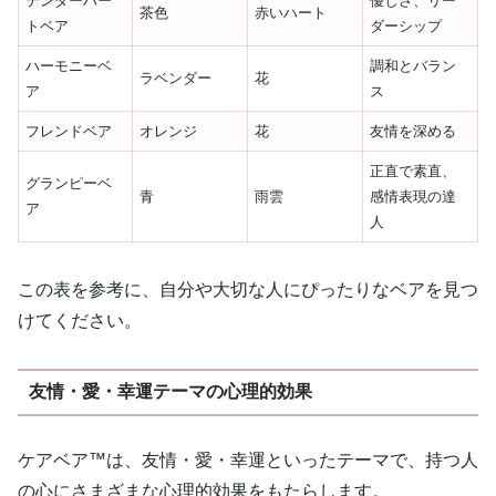
テンダーハー
優しさ、リー
茶色
赤いハート
トベア
ダーシップ
ハーモニーベ
調和とバラン
ラベンダー
花
ア
ス
フレンドベア
オレンジ
花
友情を深める
正直で素直、
グランピーベ
青
雨雲
感情表現の達
ア
人
この表を参考に、自分や大切な人にぴったりなベアを見つ
けてください。
友情・愛・幸運テーマの心理的効果
ケアベア™は、友情・愛・幸運といったテーマで、持つ人
の心にさまざまな心理的効果をもたらします。