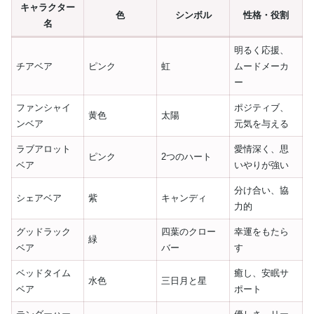
キャラクター
色
シンボル
性格・役割
名
明るく応援、
チアベア
ピンク
虹
ムードメーカ
ー
ファンシャイ
ポジティブ、
黄色
太陽
ンベア
元気を与える
ラブアロット
愛情深く、思
ピンク
2つのハート
ベア
いやりが強い
分け合い、協
シェアベア
紫
キャンディ
力的
グッドラック
四葉のクロー
幸運をもたら
緑
ベア
バー
す
ベッドタイム
癒し、安眠サ
水色
三日月と星
ベア
ポート