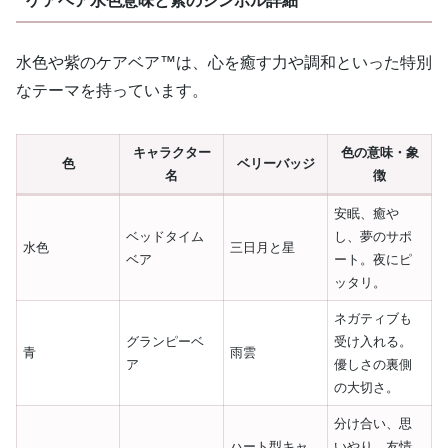
ケアベア水色意味と紫のシンボル詳細
水色や紫のケアベア™は、心を癒す力や調和といった特別
なテーマを持っています。
キャラクター
色の意味・象
色
ベリーバッジ
名
徴
安眠、癒や
ベッドタイム
し、夢のサポ
水色
三日月と星
ベア
ート。夜にピ
ッタリ。
ネガティブも
グランピーベ
受け入れる。
青
雨雲
ア
優しさの裏側
の大切さ。
分け合い、思
ハート型キャ
いやり、友情