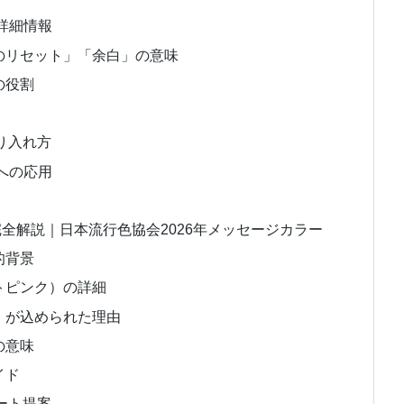
の詳細情報
のリセット」「余白」の意味
の役割
り入れ方
への応用
nk）完全解説｜日本流行色協会2026年メッセージカラー
的背景
トピンク）の詳細
」が込められた理由
の意味
イド
ート提案