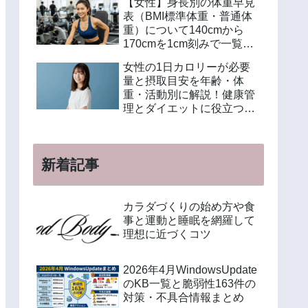
【女性】身長別の体重早見
表（BMI標準体重・普通体
重）について140cmから
170cmを1cm刻みで一覧解
説！年齢別や美容体重の計
女性の1日カロリーが必要
算方法も紹介
量と摂取目安を年齢・体
重・活動別に解説！健康管
理とダイエットに役立つ計
算方法と食事例
新着記事
カラダづくりの始め方や食
事と運動と睡眠を網羅して
理想に近づくコツ
2026年4月WindowsUpdate
のKB一覧と脆弱性163件の
対策・不具合情報まとめ