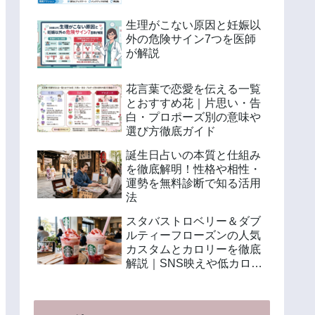
生理がこない原因と妊娠以
外の危険サイン7つを医師
が解説
花言葉で恋愛を伝える一覧
とおすすめ花｜片思い・告
白・プロポーズ別の意味や
選び方徹底ガイド
誕生日占いの本質と仕組み
を徹底解明！性格や相性・
運勢を無料診断で知る活用
法
スタバストロベリー＆ダブ
ルティーフローズンの人気
カスタムとカロリーを徹底
解説｜SNS映えや低カロリ
ー注文法も紹介