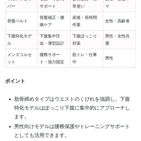
パー
サポート
常使い
マ
骨盤補正・腰
産後・長時間
骨盤ベルト
女性・高齢者
痛ケア
作業
下腹特化モデ
下腹集中圧
下腹ぽっこり
男性・女性共
ル
迫・薄型設計
対策
通
メンズコルセ
腰椎サポー
筋トレ・仕事
男性
ット
ト・強力固定
中
ポイント
肋骨締めタイプはウエストのくびれを強調し、下腹
特化モデルはぽっこり下腹に集中的にアプローチし
ます。
男性向けモデルは腰椎保護やトレーニングサポート
としても活用できます。