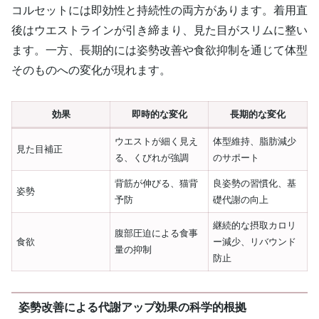
コルセットには即効性と持続性の両方があります。着用直
後はウエストラインが引き締まり、見た目がスリムに整い
ます。一方、長期的には姿勢改善や食欲抑制を通じて体型
そのものへの変化が現れます。
効果
即時的な変化
長期的な変化
ウエストが細く見え
体型維持、脂肪減少
見た目補正
る、くびれが強調
のサポート
背筋が伸びる、猫背
良姿勢の習慣化、基
姿勢
予防
礎代謝の向上
継続的な摂取カロリ
腹部圧迫による食事
食欲
ー減少、リバウンド
量の抑制
防止
姿勢改善による代謝アップ効果の科学的根拠