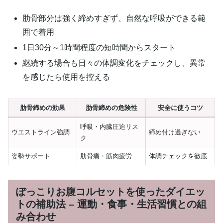
肋骨部分は強く締めすぎず、自然な呼吸ができる範
囲で着用
1日30分～1時間程度の短時間からスタート
継続する場合も日々の体調変化をチェックし、異常
を感じたら使用を控える
肋骨締めの効果
肋骨締めの危険性
安全に使うコツ
呼吸・内臓圧迫リス
ウエストライン強調
締め付け過ぎない
ク
姿勢サポート
肋骨痛・筋肉疲労
体調チェックを徹底
ぽっこりお腹コルセットを使ったダイエッ
トの補助法 – 運動・食事・生活習慣との組
み合わせ