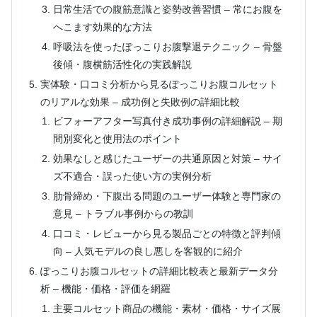
日常生活での腹筋意識と姿勢改善習慣 – 常にお腹を
へこます効果的な方法
呼吸法を使ったぽっこりお腹撃退テクニック – 骨盤
後傾・腹横筋活性化の実践解説
実体験・口コミ分析から見るぽっこりお腹コルセット
のリアルな効果 – 成功例と失敗例の詳細比較
ビフォーアフター写真付き成功事例の詳細解説 – 期
間別変化と使用法のポイント
効果なしと感じたユーザーの共通原因と対策 – サイ
ズ不適合・誤った使い方の実例分析
肋骨締め・下腹出る問題のユーザー体験と専門家の
意見 – トラブル事例からの教訓
口コミ・レビューから見る製品ごとの特徴と評判傾
向 – 人気モデルの良し悪しを客観的に紹介
ぽっこりお腹コルセットの詳細比較表と最新データ分
析 – 機能・価格・評価を網羅
主要コルセット商品の機能・素材・価格・サイズ展