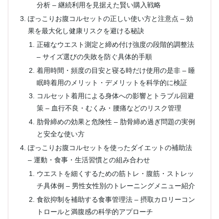
分析 – 継続利用を見据えた賢い購入戦略
ぽっこりお腹コルセットの正しい使い方と注意点 – 効
果を最大化し健康リスクを避ける秘訣
正確なウエスト測定と締め付け強度の段階的調整法
– サイズ選びの失敗を防ぐ具体的手順
着用時間・頻度の目安と寝る時だけ使用の是非 – 睡
眠時着用のメリット・デメリットを科学的に検証
コルセット着用による身体への影響とトラブル回避
策 – 血行不良・むくみ・腰痛などのリスク管理
肋骨締めの効果と危険性 – 肋骨締め過ぎ問題の実例
と安全な使い方
ぽっこりお腹コルセットを使ったダイエットの補助法
– 運動・食事・生活習慣との組み合わせ
ウエストを細くするための筋トレ・腹筋・ストレッ
チ具体例 – 男性女性別のトレーニングメニュー紹介
食欲抑制を補助する食事管理法 – 摂取カロリーコン
トロールと満腹感の科学的アプローチ