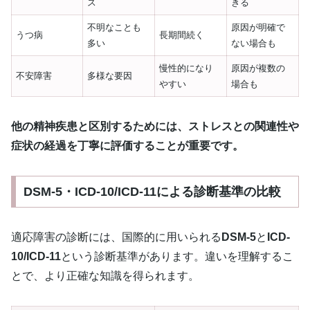
ス
きる
不明なことも
原因が明確で
うつ病
長期間続く
多い
ない場合も
慢性的になり
原因が複数の
不安障害
多様な要因
やすい
場合も
他の精神疾患と区別するためには、ストレスとの関連性や
症状の経過を丁寧に評価することが重要です。
DSM-5・ICD-10/ICD-11による診断基準の比較
適応障害の診断には、国際的に用いられる
DSM-5
と
ICD-
10/ICD-11
という診断基準があります。違いを理解するこ
とで、より正確な知識を得られます。