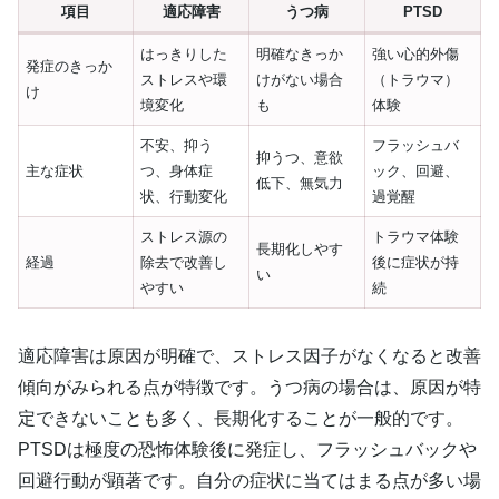
項目
適応障害
うつ病
PTSD
はっきりした
明確なきっか
強い心的外傷
発症のきっか
ストレスや環
けがない場合
（トラウマ）
け
境変化
も
体験
不安、抑う
フラッシュバ
抑うつ、意欲
主な症状
つ、身体症
ック、回避、
低下、無気力
状、行動変化
過覚醒
ストレス源の
トラウマ体験
長期化しやす
経過
除去で改善し
後に症状が持
い
やすい
続
適応障害は原因が明確で、ストレス因子がなくなると改善
傾向がみられる点が特徴です。うつ病の場合は、原因が特
定できないことも多く、長期化することが一般的です。
PTSDは極度の恐怖体験後に発症し、フラッシュバックや
回避行動が顕著です。自分の症状に当てはまる点が多い場