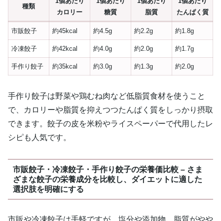
1個あたり
1個あたり
1個あたり
1個あたり
種類
カロリー
糖質
脂質
たんぱく質
市販餃子
約45kcal
約4.5g
約2.2g
約1.8g
冷凍餃子
約42kcal
約4.0g
約2.0g
約1.7g
手作り餃子
約35kcal
約3.0g
約1.3g
約2.0g
手作り餃子は野菜や鶏むね肉など低脂質食材を使うこと
で、カロリーや脂質を抑えつつたんぱく質をしっかり摂取
できます。餃子の皮を米粉やライスペーパーで代用したレ
シピも人気です。
市販餃子・冷凍餃子・手作り餃子の栄養価比較 – さま
ざまな餃子の栄養成分を比較し、ダイエットに適した
選択肢を明確にする
市販や冷凍餃子は手軽ですが、塩分や添加物、脂質がやや