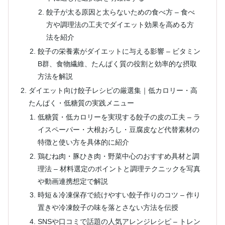
餃子が太る原因と太らないための食べ方 – 食べ
方や調理法の工夫でダイエット効果を高める方
法を紹介
餃子の栄養素がダイエットに与える影響 – ビタミン
B群、食物繊維、たんぱく質の役割と効率的な摂取
方法を解説
ダイエット向け餃子レシピの厳選集｜低カロリー・高
たんぱく・低糖質の実践メニュー
低糖質・低カロリーを実現する餃子の皮の工夫 – ラ
イスペーパー・大根おろし・豆腐皮など代替素材の
特徴と使い方を具体的に紹介
鶏むね肉・豚ひき肉・野菜中心のおすすめ具材と調
理法 – 材料選定のポイントと調理テクニックを写真
や動画連携想定で解説
時短＆冷凍保存で続けやすい餃子作りのコツ – 作り
置きや冷凍餃子の味を落とさない方法を伝授
SNSや口コミで話題の人気アレンジレシピ – トレン