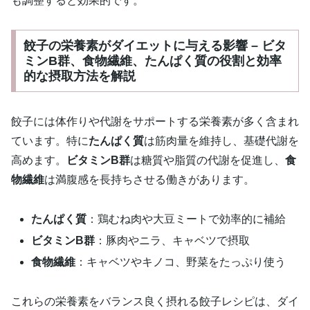
も調整すると効果的です。
餃子の栄養素がダイエットに与える影響 – ビタ
ミンB群、食物繊維、たんぱく質の役割と効率
的な摂取方法を解説
餃子には体作りや代謝をサポートする栄養素が多く含まれ
ています。特に
たんぱく質
は筋肉量を維持し、基礎代謝を
高めます。
ビタミンB群
は糖質や脂質の代謝を促進し、
食
物繊維
は満腹感を長持ちさせる働きがあります。
たんぱく質
：鶏むね肉や大豆ミートで効率的に補給
ビタミンB群
：豚肉やニラ、キャベツで摂取
食物繊維
：キャベツやキノコ、野菜をたっぷり使う
これらの栄養素をバランス良く摂れる餃子レシピは、ダイ