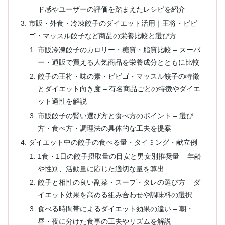
ド感やユーザーの評価を踏まえたレシピを紹介
市販・外食・冷凍餃子のダイエット活用｜王将・ビビ
ゴ・マッスル餃子など商品の栄養比較と選び方
市販冷凍餃子のカロリー・糖質・脂質比較 – スーパ
ー・通販で買える人気商品を栄養成分とともに比較
餃子の王将・味の素・ビビゴ・マッスル餃子の特徴
とダイエット向き度 – 有名商品ごとの特徴やダイエ
ット適性を解説
市販餃子の賢い選び方と食べ方のポイント – 選び
方・食べ方・調理法の具体的な工夫を提案
ダイエット中の餃子の食べる量・タイミング・献立例
1食・1日の餃子摂取量の目安と男女別推奨量 – 年齢
や性別、活動量に応じた適切な量を算出
餃子と相性の良い副菜・スープ・タレの選び方 – ダ
イエット効果を高める組み合わせや調味料の選択
食べる時間帯によるダイエット効果の違い – 朝・
昼・夜に分けた食事の工夫やリズムを解説