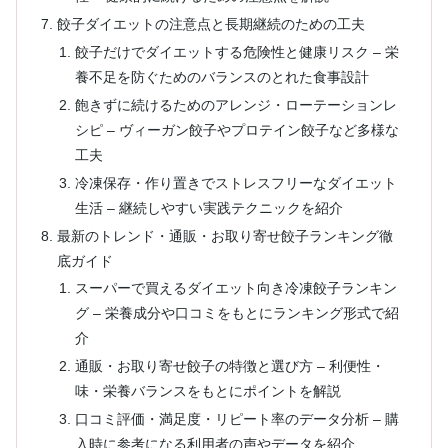
餃子ダイエットの注意点と長期継続のための工夫
餃子だけでダイエットする危険性と健康リスク – 栄
養不足を防ぐためのバランスのとれた食事設計
飽きずに続けるためのアレンジ・ローテーションレ
シピ – ヴィーガン餃子やプロテイン餃子など多様な
工夫
冷凍保存・作り置きでストレスフリーなダイエット
生活 – 継続しやすい実践テクニックを紹介
最新のトレンド・通販・お取り寄せ餃子ランキング徹
底ガイド
スーパーで買えるダイエット向き冷凍餃子ランキン
グ – 栄養成分や口コミをもとにランキング形式で紹
介
通販・お取り寄せ餃子の特徴と選び方 – 利便性・
味・栄養バランスをもとにポイントを解説
口コミ評価・満足度・リピート率のデータ分析 – 購
入時に参考になる利用者の声やデータを紹介