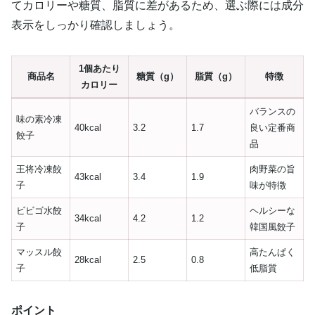
てカロリーや糖質、脂質に差があるため、選ぶ際には成分
表示をしっかり確認しましょう。
1個あたり
商品名
糖質（g）
脂質（g）
特徴
カロリー
バランスの
味の素冷凍
40kcal
3.2
1.7
良い定番商
餃子
品
王将冷凍餃
肉野菜の旨
43kcal
3.4
1.9
子
味が特徴
ビビゴ水餃
ヘルシーな
34kcal
4.2
1.2
子
韓国風餃子
マッスル餃
高たんぱく
28kcal
2.5
0.8
子
低脂質
ポイント