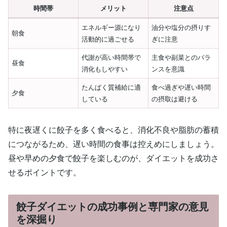
時間帯
メリット
注意点
エネルギー源になり
油分や塩分の摂りす
朝食
活動的に過ごせる
ぎに注意
代謝が高い時間帯で
主食や副菜とのバラ
昼食
消化もしやすい
ンスを意識
たんぱく質補給に適
食べ過ぎや遅い時間
夕食
している
の摂取は避ける
特に夜遅くに餃子を多く食べると、消化不良や脂肪の蓄積
につながるため、遅い時間の食事は控えめにしましょう。
昼や早めの夕食で餃子を楽しむのが、ダイエットを成功さ
せるポイントです。
餃子ダイエットの成功事例と専門家の意見
を深掘り