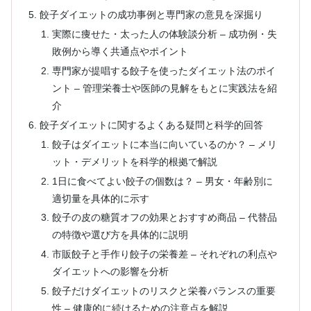
餃子ダイエットの成功事例と専門家の意見を深掘り
実際に痩せた・太った人の体験談分析 – 成功例・失
敗例から導く共通点やポイント
専門家が提唱する餃子を使ったダイエット法のポイ
ント – 管理栄養士や医師の見解をもとに実践法を紹
介
餃子ダイエットに関するよくある疑問と科学的回答
餃子はダイエットに本当に向いているのか？ – メリ
ット・デメリットを科学的根拠で解説
1日に食べてよい餃子の個数は？ – 男女・年齢別に
適切量を具体的に示す
餃子の皮の糖質オフの効果とおすすめ商品 – 代替品
の特徴や選び方を具体的に説明
市販餃子と手作り餃子の栄養差 – それぞれの利点や
ダイエットへの影響を分析
餃子だけダイエットのリスクと栄養バランスの重要
性 – 健康的に続けるための注意点を解説