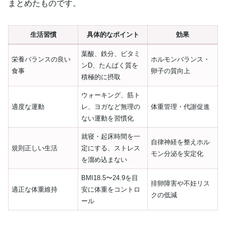
まとめたものです。
生活習慣
具体的なポイント
効果
葉酸、鉄分、ビタミ
栄養バランスの良い
ホルモンバランス・
ンD、たんぱく質を
食事
卵子の質向上
積極的に摂取
ウォーキング、筋ト
適度な運動
レ、ヨガなど無理の
体重管理・代謝促進
ない運動を習慣化
就寝・起床時間を一
自律神経を整えホル
規則正しい生活
定にする、ストレス
モン分泌を安定化
を溜め込まない
BMI18.5〜24.9を目
排卵障害や不妊リス
適正な体重維持
安に体重をコントロ
クの低減
ール