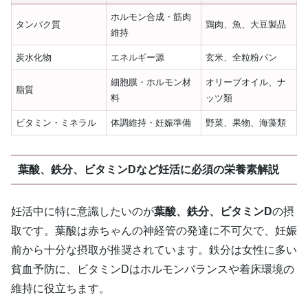
ホルモン合成・筋肉
タンパク質
鶏肉、魚、大豆製品
維持
炭水化物
エネルギー源
玄米、全粒粉パン
細胞膜・ホルモン材
オリーブオイル、ナ
脂質
料
ッツ類
ビタミン・ミネラル
体調維持・妊娠準備
野菜、果物、海藻類
葉酸、鉄分、ビタミンDなど妊活に必須の栄養素解説
妊活中に特に意識したいのが
葉酸、鉄分、ビタミンD
の摂
取です。葉酸は赤ちゃんの神経管の発達に不可欠で、妊娠
前から十分な摂取が推奨されています。鉄分は女性に多い
貧血予防に、ビタミンDはホルモンバランスや着床環境の
維持に役立ちます。