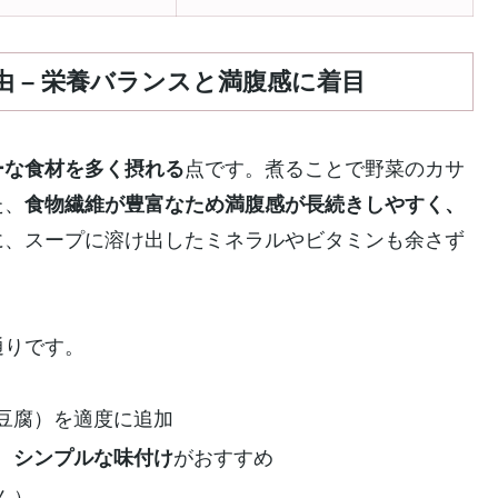
 – 栄養バランスと満腹感に着目
ーな食材を多く摂れる
点です。煮ることで野菜のカサ
た、
食物繊維が豊富なため満腹感が長続きしやすく、
に、スープに溶け出したミネラルやビタミンも余さず
通りです。
豆腐）を適度に追加
、
シンプルな味付け
がおすすめ
ん）