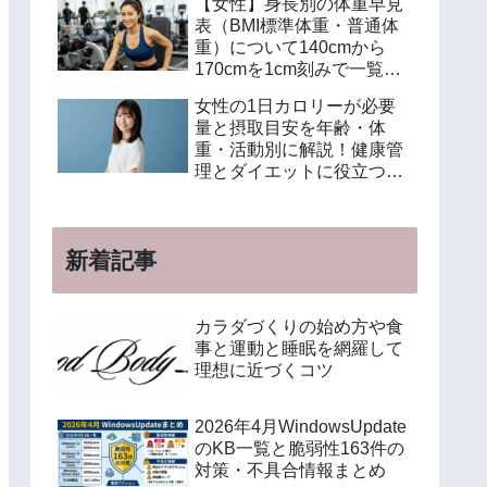
【女性】身長別の体重早見
表（BMI標準体重・普通体
重）について140cmから
170cmを1cm刻みで一覧解
説！年齢別や美容体重の計
女性の1日カロリーが必要
算方法も紹介
量と摂取目安を年齢・体
重・活動別に解説！健康管
理とダイエットに役立つ計
算方法と食事例
新着記事
カラダづくりの始め方や食
事と運動と睡眠を網羅して
理想に近づくコツ
2026年4月WindowsUpdate
のKB一覧と脆弱性163件の
対策・不具合情報まとめ