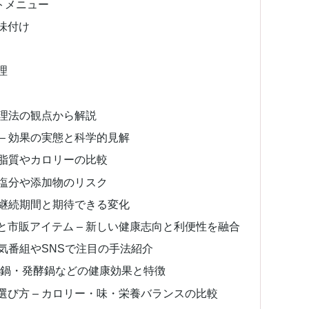
トメニュー
味付け
理
調理法の観点から解説
– 効果の実態と科学的見解
 脂質やカロリーの比較
 塩分や添加物のリスク
 継続期間と期待できる変化
と市販アイテム – 新しい健康志向と利便性を融合
人気番組やSNSで注目の手法紹介
ビ辛鍋・発酵鍋などの健康効果と特徴
び方 – カロリー・味・栄養バランスの比較