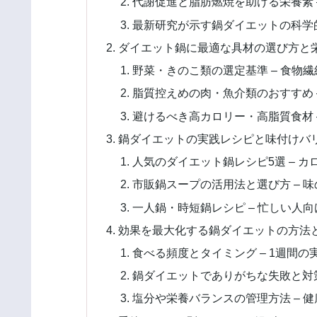
代謝促進と脂肪燃焼を助ける栄養素 
最新研究が示す鍋ダイエットの科学的
ダイエット鍋に最適な具材の選び方と栄
野菜・きのこ類の選定基準 – 食物
脂質控えめの肉・魚介類のおすすめ 
避けるべき高カロリー・高脂質食材 
鍋ダイエットの実践レシピと味付けバリ
人気のダイエット鍋レシピ5選 – 
市販鍋スープの活用法と選び方 – 
一人鍋・時短鍋レシピ – 忙しい人
効果を最大化する鍋ダイエットの方法と
食べる頻度とタイミング – 1週間
鍋ダイエットでありがちな失敗と対策
塩分や栄養バランスの管理方法 – 