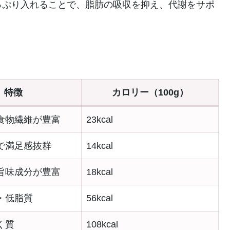
っぷり入れることで、脂肪の吸収を抑え、代謝をサポ
特徴
カロリー（100g）
食物繊維が豊富
23kcal
で満足感抜群
14kcal
旨味成分が豊富
18kcal
・低脂質
56kcal
く質
108kcal