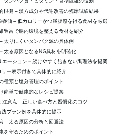
– タンパク質・ビタミン・食物繊維の役割
根拠 – 漢方成分や代謝改善の臨床試験結果
養価 – 低カロリーかつ満腹感を得る食材を厳選
繊維豊富で腸内環境を整える食材を紹介
– 太りにくいタンパク源の具体例
– 太る原因となるNG具材を明確化
エーション – 続けやすく飽きない調理法を提案
カロリー表示付きで具体的に紹介
味の種類と塩分管理のポイント
向け簡単で健康的なレシピ提案
注意点 – 正しい食べ方と習慣化のコツ
の実践プラン例を具体的に提示
 – 太る原因の分析と回避法
健康を守るためのポイント