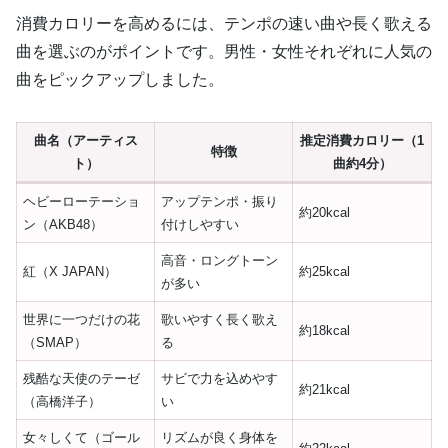
消費カロリーを高めるには、テンポの速い曲や長く歌える
曲を選ぶのがポイントです。男性・女性それぞれに人気の
曲をピックアップしました。
曲名（アーティス
推定消費カロリー（1
特徴
ト）
曲約4分）
ヘビーローテーショ
アップテンポ・振り
約20kcal
ン（AKB48）
付けしやすい
高音・ロングトーン
紅（X JAPAN）
約25kcal
が多い
世界に一つだけの花
歌いやすく長く歌え
約18kcal
（SMAP）
る
残酷な天使のテーゼ
サビで力を込めやす
約21kcal
（高橋洋子）
い
女々しくて（ゴール
リズムが良く身体を