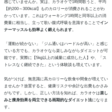
感じていませんか。実は、カラオケで1時間歌うと、平均
【約200～300kcal】ものカロリーが消費されることがわ
かっています。これはウォーキング1時間と同等以上の消
費量に相当し、立って歌い腹式呼吸を意識することで
イン
ナーマッスルも効率よく鍛えられます
。
「運動が続かない」「ジム通いはハードルが高い」と感じ
ている方でも、カラオケなら楽しみながらダイエットが可
能です。実際に【5kg以上の減量に成功した人】や、「ス
トレスなく継続できた」という体験談も増えています。
気がつけば、無意識に高カロリーな飲食や間食が増えてい
ませんか？放置すると、健康リスクや余計な出費もかさみ
がちです。しかし、正しい方法を知れば、カラオケは
楽し
みと痩身効果を両立できる画期的なダイエット法
になりま
す。