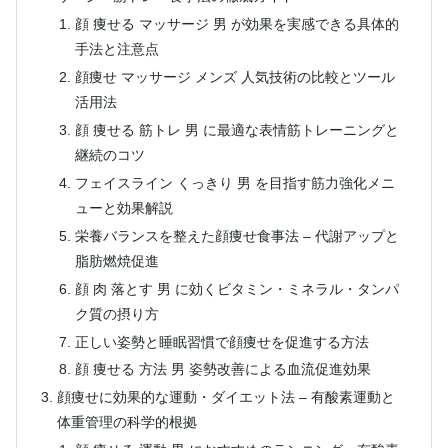
顔 痩せる マッサージ 男 が効果を実感できる具体的
手法と注意点
顔痩せ マッサージ メンズ 人気技術の比較とツール
活用法
顔 痩せる 筋トレ 男 に最適な表情筋トレーニングと
継続のコツ
フェイスライン くっきり 男 を目指す筋力強化メニ
ューと効果解説
栄養バランスを整えた顔痩せ食事法 – 代謝アップと
脂肪燃焼促進
顔 肉 落とす 男 に効くビタミン・ミネラル・タンパ
ク質の摂り方
正しい姿勢と睡眠習慣で顔痩せを促進する方法
顔 痩せる 方法 男 姿勢改善による血流促進効果
顔痩せに効果的な運動・ダイエット法 – 有酸素運動と
体重管理の科学的根拠