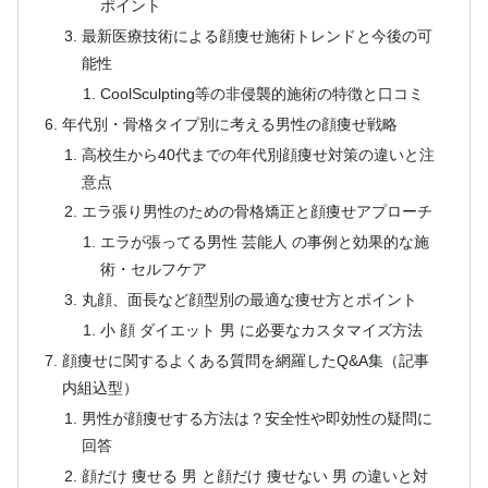
ポイント
最新医療技術による顔痩せ施術トレンドと今後の可
能性
CoolSculpting等の非侵襲的施術の特徴と口コミ
年代別・骨格タイプ別に考える男性の顔痩せ戦略
高校生から40代までの年代別顔痩せ対策の違いと注
意点
エラ張り男性のための骨格矯正と顔痩せアプローチ
エラが張ってる男性 芸能人 の事例と効果的な施
術・セルフケア
丸顔、面長など顔型別の最適な痩せ方とポイント
小 顔 ダイエット 男 に必要なカスタマイズ方法
顔痩せに関するよくある質問を網羅したQ&A集（記事
内組込型）
男性が顔痩せする方法は？安全性や即効性の疑問に
回答
顔だけ 痩せる 男 と顔だけ 痩せない 男 の違いと対