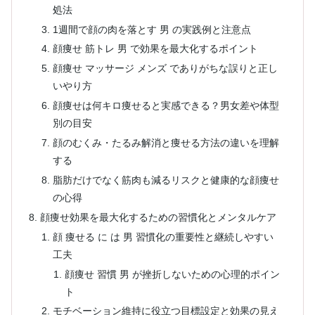
処法
1週間で顔の肉を落とす 男 の実践例と注意点
顔痩せ 筋トレ 男 で効果を最大化するポイント
顔痩せ マッサージ メンズ でありがちな誤りと正し
いやり方
顔痩せは何キロ痩せると実感できる？男女差や体型
別の目安
顔のむくみ・たるみ解消と痩せる方法の違いを理解
する
脂肪だけでなく筋肉も減るリスクと健康的な顔痩せ
の心得
顔痩せ効果を最大化するための習慣化とメンタルケア
顔 痩せる に は 男 習慣化の重要性と継続しやすい
工夫
顔痩せ 習慣 男 が挫折しないための心理的ポイン
ト
モチベーション維持に役立つ目標設定と効果の見え