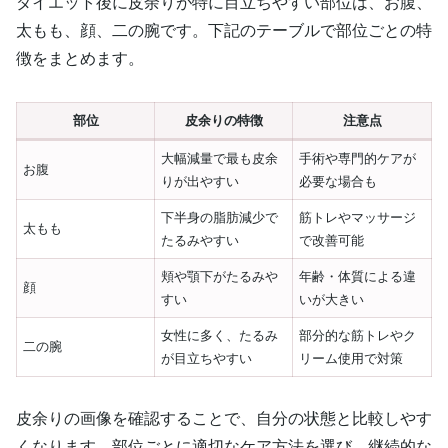
ダイエット後に皮余りが特に目立ちやすい部位は、お腹、
太もも、顔、二の腕です。下記のテーブルで部位ごとの特
徴をまとめます。
部位
皮余りの特徴
注意点
大幅減量で最も皮余
手術や専門的ケアが
お腹
りが出やすい
必要な場合も
下半身の脂肪減少で
筋トレやマッサージ
太もも
たるみやすい
で改善可能
頬や顎下がたるみや
年齢・体質による違
顔
すい
いが大きい
女性に多く、たるみ
部分的な筋トレやク
二の腕
が目立ちやすい
リーム使用で対策
皮余りの画像を確認することで、自分の状態と比較しやす
くなります。部位ごとに適切なケア方法を選び、継続的な