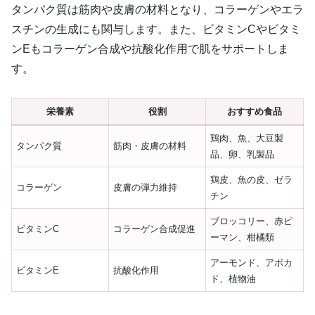
タンパク質は筋肉や皮膚の材料となり、コラーゲンやエラ
スチンの生成にも関与します。また、ビタミンCやビタミ
ンEもコラーゲン合成や抗酸化作用で肌をサポートしま
す。
栄養素
役割
おすすめ食品
鶏肉、魚、大豆製
タンパク質
筋肉・皮膚の材料
品、卵、乳製品
鶏皮、魚の皮、ゼラ
コラーゲン
皮膚の弾力維持
チン
ブロッコリー、赤ピ
ビタミンC
コラーゲン合成促進
ーマン、柑橘類
アーモンド、アボカ
ビタミンE
抗酸化作用
ド、植物油