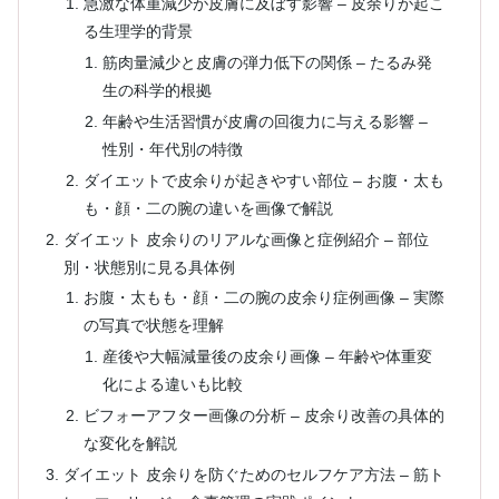
急激な体重減少が皮膚に及ぼす影響 – 皮余りが起こ
る生理学的背景
筋肉量減少と皮膚の弾力低下の関係 – たるみ発
生の科学的根拠
年齢や生活習慣が皮膚の回復力に与える影響 –
性別・年代別の特徴
ダイエットで皮余りが起きやすい部位 – お腹・太も
も・顔・二の腕の違いを画像で解説
ダイエット 皮余りのリアルな画像と症例紹介 – 部位
別・状態別に見る具体例
お腹・太もも・顔・二の腕の皮余り症例画像 – 実際
の写真で状態を理解
産後や大幅減量後の皮余り画像 – 年齢や体重変
化による違いも比較
ビフォーアフター画像の分析 – 皮余り改善の具体的
な変化を解説
ダイエット 皮余りを防ぐためのセルフケア方法 – 筋ト