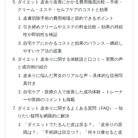
ダイエット 皮余り改善にかかる費用徹底比較 – 手術・
クリーム・エステ・セルフケアのコストと効果
皮膚切除手術の費用相場と節約できるポイント
引き締めクリームやエステの料金比較 – 効果の持続
性や即効性を検証
自宅ケアにかかるコストと効果のバランス – 継続し
やすいケア法の提案
ダイエット 皮余りに関する体験談と口コミ – 実際の声
と成功例の紹介
皮余りに悩んだ男女のリアルな声 – 具体的な症例写
真付き
自宅ケア・医療介入で改善した成功体験 – トレーナ
ーや医師のコメントも掲載
ダイエット 皮余りに関するよくある質問（FAQ） – 知
りたい疑問を網羅的に解決
「ダイエットでたるんだ皮は戻る？」「皮余りの原
因は？」「手術跡は目立つ？」「何キロ痩せると皮