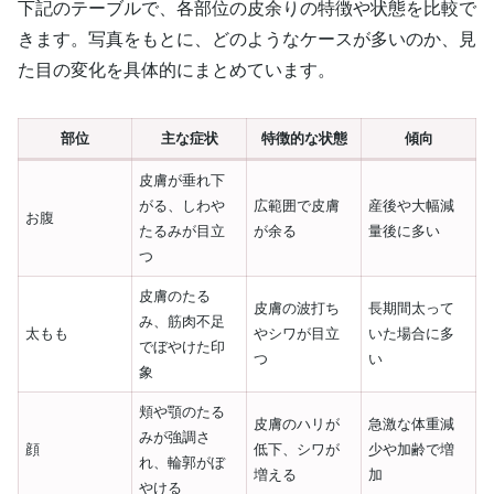
下記のテーブルで、各部位の皮余りの特徴や状態を比較で
きます。写真をもとに、どのようなケースが多いのか、見
た目の変化を具体的にまとめています。
部位
主な症状
特徴的な状態
傾向
皮膚が垂れ下
がる、しわや
広範囲で皮膚
産後や大幅減
お腹
たるみが目立
が余る
量後に多い
つ
皮膚のたる
皮膚の波打ち
長期間太って
み、筋肉不足
太もも
やシワが目立
いた場合に多
でぼやけた印
つ
い
象
頬や顎のたる
皮膚のハリが
急激な体重減
みが強調さ
顔
低下、シワが
少や加齢で増
れ、輪郭がぼ
増える
加
やける