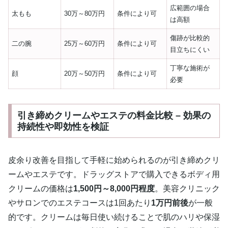
広範囲の場合
太もも
30万～80万円
条件により可
は高額
傷跡が比較的
二の腕
25万～60万円
条件により可
目立ちにくい
丁寧な施術が
顔
20万～50万円
条件により可
必要
引き締めクリームやエステの料金比較 – 効果の
持続性や即効性を検証
皮余り改善を目指して手軽に始められるのが引き締めクリ
ームやエステです。ドラッグストアで購入できるボディ用
クリームの価格は
1,500円～8,000円程度
。美容クリニック
やサロンでのエステコースは1回あたり
1万円前後
が一般
的です。クリームは毎日使い続けることで肌のハリや保湿