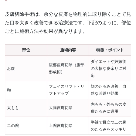
皮膚切除手術は、余分な皮膚を物理的に取り除くことで見
た目を大きく改善できる治療法です。下記のように、部位
ごとに施術方法や効果が異なります。
部位
施術内容
特徴・ポイント
ダイエットや妊娠後
腹部皮膚切除（腹部
お腹
の大幅な皮余りに対
形成術）
応
フェイスリフト・リ
顔のたるみ改善、自
顔
フトアップ
然な若返り効果
内もも・外ももの皮
太もも
大腿皮膚切除
膚たるみに適用
半袖で目立つ二の腕
二の腕
上腕皮膚切除
のたるみをスッキリ