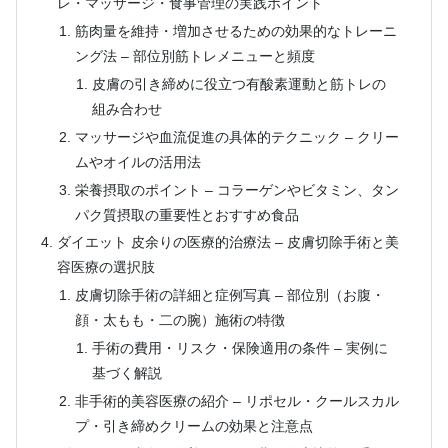
レ・マッサージ・食事管理の実践ポイント
筋肉量を維持・増加させるための効果的なトレーニ
ング法 – 部位別筋トレメニューと頻度
皮膚の引き締めに役立つ有酸素運動と筋トレの
組み合わせ
マッサージや血流促進の具体的テクニック – クリー
ムやオイルの活用法
栄養摂取のポイント – コラーゲンやビタミン、タン
パク質摂取の重要性とおすすめ食品
ダイエット 皮余りの医療的治療法 – 皮膚切除手術と美
容医療の選択肢
皮膚切除手術の詳細と症例写真 – 部位別（お腹・
顔・太もも・二の腕）施術の特徴
手術の費用・リスク・保険適用の条件 – 実例に
基づく解説
非手術的美容医療の紹介 – リポセル・クールスカル
プ・引き締めクリームの効果と注意点