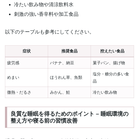
冷たい飲み物や清涼飲料水
刺激の強い香辛料や加工食品
以下のテーブルも参考にしてください。
症状
推奨食品
控えたい食品
疲労感
バナナ、納豆
菓子パン、揚げ物
塩分・糖分の多い食
めまい
ほうれん草、魚類
品
微熱・だるさ
みかん、鮭
冷たい飲み物
良質な睡眠を得るためのポイント – 睡眠環境の
整え方や寝る前の習慣改善