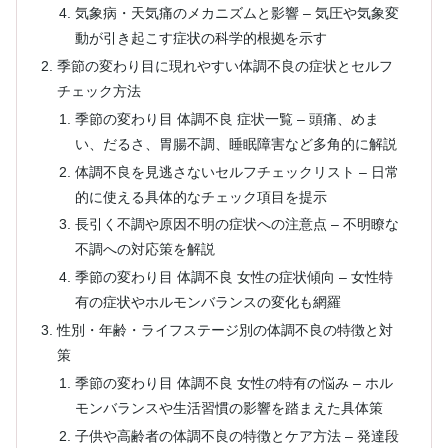
気象病・天気痛のメカニズムと影響 – 気圧や気象変
動が引き起こす症状の科学的根拠を示す
季節の変わり目に現れやすい体調不良の症状とセルフ
チェック方法
季節の変わり目 体調不良 症状一覧 – 頭痛、めま
い、だるさ、胃腸不調、睡眠障害など多角的に解説
体調不良を見逃さないセルフチェックリスト – 日常
的に使える具体的なチェック項目を提示
長引く不調や原因不明の症状への注意点 – 不明瞭な
不調への対応策を解説
季節の変わり目 体調不良 女性の症状傾向 – 女性特
有の症状やホルモンバランスの変化も網羅
性別・年齢・ライフステージ別の体調不良の特徴と対
策
季節の変わり目 体調不良 女性の特有の悩み – ホル
モンバランスや生活習慣の影響を踏まえた具体策
子供や高齢者の体調不良の特徴とケア方法 – 発達段