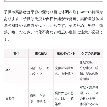
子供や高齢者は季節の変わり目に体調を崩しやすい特徴が
あります。子供は免疫や自律神経が未発達、高齢者は体温
調節機能や免疫力が低下しがちです。そのため、発熱、微
熱、咳、だるさ、消化不良など幅広い症状に注意が必要で
す。
世代
主な症状
注意ポイント
ケアの具体策
体温管理、十
発熱、咳、疲
突然の体調変
分な水分・睡
子供
れやすさ
化、食欲低下
眠、早めの医
療相談
室温・湿度管
慢性疾患の悪
理、バランス
微熱、だる
高齢者
化、脱水、感
の良い食事、
さ、食欲低下
染症
体調変化の観