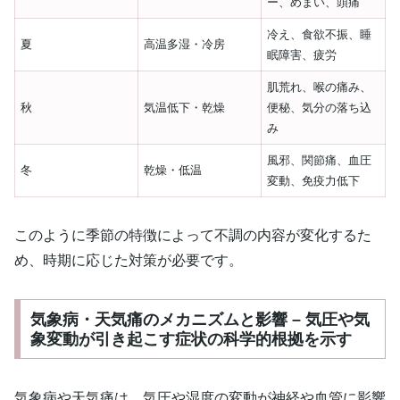
ー、めまい、頭痛
冷え、食欲不振、睡
夏
高温多湿・冷房
眠障害、疲労
肌荒れ、喉の痛み、
秋
気温低下・乾燥
便秘、気分の落ち込
み
風邪、関節痛、血圧
冬
乾燥・低温
変動、免疫力低下
このように季節の特徴によって不調の内容が変化するた
め、時期に応じた対策が必要です。
気象病・天気痛のメカニズムと影響 – 気圧や気
象変動が引き起こす症状の科学的根拠を示す
気象病や天気痛は、気圧や湿度の変動が神経や血管に影響