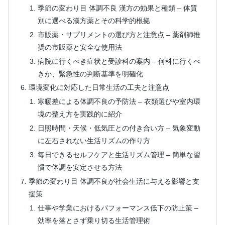
季節の変わり目 体調不良 漢方の効果と種類 – 体質
別に選べる漢方薬とその科学的根拠
市販薬・サプリメントの選び方と注意点 – 薬剤師推
奨の市販薬と安全な使用法
病院に行くべき症状と受診科の案内 – 何科に行くべ
きか、緊急性の判断基準を明確化
環境変化に対応した日常生活の工夫と注意点
寒暖差による体調不良の予防法 – 衣類選びや室内環
境の整え方を実践的に紹介
日照時間・天候・低気圧との付き合い方 – 気象変動
に左右されない生活リズムの作り方
毎日できるセルフケアと生活リズム管理 – 簡単な習
慣で体調を安定させる方法
季節の変わり目 体調不良が社会生活に与える影響と支
援策
仕事や学業におけるパフォーマンス低下の防止策 –
効率を落とさず乗り切る生活管理術