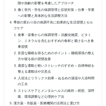
階や加齢の影響を考慮したアプローチ
働く世代・学生の体調管理と症状対策 – 仕事・学業
への影響と具体的な生活調整方法
季節の変わり目の体調不良に効果的な生活習慣とセル
フケア
食事・栄養からの体調管理 – 抗酸化物質、ビタミ
ン、ミネラルを含むおすすめの食材と避けるべき食
事習慣
良質な睡眠を得るためのポイント – 睡眠環境の整え
方や寝る前の習慣改善
適度な運動と軽いストレッチのすすめ – 自律神経を
整える運動法や注意点
入浴法とリラックス効果 – ぬるめの湯温や入浴時間
の工夫
ストレスケアとメンタルヘルスの維持 – 瞑想、深呼
吸、環境調整など心理的ケア法
漢方薬・市販薬・医療機関の活用法と選び方