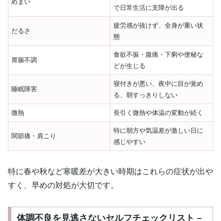
めまい
で日常生活に支障が出る
疲労感が抜けず、全身が重い状
だるさ
態
食欲不振・腹痛・下痢や便秘な
胃腸不調
どが生じる
寝付きが悪い、夜中に目が覚め
睡眠障害
る、朝すっきりしない
微熱
長引く微熱や体温の変動が続く
特に朝方や気温差が激しい日に
関節痛・肩こり
感じやすい
特に春や秋など寒暖差が大きい時期はこれらの症状が出や
すく、早めの対処が大切です。
体調不良を見逃さないセルフチェックリスト –