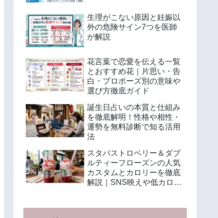
生理がこない原因と妊娠以
外の危険サイン7つを医師
が解説
花言葉で恋愛を伝える一覧
とおすすめ花｜片思い・告
白・プロポーズ別の意味や
選び方徹底ガイド
誕生日占いの本質と仕組み
を徹底解明！性格や相性・
運勢を無料診断で知る活用
法
スタバストロベリー＆ダブ
ルティーフローズンの人気
カスタムとカロリーを徹底
解説｜SNS映えや低カロリ
ー注文法も紹介