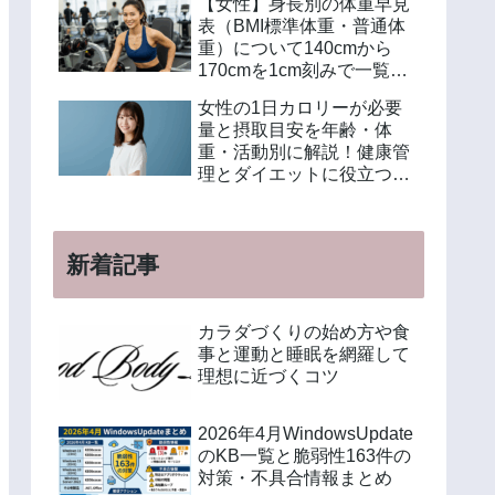
【女性】身長別の体重早見
表（BMI標準体重・普通体
重）について140cmから
170cmを1cm刻みで一覧解
説！年齢別や美容体重の計
女性の1日カロリーが必要
算方法も紹介
量と摂取目安を年齢・体
重・活動別に解説！健康管
理とダイエットに役立つ計
算方法と食事例
新着記事
カラダづくりの始め方や食
事と運動と睡眠を網羅して
理想に近づくコツ
2026年4月WindowsUpdate
のKB一覧と脆弱性163件の
対策・不具合情報まとめ