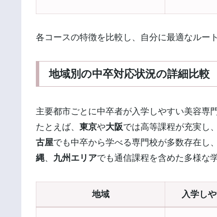
各コースの特徴を比較し、自分に最適なルー
地域別の中卒対応状況の詳細比較
主要都市ごとに中卒者が入学しやすい美容専
たとえば、
東京
や
大阪
では高等課程が充実し
古屋
でも中卒から学べる専門校が多数存在し
縄
、
九州エリア
でも通信課程を含めた多様な
地域
入学しや