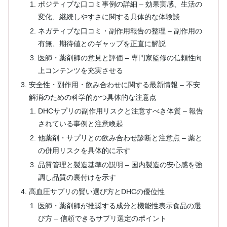
ポジティブな口コミ事例の詳細 – 効果実感、生活の
変化、継続しやすさに関する具体的な体験談
ネガティブな口コミ・副作用報告の整理 – 副作用の
有無、期待値とのギャップを正直に解説
医師・薬剤師の意見と評価 – 専門家監修の信頼性向
上コンテンツを充実させる
安全性・副作用・飲み合わせに関する最新情報 – 不安
解消のための科学的かつ具体的な注意点
DHCサプリの副作用リスクと注意すべき体質 – 報告
されている事例と注意喚起
他薬剤・サプリとの飲み合わせ診断と注意点 – 薬と
の併用リスクを具体的に示す
品質管理と製造基準の説明 – 国内製造の安心感を強
調し品質の裏付けを示す
高血圧サプリの賢い選び方とDHCの優位性
医師・薬剤師が推奨する成分と機能性表示食品の選
び方 – 信頼できるサプリ選定のポイント