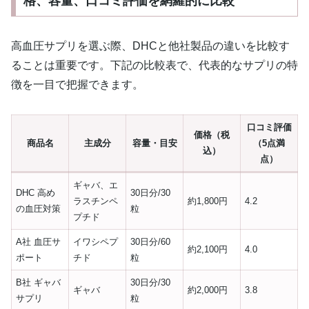
格、容量、口コミ評価を網羅的に比較
高血圧サプリを選ぶ際、DHCと他社製品の違いを比較す
ることは重要です。下記の比較表で、代表的なサプリの特
徴を一目で把握できます。
口コミ評価
価格（税
商品名
主成分
容量・目安
（5点満
込）
点）
ギャバ、エ
DHC 高め
30日分/30
ラスチンペ
約1,800円
4.2
の血圧対策
粒
プチド
A社 血圧サ
イワシペプ
30日分/60
約2,100円
4.0
ポート
チド
粒
B社 ギャバ
30日分/30
ギャバ
約2,000円
3.8
サプリ
粒