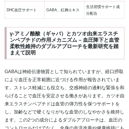
生活習慣サポート成
DHC血圧サポート
GABA、紅麹エキス
分配合
γ-アミノ酪酸（ギャバ）とカツオ由来エラスチ
ンペプチドの作用メカニズム – 血圧降下と血管
柔軟性維持のダブルアプローチを最新研究を踏
まえて説明
GABAは神経伝達物質として知られていますが、経口摂取
により血圧を正常範囲に近づける作用が報告されていま
す。ストレス軽減にも役立ち、交感神経の過剰な緊張を和
らげることで血圧を安定させる働きがあります。カツオ由
来エラスチンペプチドは血管の弾力性を保つサポートを
し、加齢などで硬くなりがちな血管のしなやかさを維持し
ます。この2つの成分によるダブルアプローチは、血圧の
コントロールだけでなく、全身の血流改善や健康維持にも