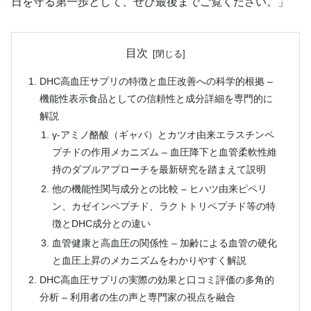
日を守る第一歩として、ぜひ最後までご覧ください。」
目次
DHC高血圧サプリの特徴と血圧改善への科学的根拠 –
機能性表示食品としての信頼性と成分詳細を専門的に
解説
γ-アミノ酪酸（ギャバ）とカツオ由来エラスチンペ
プチドの作用メカニズム – 血圧降下と血管柔軟性維
持のダブルアプローチを最新研究を踏まえて説明
他の機能性関与成分との比較 – ヒハツ由来ピペリ
ン、カゼインペプチド、ラクトトリペプチド等の特
徴とDHC成分との違い
血管健康と高血圧の関係性 – 加齢による血管の硬化
と血圧上昇のメカニズムをわかりやすく解説
DHC高血圧サプリの実際の効果と口コミ評価の多角的
分析 – 利用者の生の声と専門家の視点を融合