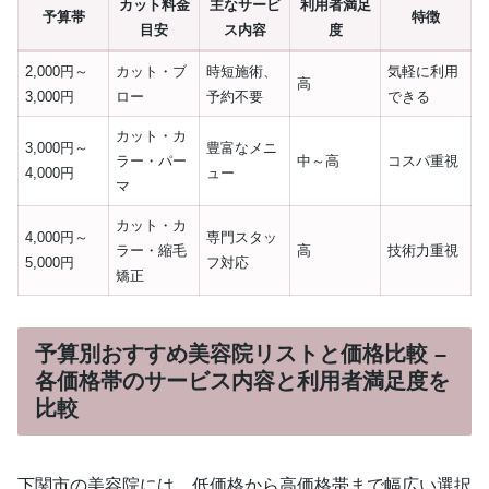
カット料金
主なサービ
利用者満足
予算帯
特徴
目安
ス内容
度
2,000円～
カット・ブ
時短施術、
気軽に利用
高
3,000円
ロー
予約不要
できる
カット・カ
3,000円～
豊富なメニ
ラー・パー
中～高
コスパ重視
4,000円
ュー
マ
カット・カ
4,000円～
専門スタッ
ラー・縮毛
高
技術力重視
5,000円
フ対応
矯正
予算別おすすめ美容院リストと価格比較 –
各価格帯のサービス内容と利用者満足度を
比較
下関市の美容院には、低価格から高価格帯まで幅広い選択