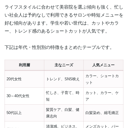
ライフスタイルに合わせて美容院を選ぶ傾向も強く、忙し
い社会人は予約なしで利用できるサロンや時短メニューを
好む傾向があります。学生や若い世代は、カットやカラ
ー、トレンド感のあるショートカットが人気です。
下記は年代・性別別の特徴をまとめたテーブルです。
利用層
主なニーズ
人気メニュー
カラー、ショートカ
20代女性
トレンド、SNS映え
ット
忙しさ、子育て、時
カット、カラー、ケ
30～40代女性
短
ア
髪質ケア、白髪、健
50代以上
白髪染め、縮毛矯正
康志向
清潔感、ビジネス、
メンズカット、パー