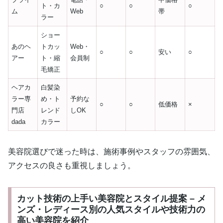
ト・カ
○
○
○
ム
Web
帯
ラー
ショー
あのヘ
トカッ
Web・
○
○
安い
○
アー
ト・縮
会員制
毛矯正
ヘアカ
白髪染
ラー専
め・ト
予約な
○
○
低価格
×
門店
レンド
しOK
dada
カラー
美容院選びで迷った時は、施術事例やスタッフの雰囲気、
アクセスの良さも重視しましょう。
カット技術の上手い美容院とスタイル提案 – メ
ンズ・レディース別の人気スタイルや技術力の
高い美容院を紹介