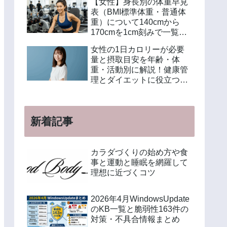
【女性】身長別の体重早見
表（BMI標準体重・普通体
重）について140cmから
170cmを1cm刻みで一覧解
説！年齢別や美容体重の計
女性の1日カロリーが必要
算方法も紹介
量と摂取目安を年齢・体
重・活動別に解説！健康管
理とダイエットに役立つ計
算方法と食事例
新着記事
カラダづくりの始め方や食
事と運動と睡眠を網羅して
理想に近づくコツ
2026年4月WindowsUpdate
のKB一覧と脆弱性163件の
対策・不具合情報まとめ