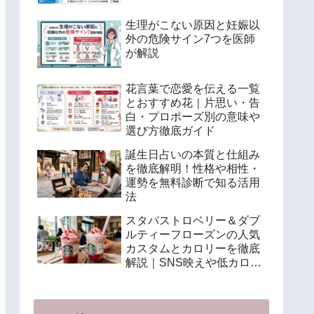
生理がこない原因と妊娠以
外の危険サイン7つを医師
が解説
花言葉で恋愛を伝える一覧
とおすすめ花｜片思い・告
白・プロポーズ別の意味や
選び方徹底ガイド
誕生日占いの本質と仕組み
を徹底解明！性格や相性・
運勢を無料診断で知る活用
法
スタバストロベリー＆ダブ
ルティーフローズンの人気
カスタムとカロリーを徹底
解説｜SNS映えや低カロリ
ー注文法も紹介