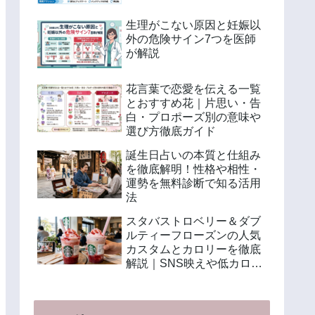
生理がこない原因と妊娠以
外の危険サイン7つを医師
が解説
花言葉で恋愛を伝える一覧
とおすすめ花｜片思い・告
白・プロポーズ別の意味や
選び方徹底ガイド
誕生日占いの本質と仕組み
を徹底解明！性格や相性・
運勢を無料診断で知る活用
法
スタバストロベリー＆ダブ
ルティーフローズンの人気
カスタムとカロリーを徹底
解説｜SNS映えや低カロリ
ー注文法も紹介