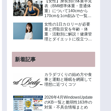
【女性】身長別の体重早見
表（BMI標準体重・普通体
重）について140cmから
170cmを1cm刻みで一覧解
説！年齢別や美容体重の計
女性の1日カロリーが必要
算方法も紹介
量と摂取目安を年齢・体
重・活動別に解説！健康管
理とダイエットに役立つ計
算方法と食事例
新着記事
カラダづくりの始め方や食
事と運動と睡眠を網羅して
理想に近づくコツ
2026年4月WindowsUpdate
のKB一覧と脆弱性163件の
対策・不具合情報まとめ