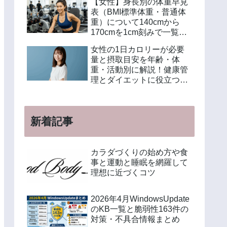
【女性】身長別の体重早見
表（BMI標準体重・普通体
重）について140cmから
170cmを1cm刻みで一覧解
説！年齢別や美容体重の計
女性の1日カロリーが必要
算方法も紹介
量と摂取目安を年齢・体
重・活動別に解説！健康管
理とダイエットに役立つ計
算方法と食事例
新着記事
カラダづくりの始め方や食
事と運動と睡眠を網羅して
理想に近づくコツ
2026年4月WindowsUpdate
のKB一覧と脆弱性163件の
対策・不具合情報まとめ