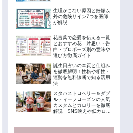
生理がこない原因と妊娠以
外の危険サイン7つを医師
が解説
花言葉で恋愛を伝える一覧
とおすすめ花｜片思い・告
白・プロポーズ別の意味や
選び方徹底ガイド
誕生日占いの本質と仕組み
を徹底解明！性格や相性・
運勢を無料診断で知る活用
法
スタバストロベリー＆ダブ
ルティーフローズンの人気
カスタムとカロリーを徹底
解説｜SNS映えや低カロリ
ー注文法も紹介