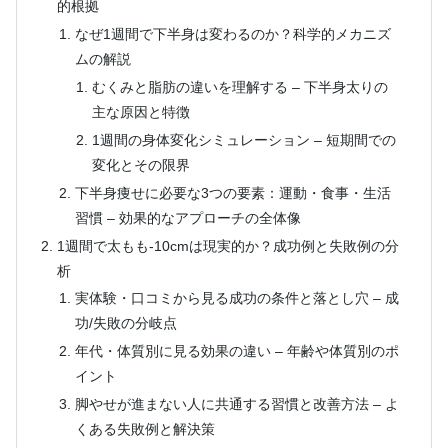
的根拠
なぜ1週間で下半身は変わるのか？科学的メカニズ
ムの解説
むくみと脂肪の違いを理解する – 下半身太りの
主な原因と特徴
1週間の身体変化シミュレーション – 短期間での
変化とその限界
下半身痩せに必要な3つの要素：運動・食事・生活
習慣 – 効果的なアプローチの全体像
1週間で太もも-10cmは現実的か？成功例と失敗例の分
析
実体験・口コミから見る成功の条件と落とし穴 – 成
功/失敗の分岐点
年代・体質別に見る効果の違い – 年齢や体質別のポ
イント
脚やせが進まない人に共通する習慣と改善方法 – よ
くある失敗例と解決策