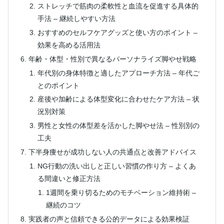
ストレッチで筋肉の柔軟性と血流を促進する具体的
手法 – 継続しやすい方法
おすすめのセルフケアグッズと使い方のポイント –
効果を高める活用法
年齢・体型・性別で異なるパーソナライズ脚やせ戦略
年代別の身体特徴と適したアプローチ方法 – 年代ご
とのポイント
産後や加齢による体型変化に合わせたケア方法 – 状
況別対策
男性と女性の体型差を活かした脚やせ法 – 性別別の
工夫
下半身痩せが成功しない人の共通点と改善アドバイス
NG行動の洗い出しと正しい習慣の作り方 – よくあ
る間違いと修正方法
1週間を乗り切るためのモチベーション維持術 –
継続のコツ
実践者の声と信頼できる公的データによる効果検証