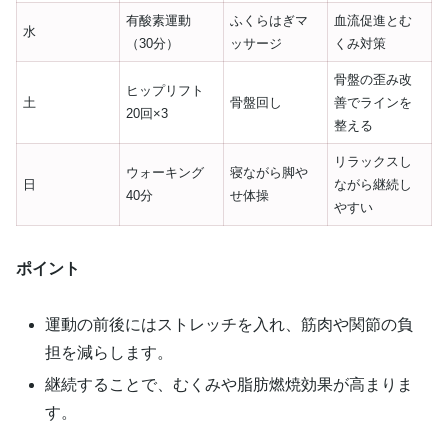
有酸素運動
ふくらはぎマ
血流促進とむ
水
（30分）
ッサージ
くみ対策
骨盤の歪み改
ヒップリフト
土
骨盤回し
善でラインを
20回×3
整える
リラックスし
ウォーキング
寝ながら脚や
日
ながら継続し
40分
せ体操
やすい
ポイント
運動の前後にはストレッチを入れ、筋肉や関節の負
担を減らします。
継続することで、むくみや脂肪燃焼効果が高まりま
す。