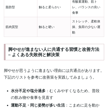
有酸素運動、筋ト
脂肪型
触ると柔らかい
レ、バランスの良い
食事
ストレッチ、柔軟体
筋肉質型
触ると硬い
操、負荷の少ない運
動
脚やせが進まない人に共通する習慣と改善方法
– よくある失敗例と解決策
脚やせが思うように進まない理由には共通点があります。
下記のリストを参考に改善策を実践してみましょう。
水分不足や塩分過多
：むくみやすくなるため、普段
の飲み物や食事を見直す
運動不足・同じ姿勢が多い生活
：こまめに足を動か