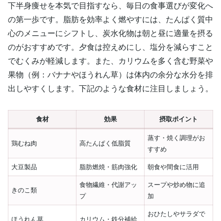
下半身痩せを本気で目指すなら、毎日の食事選びが変化へ
の第一歩です。脂肪を効率よく燃やすには、たんぱく質中
心のメニューにシフトし、炭水化物は朝と昼に適量を摂る
のがおすすめです。夕食は控えめにし、塩分を減らすこと
でむくみが軽減します。また、カリウムを多く含む野菜や
果物（例：バナナやほうれん草）は体内の余分な水分を排
出しやすくします。下記のような食材に注目しましょう。
食材
効果
摂取ポイント
蒸す・焼く調理がお
鶏むね肉
高たんぱく低脂質
すすめ
大豆製品
脂肪燃焼・筋肉強化
朝食や間食に活用
食物繊維・代謝アッ
スープや炒め物に追
きのこ類
プ
加
おひたしやサラダで
ほうれん草
カリウム・鉄分補給