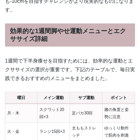
も-10cmを目指すチャレンジがより現実的なものになりま
す。
効果的な1週間脚やせ運動メニューとエク
ササイズ詳細
1週間で下半身痩せを目指すためには、効率的な運動とエ
クササイズの選択が重要です。下記のテーブルで、毎日実
践できるおすすめのメニューをまとめました。
曜日
メイン運動
サブ運動
ポイント
スクワット20
膝の角度と姿
月・木
足パカ30回
回×3
勢に注意
太ももストレ
ゆっくり動作
火・金
ランジ15回×3
ッチ
で筋肉を刺激