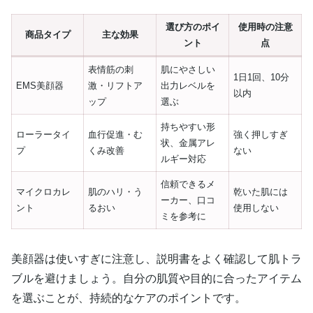
選び方のポイ
使用時の注意
商品タイプ
主な効果
ント
点
表情筋の刺
肌にやさしい
1日1回、10分
EMS美顔器
激・リフトア
出力レベルを
以内
ップ
選ぶ
持ちやすい形
ローラータイ
血行促進・む
強く押しすぎ
状、金属アレ
プ
くみ改善
ない
ルギー対応
信頼できるメ
マイクロカレ
肌のハリ・う
乾いた肌には
ーカー、口コ
ント
るおい
使用しない
ミを参考に
美顔器は使いすぎに注意し、説明書をよく確認して肌トラ
ブルを避けましょう。自分の肌質や目的に合ったアイテム
を選ぶことが、持続的なケアのポイントです。