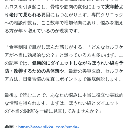
ムロスを引き起こし、骨格や筋肉の変化によって
実年齢よ
り老けて見られる
要因にもつながります。専門クリニック
への相談件数も、ここ数年で増加傾向にあり、悩みを抱え
る方が年々増えているのが現状です。
「食事制限で肌がしぼんだ感じがする」「どんなセルフケ
アが本当に効果的なの？」と迷っている方も多いはず。こ
の記事では、
健康的にダイエットしながらほうれい線を予
防・改善するための具体策
や、最新の美容医療、セルフケ
ア方法、日常習慣の見直しポイントまで徹底解説します。
最後まで読むことで、あなたの悩みに本当に役立つ実践的
な情報を得られます。まずは、ほうれい線とダイエット
の“本当の関係”を一緒に見直してみませんか？」
参照：
https://www.nikkei.com/nstyle-