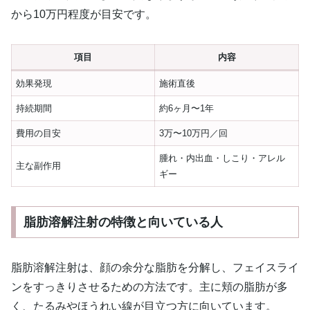
から10万円程度が目安です。
項目
内容
効果発現
施術直後
持続期間
約6ヶ月〜1年
費用の目安
3万〜10万円／回
腫れ・内出血・しこり・アレル
主な副作用
ギー
脂肪溶解注射の特徴と向いている人
脂肪溶解注射は、顔の余分な脂肪を分解し、フェイスライ
ンをすっきりさせるための方法です。主に頬の脂肪が多
く、たるみやほうれい線が目立つ方に向いています。