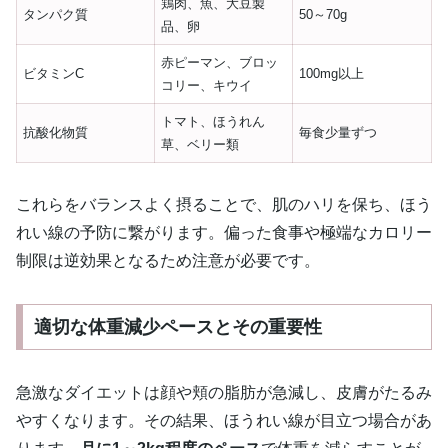
鶏肉、魚、大豆製
タンパク質
50～70g
品、卵
赤ピーマン、ブロッ
ビタミンC
100mg以上
コリー、キウイ
トマト、ほうれん
抗酸化物質
毎食少量ずつ
草、ベリー類
これらをバランスよく摂ることで、肌のハリを保ち、ほう
れい線の予防に繋がります。偏った食事や極端なカロリー
制限は逆効果となるため注意が必要です。
適切な体重減少ペースとその重要性
急激なダイエットは顔や頬の脂肪が急減し、皮膚がたるみ
やすくなります。その結果、ほうれい線が目立つ場合があ