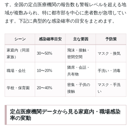
す。全国の定点医療機関の報告数も警報レベルを超える地
域が複数みられ、特に都市部を中心に患者数が急増してい
ます。下記に典型的な感染確率の目安をまとめます。
シーン
感染確率目安
主な要因
予防策
家庭内（同居
飛沫・接触・
30〜50%
マスク・換気
家族）
密閉空間
隣席・会話・
職場・会社
10〜20%
手洗い・消毒
共有物
密集・子供の
マスク・手洗
学校・保育園
20〜40%
接触
い
定点医療機関データから見る家庭内・職場感染
率の変動