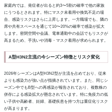
家庭内では、発症者が出ると約3〜5割の確率で他の家族
にうつるとされます。特にマスク未着用や換気不足の場
合、感染リスクはさらに上昇します。一方職場でも、隣の
席や共有スペースを通じて10〜20%の確率で感染が拡大
します。密閉空間や会議、電車通勤中の会話でもリスクが
高まるため、手洗いや消毒・マスク着用が求められます。
A型H3N2主流の今シーズン特徴とリスク変化
2026年シーズンはA型H3N2型が主流を占めており、従来
よりも感染力が強い点が指摘されています。また、同じシ
ーズン中でもB型への再感染が報告されており、複数株の
併存による感染拡大が懸念されています。特に免疫力の低
い子供や高齢者、妊婦、基礎疾患を持つ方は重症化リスク
が高まります。