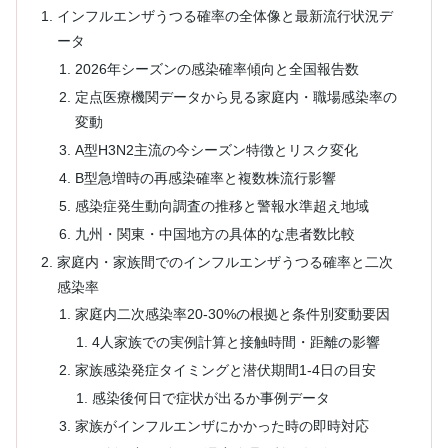
インフルエンザうつる確率の全体像と最新流行状況デ
ータ
2026年シーズンの感染確率傾向と全国報告数
定点医療機関データから見る家庭内・職場感染率の
変動
A型H3N2主流の今シーズン特徴とリスク変化
B型急増時の再感染確率と複数株流行影響
感染症発生動向調査の推移と警報水準超え地域
九州・関東・中国地方の具体的な患者数比較
家庭内・家族間でのインフルエンザうつる確率と二次
感染率
家庭内二次感染率20-30%の根拠と条件別変動要因
4人家族での実例計算と接触時間・距離の影響
家族感染発症タイミングと潜伏期間1-4日の目安
感染後何日で症状が出るか事例データ
家族がインフルエンザにかかった時の即時対応