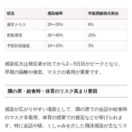
状況
感染確率
学級閉鎖発生割合
通常クラス
20〜25%
8%
密集環境
30〜40%
15%
予防対策徹底
10〜15%
3%
感染拡大は発症者が出てから2～5日目がピークとなり、
早期の隔離や換気、マスクの着用が重要です。
隣の席・給食時・体育のリスク高まり要因
感染が広がりやすい場面として、隣の席での会話や給食時
のマスク非着用、体育の授業での接近などが挙げられま
す。特に会話や咳、くしゃみを介した飛沫感染が主なリス