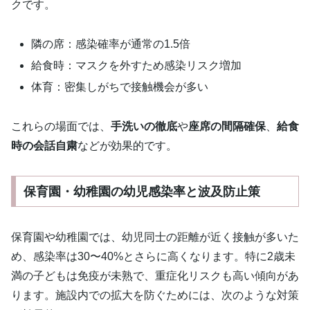
クです。
隣の席：感染確率が通常の1.5倍
給食時：マスクを外すため感染リスク増加
体育：密集しがちで接触機会が多い
これらの場面では、
手洗いの徹底
や
座席の間隔確保
、
給食
時の会話自粛
などが効果的です。
保育園・幼稚園の幼児感染率と波及防止策
保育園や幼稚園では、幼児同士の距離が近く接触が多いた
め、感染率は30〜40%とさらに高くなります。特に2歳未
満の子どもは免疫が未熟で、重症化リスクも高い傾向があ
ります。施設内での拡大を防ぐためには、次のような対策