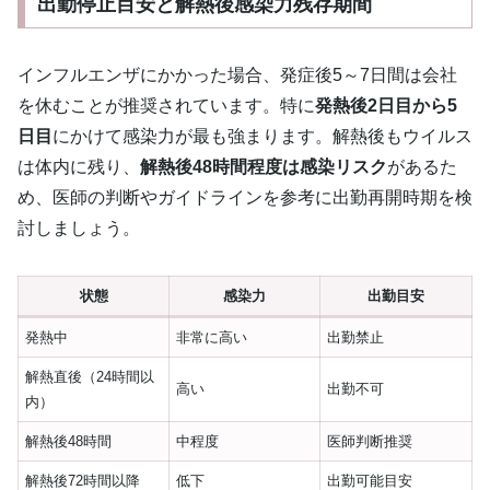
出勤停止目安と解熱後感染力残存期間
インフルエンザにかかった場合、発症後5～7日間は会社
を休むことが推奨されています。特に
発熱後2日目から5
日目
にかけて感染力が最も強まります。解熱後もウイルス
は体内に残り、
解熱後48時間程度は感染リスク
があるた
め、医師の判断やガイドラインを参考に出勤再開時期を検
討しましょう。
状態
感染力
出勤目安
発熱中
非常に高い
出勤禁止
解熱直後（24時間以
高い
出勤不可
内）
解熱後48時間
中程度
医師判断推奨
解熱後72時間以降
低下
出勤可能目安