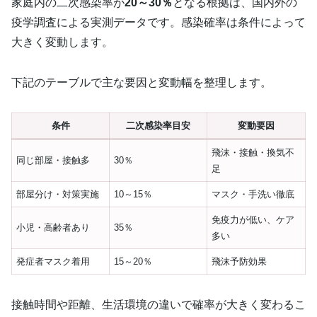
家庭内の二次感染率が
20～30％
となる根拠は、国内外の
疫学調査による実測データです。感染確率は条件によって
大きく変動します。
下記のテーブルで主な要因と変動幅を整理します。
条件
二次感染率目安
変動要因
飛沫・接触・換気不
同じ部屋・接触多
30％
足
部屋分け・対策実施
10～15％
マスク・手洗い徹底
免疫力が低い、ケア
小児・高齢者あり
35％
多い
発症者マスク着用
15～20％
飛沫予防効果
接触時間や距離、生活環境の違いで確率が大きく変わるこ