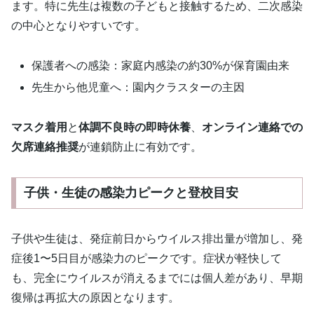
ます。特に先生は複数の子どもと接触するため、二次感染
の中心となりやすいです。
保護者への感染：家庭内感染の約30%が保育園由来
先生から他児童へ：園内クラスターの主因
マスク着用
と
体調不良時の即時休養
、
オンライン連絡での
欠席連絡推奨
が連鎖防止に有効です。
子供・生徒の感染力ピークと登校目安
子供や生徒は、発症前日からウイルス排出量が増加し、発
症後1〜5日目が感染力のピークです。症状が軽快して
も、完全にウイルスが消えるまでには個人差があり、早期
復帰は再拡大の原因となります。