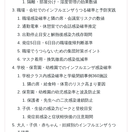
隔離・部屋分け・湿度管理の効果数値
職場・会社でのインフルエンザうつる確率と予防実践
職場感染確率と隣の席・会議室リスクの数値
通勤電車・休憩室での会話感染確率推定
出勤停止目安と解熱後感染力残存期間
発症5日目・6日目の職場復帰判断基準
職場でうつらないための集団対策ポイント
マスク着用・換気徹底の感染低減率
学校・保育園・幼稚園でのインフルエンザ感染確率
学校クラス内感染確率と学級閉鎖事例360施設
隣の席・給食時・体育のリスク高まり要因
保育園・幼稚園の幼児感染率と波及防止策
保護者・先生への二次感染連鎖防止
子供・生徒の感染力ピークと登校目安
発症前感染と症状軽快後の注意期間
大人・子供・赤ちゃん・妊婦別のインフルエンザうつ