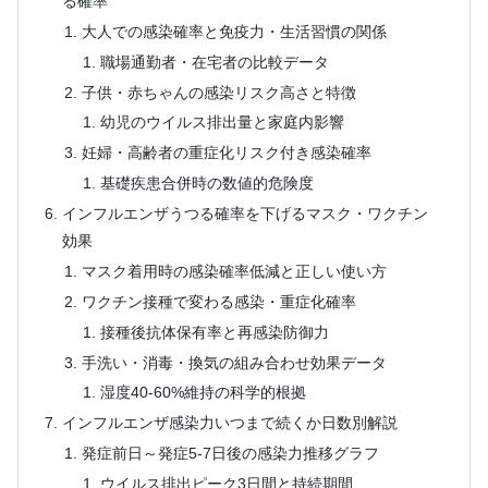
る確率
大人での感染確率と免疫力・生活習慣の関係
職場通勤者・在宅者の比較データ
子供・赤ちゃんの感染リスク高さと特徴
幼児のウイルス排出量と家庭内影響
妊婦・高齢者の重症化リスク付き感染確率
基礎疾患合併時の数値的危険度
インフルエンザうつる確率を下げるマスク・ワクチン
効果
マスク着用時の感染確率低減と正しい使い方
ワクチン接種で変わる感染・重症化確率
接種後抗体保有率と再感染防御力
手洗い・消毒・換気の組み合わせ効果データ
湿度40-60%維持の科学的根拠
インフルエンザ感染力いつまで続くか日数別解説
発症前日～発症5-7日後の感染力推移グラフ
ウイルス排出ピーク3日間と持続期間