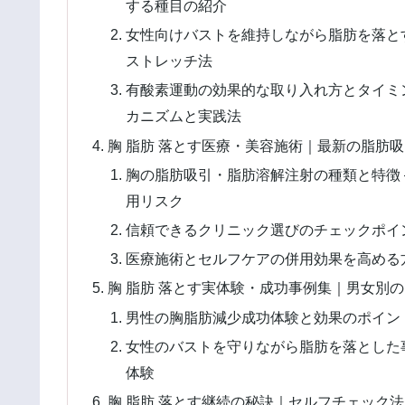
する種目の紹介
女性向けバストを維持しながら脂肪を落とす
ストレッチ法
有酸素運動の効果的な取り入れ方とタイミン
カニズムと実践法
胸 脂肪 落とす医療・美容施術｜最新の脂肪
胸の脂肪吸引・脂肪溶解注射の種類と特徴 
用リスク
信頼できるクリニック選びのチェックポイン
医療施術とセルフケアの併用効果を高める方
胸 脂肪 落とす実体験・成功事例集｜男女別
男性の胸脂肪減少成功体験と効果のポイント
女性のバストを守りながら脂肪を落とした事
体験
胸 脂肪 落とす継続の秘訣｜セルフチェック