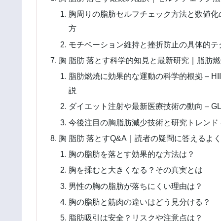
胸周りの脂肪セルフチェック方法と数値化の
方
モチベーション維持と挫折防止の具体的テク
胸 脂肪 落とす科学的知見と最新研究｜脂肪
脂肪燃焼に効果的な運動の科学的根拠 – H
説
ダイエット注射や最新医療技術の動向 – G
今後注目の胸脂肪減少技術と研究トレンド 
胸 脂肪 落とすQ&A｜読者の疑問に答えるよ
胸の脂肪を落とす効果的な方法は？
胸を揉むと大きくなる？その真実とは
男性の胸の脂肪が落ちにくい理由は？
胸の脂肪と筋肉の違いはどう見分ける？
脂肪吸引は安全？リスクや注意点は？