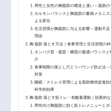
男性と女性の胸脂肪の構造と違い – 脂肪
ホルモンバランスと胸脂肪の蓄積メカニズム
よる変化
生活習慣が胸脂肪に与える影響 – 運動不
理由
胸 脂肪 落とす方法｜食事管理と生活習慣の
タンパク質・脂質・糖質の最適バランスとP
介
食事制限の落とし穴とリバウンド防止法 –
対策
睡眠・ストレス管理による脂肪燃焼促進効果
科学的効果
胸 脂肪 落とす筋トレ・有酸素運動｜効果的
男性向け胸脂肪に効く筋トレメニューとポイ