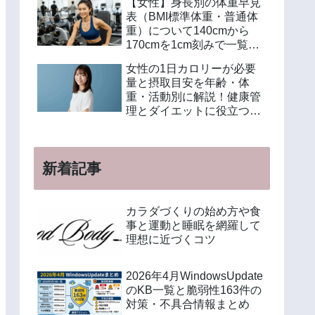
【女性】身長別の体重早見
表（BMI標準体重・普通体
重）について140cmから
170cmを1cm刻みで一覧解
説！年齢別や美容体重の計
女性の1日カロリーが必要
算方法も紹介
量と摂取目安を年齢・体
重・活動別に解説！健康管
理とダイエットに役立つ計
算方法と食事例
新着記事
カラダづくりの始め方や食
事と運動と睡眠を網羅して
理想に近づくコツ
2026年4月WindowsUpdate
のKB一覧と脆弱性163件の
対策・不具合情報まとめ