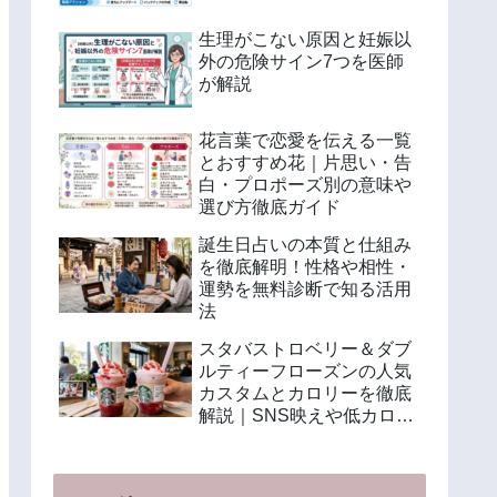
生理がこない原因と妊娠以
外の危険サイン7つを医師
が解説
花言葉で恋愛を伝える一覧
とおすすめ花｜片思い・告
白・プロポーズ別の意味や
選び方徹底ガイド
誕生日占いの本質と仕組み
を徹底解明！性格や相性・
運勢を無料診断で知る活用
法
スタバストロベリー＆ダブ
ルティーフローズンの人気
カスタムとカロリーを徹底
解説｜SNS映えや低カロリ
ー注文法も紹介