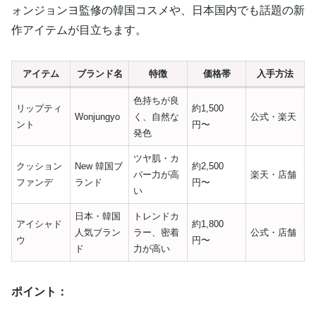
ォンジョンヨ監修の韓国コスメや、日本国内でも話題の新
作アイテムが目立ちます。
アイテム
ブランド名
特徴
価格帯
入手方法
色持ちが良
リップティ
約1,500
Wonjungyo
く、自然な
公式・楽天
ント
円〜
発色
ツヤ肌・カ
クッション
New 韓国ブ
約2,500
バー力が高
楽天・店舗
ファンデ
ランド
円〜
い
日本・韓国
トレンドカ
アイシャド
約1,800
人気ブラン
ラー、密着
公式・店舗
ウ
円〜
ド
力が高い
ポイント：