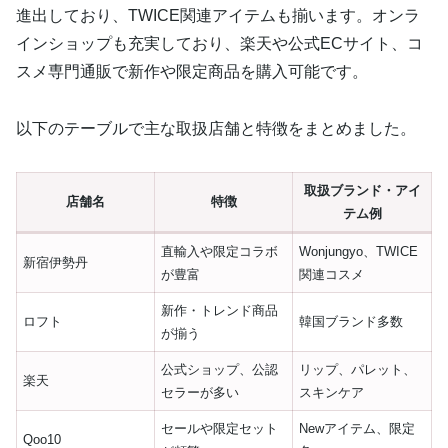
進出しており、TWICE関連アイテムも揃います。オンラ
インショップも充実しており、楽天や公式ECサイト、コ
スメ専門通販で新作や限定商品を購入可能です。
以下のテーブルで主な取扱店舗と特徴をまとめました。
取扱ブランド・アイ
店舗名
特徴
テム例
直輸入や限定コラボ
Wonjungyo、TWICE
新宿伊勢丹
が豊富
関連コスメ
新作・トレンド商品
ロフト
韓国ブランド多数
が揃う
公式ショップ、公認
リップ、パレット、
楽天
セラーが多い
スキンケア
セールや限定セット
Newアイテム、限定
Qoo10