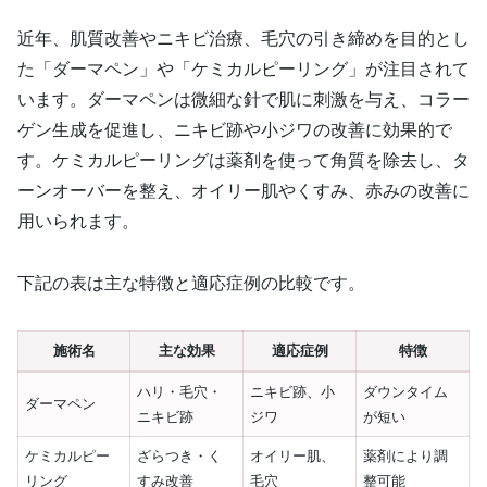
近年、肌質改善やニキビ治療、毛穴の引き締めを目的とし
た「ダーマペン」や「ケミカルピーリング」が注目されて
います。ダーマペンは微細な針で肌に刺激を与え、コラー
ゲン生成を促進し、ニキビ跡や小ジワの改善に効果的で
す。ケミカルピーリングは薬剤を使って角質を除去し、タ
ーンオーバーを整え、オイリー肌やくすみ、赤みの改善に
用いられます。
下記の表は主な特徴と適応症例の比較です。
施術名
主な効果
適応症例
特徴
ハリ・毛穴・
ニキビ跡、小
ダウンタイム
ダーマペン
ニキビ跡
ジワ
が短い
ケミカルピー
ざらつき・く
オイリー肌、
薬剤により調
リング
すみ改善
毛穴
整可能