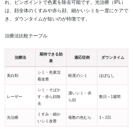
れ、ピンポイントで色素を除去可能です。光治療（IPL）
は、顔全体のくすみや赤ら顔、細かいシミを一度にケアで
き、ダウンタイムが短いのが特徴です。
治療法比較テーブル
期待できる効
治療法
適応症例
ダウンタイム
果
シミ・色素沈
美白剤
軽度のシミ
ほぼなし
着改善
シミ・そばか
濃いシミ・赤
レーザー
す・赤ら顔除
数日～1週間
ら顔
去
くすみ・細か
光治療
複数の色むら
1～2日
いシミ改善