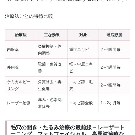
治療法ごとの特徴比較
治療法
主な効果
対象
通院頻度
炎症抑制・体
内服薬
重症ニキビ
2～4週間毎
内調整
殺菌・角質改
軽～中度ニキ
外用薬
2～4週間毎
善
ビ
ケミカルピー
角質除去・再
ニキビ跡・毛
2～4週間毎
リング
生促進
穴
赤み・色素沈
レーザー治療
ニキビ跡全般
1～2ヶ月毎
着除去
毛穴の開き・たるみ治療の最前線 – レーザート
ーニング、フォトフェイシャル、高周波治療な