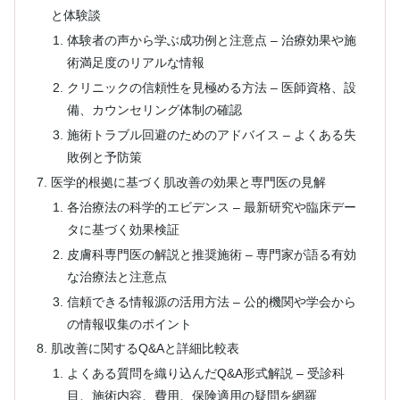
と体験談
体験者の声から学ぶ成功例と注意点 – 治療効果や施
術満足度のリアルな情報
クリニックの信頼性を見極める方法 – 医師資格、設
備、カウンセリング体制の確認
施術トラブル回避のためのアドバイス – よくある失
敗例と予防策
医学的根拠に基づく肌改善の効果と専門医の見解
各治療法の科学的エビデンス – 最新研究や臨床デー
タに基づく効果検証
皮膚科専門医の解説と推奨施術 – 専門家が語る有効
な治療法と注意点
信頼できる情報源の活用方法 – 公的機関や学会から
の情報収集のポイント
肌改善に関するQ&Aと詳細比較表
よくある質問を織り込んだQ&A形式解説 – 受診科
目、施術内容、費用、保険適用の疑問を網羅