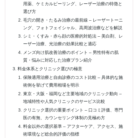
用薬、ケミカルピーリング、レーザー治療の特徴と
選び方
毛穴の開き・たるみ治療の最前線 – レーザートーニ
ング、フォトフェイシャル、高周波治療などを解説
シミ・くすみ・赤ら顔の医療的対処法 – 美白剤、レ
ーザー治療、光治療の効果比較と適応
メンズ向け肌改善治療のポイント – 男性特有の肌
質・悩みに対応した治療プラン紹介
料金体系とクリニック選びの極意
保険適用治療と自由診療のコスト比較 – 具体的な施
術例を挙げて費用相場を明示
東京・大阪・福岡など主要地域のクリニック動向 –
地域特性や人気クリニックのサービス比較
クリニック選択の重要ポイント – 口コミ評価、専門
医の有無、カウンセリング体制の見極め方
料金以外の選択基準 – アフターケア、アクセス、施
術環境など総合的評価の指標