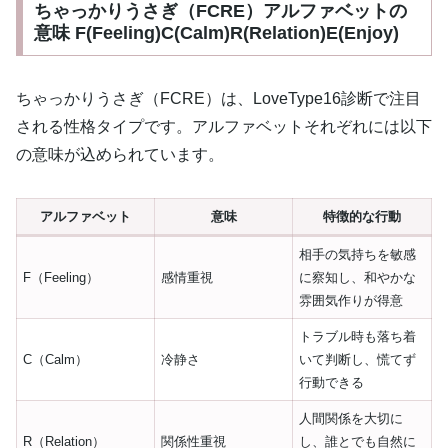
ちゃっかりうさぎ（FCRE）アルファベットの
意味 F(Feeling)C(Calm)R(Relation)E(Enjoy)
ちゃっかりうさぎ（FCRE）は、LoveType16診断で注目
される性格タイプです。アルファベットそれぞれには以下
の意味が込められています。
アルファベット
意味
特徴的な行動
相手の気持ちを敏感
F（Feeling）
感情重視
に察知し、和やかな
雰囲気作りが得意
トラブル時も落ち着
C（Calm）
冷静さ
いて判断し、慌てず
行動できる
人間関係を大切に
R（Relation）
関係性重視
し、誰とでも自然に