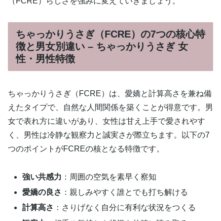
（FCRE）らしさを強みに変えていきましょう。
ちゃっかりうさぎ（FCRE）の7つの核心特
徴と男女別違い – ちゃっかりうさぎ 女
性・男性特徴
ちゃっかりうさぎ（FCRE）は、愛嬌と計算高さを兼ね備
えたタイプで、自然な人間関係を築くことが得意です。男
女で表れ方に違いがあり、女性は甘え上手で愛されやす
く、男性は冷静な観察力と誠実さが際立ちます。以下の7
つのポイントがFCREの核となる特徴です。
強い共感力
：周囲の空気を素早く察知
愛嬌の良さ
：親しみやすく誰とでも打ち解ける
計算高さ
：さりげなく自分に有利な状況をつくる