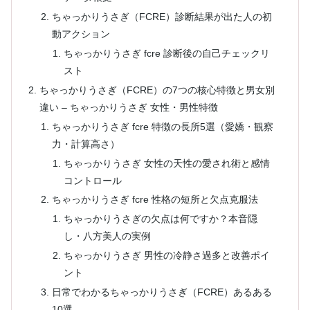
ちゃっかりうさぎ（FCRE）診断結果が出た人の初
動アクション
ちゃっかりうさぎ fcre 診断後の自己チェックリ
スト
ちゃっかりうさぎ（FCRE）の7つの核心特徴と男女別
違い – ちゃっかりうさぎ 女性・男性特徴
ちゃっかりうさぎ fcre 特徴の長所5選（愛嬌・観察
力・計算高さ）
ちゃっかりうさぎ 女性の天性の愛され術と感情
コントロール
ちゃっかりうさぎ fcre 性格の短所と欠点克服法
ちゃっかりうさぎの欠点は何ですか？本音隠
し・八方美人の実例
ちゃっかりうさぎ 男性の冷静さ過多と改善ポイ
ント
日常でわかるちゃっかりうさぎ（FCRE）あるある
10選