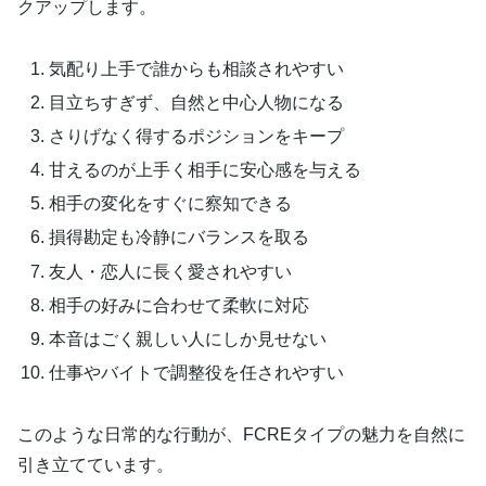
クアップします。
気配り上手で誰からも相談されやすい
目立ちすぎず、自然と中心人物になる
さりげなく得するポジションをキープ
甘えるのが上手く相手に安心感を与える
相手の変化をすぐに察知できる
損得勘定も冷静にバランスを取る
友人・恋人に長く愛されやすい
相手の好みに合わせて柔軟に対応
本音はごく親しい人にしか見せない
仕事やバイトで調整役を任されやすい
このような日常的な行動が、FCREタイプの魅力を自然に
引き立てています。