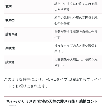
誰とでもすぐに仲良くなれる親
愛嬌
しみやすさ
相手の気持ちや場の雰囲気を読
観察力
むのが得意
自分が得する状況を自然に作り
計算高さ
出す
様々なタイプの人と良い関係を
柔軟性
築ける
人間関係を大切にし、信頼され
誠実さ
やすい
このような特性により、FCREタイプは職場でもプライベ
ートでも頼りにされます。
ちゃっかりうさぎ 女性の天性の愛され術と感情コント