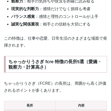
観察力
：相手の気持ちや状況を的確に読み取る
現実的な判断力
：感情だけでなく損得も考慮
バランス感覚
：感情と理性のコントロールが上手
誠実な関係重視
：相手との信頼を大切にする
この特徴は、仕事や恋愛、日常生活のさまざまな場面で発
揮されます。
ちゃっかりうさぎ fcre 特徴の長所5選（愛嬌・
観察力・計算高さ）
ちゃっかりうさぎ（FCRE）の長所は、周囲から高く評価
されるポイントが多くあります。
長所
内容