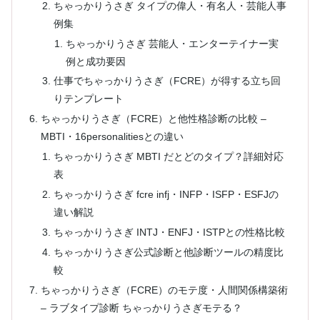
ちゃっかりうさぎ タイプの偉人・有名人・芸能人事
例集
ちゃっかりうさぎ 芸能人・エンターテイナー実
例と成功要因
仕事でちゃっかりうさぎ（FCRE）が得する立ち回
りテンプレート
ちゃっかりうさぎ（FCRE）と他性格診断の比較 –
MBTI・16personalitiesとの違い
ちゃっかりうさぎ MBTI だとどのタイプ？詳細対応
表
ちゃっかりうさぎ fcre infj・INFP・ISFP・ESFJの
違い解説
ちゃっかりうさぎ INTJ・ENFJ・ISTPとの性格比較
ちゃっかりうさぎ公式診断と他診断ツールの精度比
較
ちゃっかりうさぎ（FCRE）のモテ度・人間関係構築術
– ラブタイプ診断 ちゃっかりうさぎモテる？