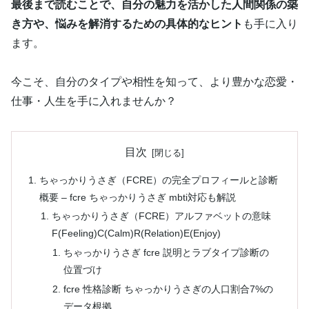
最後まで読むことで、自分の魅力を活かした人間関係の築
き方や、悩みを解消するための具体的なヒント
も手に入り
ます。
今こそ、自分のタイプや相性を知って、より豊かな恋愛・
仕事・人生を手に入れませんか？
目次
ちゃっかりうさぎ（FCRE）の完全プロフィールと診断
概要 – fcre ちゃっかりうさぎ mbti対応も解説
ちゃっかりうさぎ（FCRE）アルファベットの意味
F(Feeling)C(Calm)R(Relation)E(Enjoy)
ちゃっかりうさぎ fcre 説明とラブタイプ診断の
位置づけ
fcre 性格診断 ちゃっかりうさぎの人口割合7%の
データ根拠