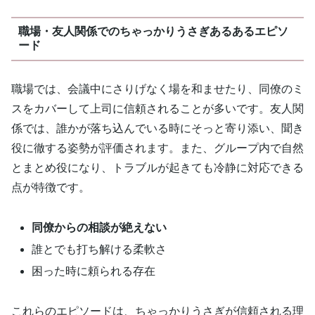
職場・友人関係でのちゃっかりうさぎあるあるエピソ
ード
職場では、会議中にさりげなく場を和ませたり、同僚のミ
スをカバーして上司に信頼されることが多いです。友人関
係では、誰かが落ち込んでいる時にそっと寄り添い、聞き
役に徹する姿勢が評価されます。また、グループ内で自然
とまとめ役になり、トラブルが起きても冷静に対応できる
点が特徴です。
同僚からの相談が絶えない
誰とでも打ち解ける柔軟さ
困った時に頼られる存在
これらのエピソードは、ちゃっかりうさぎが信頼される理