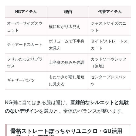
NGアイテム
理由
代替アイテム
オーバーサイズスウ
ジャストサイズのニ
横に広がり太見え
ェット
ット
ボリュームで下半身
タイト/ストレートス
ティアードスカート
太見え
カート
フリルたっぷりブラ
カットソーやシャツ
上半身の厚みを強調
ウス
（無地）
もたつきが増し足短
センタープレスパン
ギャザーパンツ
に見える
ツ
NG例に当てはまる服は避け、
直線的なシルエットと無駄
のないデザイン
を選ぶと、全体のバランスが整います。
骨格ストレートぽっちゃりユニクロ・GU活用