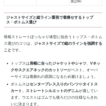
面はNG
ジャストサイズと縦ライン重視で着痩せするトップ
ス・ボトムス選び
骨格ストレートぽっちゃり体型に似合うトップス・ボトム
ス選びのコツは、
ジャストサイズで縦のラインを強調する
こと
です。
トップスは
肩幅に合ったジャケットやシャツ
、
Vネッ
クやスクエアネックのカットソー
がベスト。オーバ
ーサイズは着膨れの原因になるため避けましょう。
ボトムスは
センタープレス入りのパンツ
や
タイトス
カート、ストレートシルエットのデニム
が適してい
ます。ウエストはゴムでも後ろだけの仕様ならきれ
いに決まります。