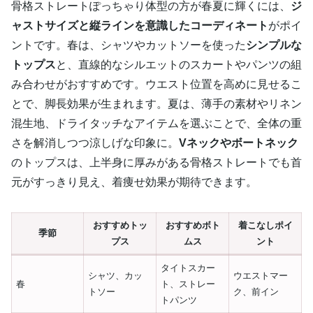
骨格ストレートぽっちゃり体型の方が春夏に輝くには、
ジ
ャストサイズと縦ラインを意識したコーディネート
がポイ
ントです。春は、シャツやカットソーを使った
シンプルな
トップス
と、直線的なシルエットのスカートやパンツの組
み合わせがおすすめです。ウエスト位置を高めに見せるこ
とで、脚長効果が生まれます。夏は、薄手の素材やリネン
混生地、ドライタッチなアイテムを選ぶことで、全体の重
さを解消しつつ涼しげな印象に。
Vネックやボートネック
のトップスは、上半身に厚みがある骨格ストレートでも首
元がすっきり見え、着痩せ効果が期待できます。
おすすめトッ
おすすめボト
着こなしポイ
季節
プス
ムス
ント
タイトスカー
シャツ、カッ
ウエストマー
春
ト、ストレー
トソー
ク、前イン
トパンツ