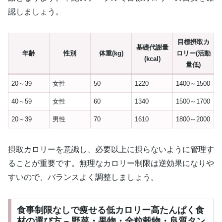
認しましょう。
目標摂取カ
基礎代謝量
年齢
性別
体重(kg)
ロリー(活動
(kcal)
量低)
20～39
女性
50
1220
1400～1500
40～59
女性
60
1340
1500～1700
20～39
男性
70
1610
1800～2000
摂取カロリーを意識し、必要以上に摂らないように管理す
ることが重要です。無理なカロリー制限は逆効果になりや
すいので、バランスよく調整しましょう。
食事制限なしで痩せる低カロリー高たんぱく食
材の選び方 – 野菜・果物・全粒穀物・良質タン