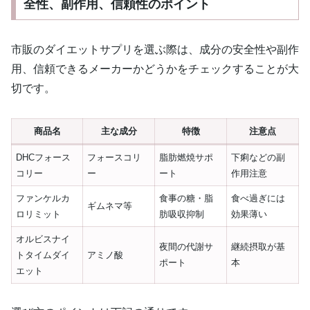
全性、副作用、信頼性のポイント
市販のダイエットサプリを選ぶ際は、成分の安全性や副作
用、信頼できるメーカーかどうかをチェックすることが大
切です。
商品名
主な成分
特徴
注意点
DHCフォース
フォースコリ
脂肪燃焼サポ
下痢などの副
コリー
ー
ート
作用注意
ファンケルカ
食事の糖・脂
食べ過ぎには
ギムネマ等
ロリミット
肪吸収抑制
効果薄い
オルビスナイ
夜間の代謝サ
継続摂取が基
トタイムダイ
アミノ酸
ポート
本
エット