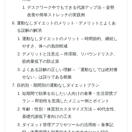
デスクワーク中でもできる代謝アップ法 – 姿勢
改善や簡単ストレッチの実践例
運動なしダイエットのメリット・デメリットとよくあ
る誤解の解消
運動なしダイエットのメリット – 時間節約、継続し
やすさ、体への負担軽減
デメリットと注意点 – 停滞期、リバウンドリスク、
筋肉量低下の防止策
よくある誤解の正しい理解 – 「運動なしでは絶対痩
せない」は誤りである根拠
目的別・期間別の運動なしダイエットプラン
短期間で効果を出したい人向けの食事・生活習慣プ
ラン – 即効性を意識したメニュー例とポイント
年齢・性別・体質別カスタマイズ方法 – 40代女性、
基礎代謝低下者向けの工夫
ダイエット管理アプリやツールの活用術 – 食事記
録・体重管理を効率化するおすすめツール紹介