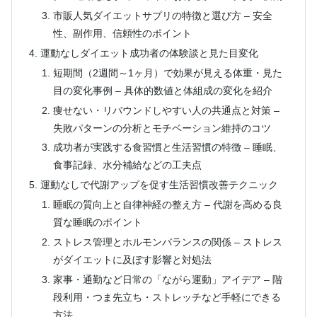
市販人気ダイエットサプリの特徴と選び方 – 安全
性、副作用、信頼性のポイント
運動なしダイエット成功者の体験談と見た目変化
短期間（2週間～1ヶ月）で効果が見える体重・見た
目の変化事例 – 具体的数値と体組成の変化を紹介
痩せない・リバウンドしやすい人の共通点と対策 –
失敗パターンの分析とモチベーション維持のコツ
成功者が実践する食習慣と生活習慣の特徴 – 睡眠、
食事記録、水分補給などの工夫点
運動なしで代謝アップを促す生活習慣改善テクニック
睡眠の質向上と自律神経の整え方 – 代謝を高める良
質な睡眠のポイント
ストレス管理とホルモンバランスの関係 – ストレス
がダイエットに及ぼす影響と対処法
家事・通勤など日常の「ながら運動」アイデア – 階
段利用・つま先立ち・ストレッチなど手軽にできる
方法