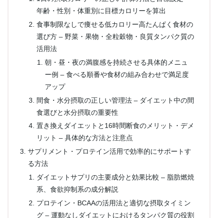
年齢・性別・体重別に目標カロリーを算出
食事制限なしで痩せる低カロリー高たんぱく食材の
選び方 – 野菜・果物・全粒穀物・良質タンパク質の
活用法
朝・昼・夜の満腹感を持続させる具体的メニュ
ー例 – 食べる順番や食材の組み合わせで満足度
アップ
間食・水分摂取の正しい管理法 – ダイエット中の間
食選びと水分摂取の重要性
置き換えダイエットと16時間断食のメリット・デメ
リット – 具体的な方法と注意点
サプリメント・プロテイン活用で効率的にサポートす
る方法
ダイエットサプリの主要成分と効果比較 – 脂肪燃焼
系、食欲抑制系の成分解説
プロテイン・BCAAの活用法と適切な摂取タイミン
グ – 運動なしダイエットにおけるタンパク質の役割