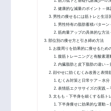
筋力低下と基礎代謝減少への対
健康的な減量のポイント – 
男性の痩せるには筋トレと生活
男性特有の脂肪蓄積パターン 
筋肉量アップの具体的な方法 
部位別の痩せ方と引き締め方法
お腹周りを効果的に痩せるため
腹筋トレーニングと有酸素運動
内臓脂肪と皮下脂肪の違い –
顔やせに効くむくみ改善と表情
むくみ対策と日常ケア – 水
表情筋エクササイズの実践 –
太もも・下半身を細くする筋ト
下半身痩せに効果的な運動 –