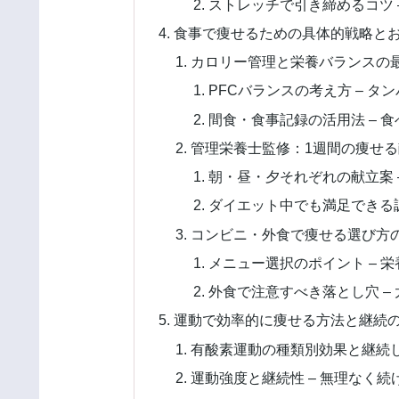
ストレッチで引き締めるコツ 
食事で痩せるための具体的戦略と
カロリー管理と栄養バランスの
PFCバランスの考え方 – 
間食・食事記録の活用法 – 
管理栄養士監修：1週間の痩せ
朝・昼・夕それぞれの献立案 
ダイエット中でも満足できる調
コンビニ・外食で痩せる選び方
メニュー選択のポイント – 
外食で注意すべき落とし穴 –
運動で効率的に痩せる方法と継続
有酸素運動の種類別効果と継続
運動強度と継続性 – 無理なく続