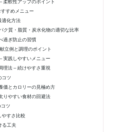
– 柔軟性アップのポイント
おすすめメニュー
最適化方法
タンパク質・脂質・炭水化物の適切な比率
食べ過ぎ防止の習慣
る献立例と調理のポイント
– 実践しやすいメニュー
理法 – 続けやすさ重視
のコツ
栄養価とカロリーの見極め方
 太りやすい食材の回避法
のコツ
しやすさ比較
ける工夫