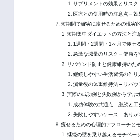
サプリメントの効果とリスク 
医療との併用時の注意点 – 
短期間で確実に痩せるための現実
短期集中ダイエットの方法と注
1週間・2週間・1ヶ月で痩せ
急激な減量のリスク – 健康
リバウンド防止と健康維持のた
継続しやすい生活習慣の作り方
減量後の体重維持法 – リバ
実際の成功例と失敗例から学ぶ
成功体験の共通点 – 継続と
失敗しやすいケース – あり
痩せるための心理的アプローチと
継続の壁を乗り越えるモチベー