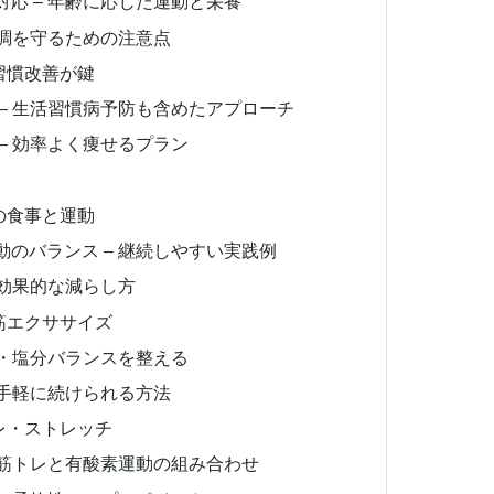
応 – 年齢に応じた運動と栄養
体調を守るための注意点
習慣改善が鍵
– 生活習慣病予防も含めたアプローチ
– 効率よく痩せるプラン
の食事と運動
のバランス – 継続しやすい実践例
 効果的な減らし方
筋エクササイズ
分・塩分バランスを整える
 手軽に続けられる方法
レ・ストレッチ
 筋トレと有酸素運動の組み合わせ