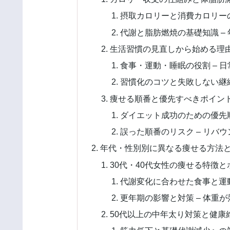
摂取カロリーと消費カロリーの
代謝と脂肪燃焼の基礎知識 –
生活習慣の見直しから始める理
食事・運動・睡眠の役割 – 
習慣化のコツと失敗しない継続
痩せる順番と優先すべきポイン
ダイエット成功のための優先順
誤った順番のリスク – リバ
年代・性別別に異なる痩せる方法
30代・40代女性の痩せる特徴
代謝変化に合わせた食事と運動
更年期の影響と対策 – 体重
50代以上の中年太り対策と健康