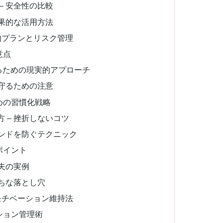
– 安全性の比較
効果的な活用方法
的プランとリスク管理
意点
るための現実的アプローチ
を守るための注意
めの習慣化戦略
 – 挫折しないコツ
ウンドを防ぐテクニック
ポイント
工夫の実例
がちな落とし穴
モチベーション維持法
ション管理術