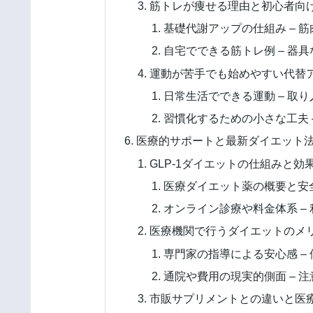
筋トレが痩せる理由と初心者向
基礎代謝アップの仕組み – 
自宅でできる筋トレ例 – 器
運動が苦手でも始めやすい代替
日常生活でできる運動 – 取
習慣化するための小さな工夫 
医療的サポートと最新ダイエット
GLP-1ダイエットの仕組みと効
医療ダイエット薬の概要と安全
オンライン診療や料金体系 –
医療機関で行うダイエットのメ
専門家の指導による安心感 –
通院や費用の現実的側面 – 
市販サプリメントとの違いと医