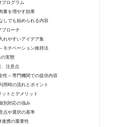
けプログラム
筋肉量を増やす効果
具なしでも始められる内容
アプローチ
り入れやすいアイデア集
– モチベーション維持法
法の実態
果、注意点
性 – 専門機関での提供内容
 利用時の流れとポイント
リットとデメリット
 個別対応の強み
注意点や選択の基準
療連携の重要性