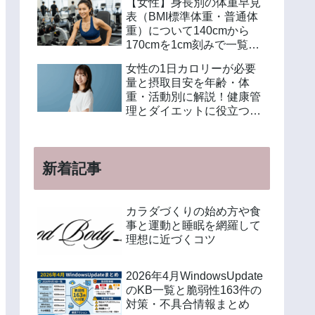
【女性】身長別の体重早見
表（BMI標準体重・普通体
重）について140cmから
170cmを1cm刻みで一覧解
説！年齢別や美容体重の計
女性の1日カロリーが必要
算方法も紹介
量と摂取目安を年齢・体
重・活動別に解説！健康管
理とダイエットに役立つ計
算方法と食事例
新着記事
カラダづくりの始め方や食
事と運動と睡眠を網羅して
理想に近づくコツ
2026年4月WindowsUpdate
のKB一覧と脆弱性163件の
対策・不具合情報まとめ