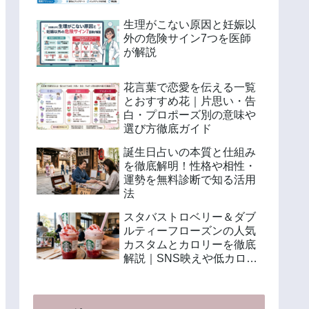
生理がこない原因と妊娠以
外の危険サイン7つを医師
が解説
花言葉で恋愛を伝える一覧
とおすすめ花｜片思い・告
白・プロポーズ別の意味や
選び方徹底ガイド
誕生日占いの本質と仕組み
を徹底解明！性格や相性・
運勢を無料診断で知る活用
法
スタバストロベリー＆ダブ
ルティーフローズンの人気
カスタムとカロリーを徹底
解説｜SNS映えや低カロリ
ー注文法も紹介