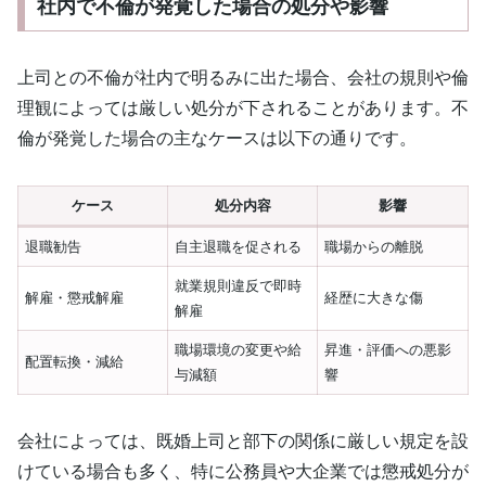
社内で不倫が発覚した場合の処分や影響
上司との不倫が社内で明るみに出た場合、会社の規則や倫
理観によっては厳しい処分が下されることがあります。不
倫が発覚した場合の主なケースは以下の通りです。
ケース
処分内容
影響
退職勧告
自主退職を促される
職場からの離脱
就業規則違反で即時
解雇・懲戒解雇
経歴に大きな傷
解雇
職場環境の変更や給
昇進・評価への悪影
配置転換・減給
与減額
響
会社によっては、既婚上司と部下の関係に厳しい規定を設
けている場合も多く、特に公務員や大企業では懲戒処分が