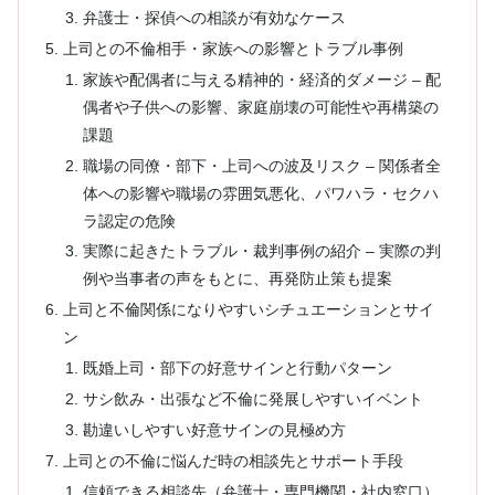
弁護士・探偵への相談が有効なケース
上司との不倫相手・家族への影響とトラブル事例
家族や配偶者に与える精神的・経済的ダメージ – 配
偶者や子供への影響、家庭崩壊の可能性や再構築の
課題
職場の同僚・部下・上司への波及リスク – 関係者全
体への影響や職場の雰囲気悪化、パワハラ・セクハ
ラ認定の危険
実際に起きたトラブル・裁判事例の紹介 – 実際の判
例や当事者の声をもとに、再発防止策も提案
上司と不倫関係になりやすいシチュエーションとサイ
ン
既婚上司・部下の好意サインと行動パターン
サシ飲み・出張など不倫に発展しやすいイベント
勘違いしやすい好意サインの見極め方
上司との不倫に悩んだ時の相談先とサポート手段
信頼できる相談先（弁護士・専門機関・社内窓口）