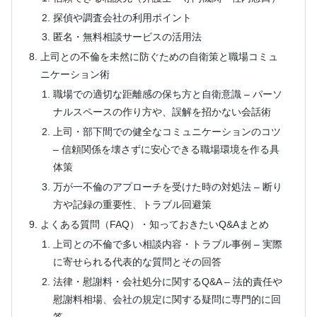
探偵や調査会社の利用ポイント
匿名・無料相談サービスの活用法
上司との不倫を未然に防ぐための自衛策と職場コミュ
ニケーション術
職場での適切な距離感の保ち方と自衛意識 – パーソ
ナルスペースの作り方や、誤解を招かない会話術
上司・部下間での健全なコミュニケーションのコツ
– 信頼関係を壊さずに安心できる職場環境を作る具
体策
万が一不倫のアプローチを受けた時の対処法 – 断り
方や記録の重要性、トラブル回避策
よくある質問（FAQ）・知っておきたいQ&Aまとめ
上司との不倫で多い相談内容・トラブル事例 – 実際
に寄せられる代表的な質問とその回答
法律・慰謝料・会社処分に関するQ&A – 法的責任や
慰謝料相場、会社の規定に関する疑問に専門的に回
答