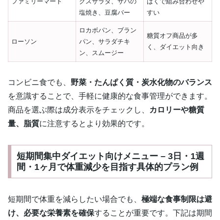
ファミリーマート
クスサラダ、サバの
ぱくで組み合わせや
塩焼き、豆腐バー
すい
ロカボパン、ブラン
糖質オフ商品が多
ローソン
パン、サラダチキ
く、ダイエット向き
ン、スムージー
コンビニ食でも、
野菜・たんぱく質・炭水化物のバランス
を意識することで、手軽に健康的な食事管理ができます。
商品を選ぶ際は成分表示をチェックし、
カロリーや糖質
量、脂質
に注意するとより効果的です。
短期間集中ダイエット向けメニュー – 3日・1週
間・1ヶ月で体重減少を目指す具体的プラン例
短期間で体重を減らしたい場合でも、
極端な食事制限は避
け、必要な栄養素を確保
することが重要です。下記は期間