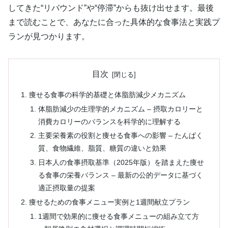
してきた“リバウンド”や“停滞”からも抜け出せます。最後
まで読むことで、あなたに合った具体的な食事法と実践プ
ランが見つかります。
目次
痩せる食事の科学的基礎と体脂肪減少メカニズム
体脂肪減少の生理学的メカニズム – 摂取カロリーと
消費カロリーのバランスを科学的に理解する
主要栄養素の役割と痩せる食事への影響 – たんぱく
質、食物繊維、脂質、糖質の違いと効果
日本人の食事摂取基準（2025年版）を踏まえた痩せ
る食事の栄養バランス – 最新の公的データに基づく
適正摂取量の提案
痩せるための食事メニュー実例と1週間献立プラン
1週間で効果的に痩せる食事メニューの組み立て方