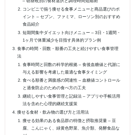
– 朝昼晩別の食材選択と調理時間短縮術
コンビニで揃う痩せる食事メニューと商品選びのポ
イント – セブン、ファミマ、ローソン別のおすすめ
食品紹介
短期間集中ダイエット向けメニュー – 3日・1週間・
1ヶ月で体重減少を目指す具体的プラン例
食事の時間・回数・順番の工夫と続けやすい食事管理
法
食事時間と回数の科学的根拠 – 食後血糖値と代謝に
与える影響を考慮した最適な食事タイミング
食べる順番と満腹感の関連性 – 血糖値コントロール
と過食防止のための食べ方の工夫
継続しやすい食事管理と記録法 – アプリや手帳活用
法を含めた心理的継続支援策
痩せる食材・飲み物の選び方と活用法
痩せる効果のある食品群の特徴と摂取推奨量 – 豆
腐、こんにゃく、緑黄色野菜、魚介類、発酵食品な