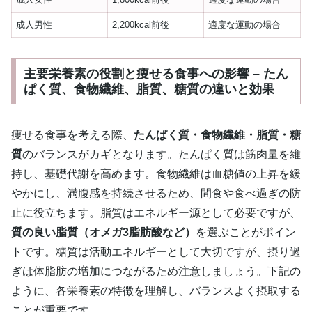
成人男性
2,200kcal前後
適度な運動の場合
主要栄養素の役割と痩せる食事への影響 – たん
ぱく質、食物繊維、脂質、糖質の違いと効果
痩せる食事を考える際、
たんぱく質・食物繊維・脂質・糖
質
のバランスがカギとなります。たんぱく質は筋肉量を維
持し、基礎代謝を高めます。食物繊維は血糖値の上昇を緩
やかにし、満腹感を持続させるため、間食や食べ過ぎの防
止に役立ちます。脂質はエネルギー源として必要ですが、
質の良い脂質（オメガ3脂肪酸など）
を選ぶことがポイン
トです。糖質は活動エネルギーとして大切ですが、摂り過
ぎは体脂肪の増加につながるため注意しましょう。下記の
ように、各栄養素の特徴を理解し、バランスよく摂取する
ことが重要です。