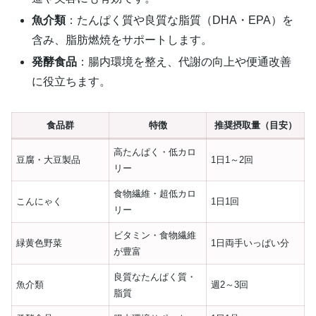
魚介類
：たんぱく質や良質な脂質（DHA・EPA）を
含み、脂肪燃焼をサポートします。
発酵食品
：腸内環境を整え、代謝の向上や便通改善
に役立ちます。
食品群
特徴
推奨摂取量（目安）
高たんぱく・低カロ
豆腐・大豆製品
1日1～2回
リー
食物繊維・超低カロ
こんにゃく
1日1回
リー
ビタミン・食物繊維
緑黄色野菜
1日両手いっぱい分
が豊富
良質なたんぱく質・
魚介類
週2～3回
脂質