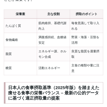
栄養素
主な役割
摂取のポイント
筋肉維持、基礎代謝
毎食意識して取り入
たんぱく質
向上
れる
満腹感持続、血糖値
野菜・海藻・豆類を
食物繊維
安定
活用
エネルギー源、ホル
良質な脂質を適量摂
脂質
モン合成
取
主食の種類や量に注
糖質
活動エネルギー
意
日本人の食事摂取基準（2025年版）を踏まえた
痩せる食事の栄養バランス – 最新の公的データ
に基づく適正摂取量の提案