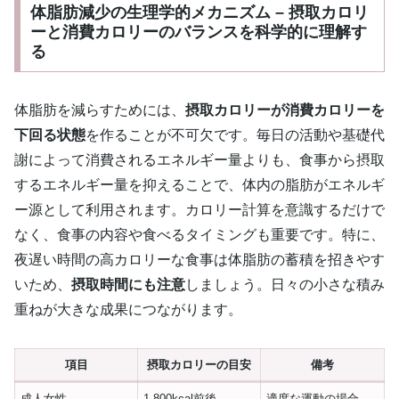
体脂肪減少の生理学的メカニズム – 摂取カロリ
ーと消費カロリーのバランスを科学的に理解す
る
体脂肪を減らすためには、
摂取カロリーが消費カロリーを
下回る状態
を作ることが不可欠です。毎日の活動や基礎代
謝によって消費されるエネルギー量よりも、食事から摂取
するエネルギー量を抑えることで、体内の脂肪がエネルギ
ー源として利用されます。カロリー計算を意識するだけで
なく、食事の内容や食べるタイミングも重要です。特に、
夜遅い時間の高カロリーな食事は体脂肪の蓄積を招きやす
いため、
摂取時間にも注意
しましょう。日々の小さな積み
重ねが大きな成果につながります。
項目
摂取カロリーの目安
備考
成人女性
1,800kcal前後
適度な運動の場合