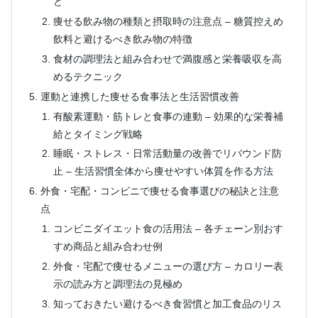
ど
痩せる飲み物の種類と摂取時の注意点 – 糖質控えめ
飲料と避けるべき飲み物の特徴
食材の調理法と組み合わせで満腹感と栄養吸収を高
めるテクニック
運動と連携した痩せる食事法と生活習慣改善
有酸素運動・筋トレと食事の連動 – 効果的な栄養補
給とタイミング戦略
睡眠・ストレス・日常活動量の改善でリバウンド防
止 – 生活習慣全体から痩せやすい体質を作る方法
外食・宅配・コンビニで痩せる食事選びの秘訣と注意
点
コンビニダイエット食の活用法 – 各チェーン別おす
すめ商品と組み合わせ例
外食・宅配で痩せるメニューの選び方 – カロリー表
示の読み方と調理法の見極め
知っておきたい避けるべき食習慣と加工食品のリス