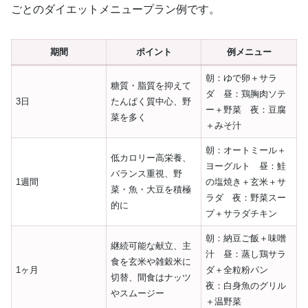
ごとのダイエットメニュープラン例です。
期間
ポイント
例メニュー
朝：ゆで卵＋サラ
糖質・脂質を抑えて
ダ 昼：鶏胸肉ソテ
3日
たんぱく質中心、野
ー＋野菜 夜：豆腐
菜を多く
＋みそ汁
朝：オートミール＋
低カロリー高栄養、
ヨーグルト 昼：鮭
バランス重視、野
1週間
の塩焼き＋玄米＋サ
菜・魚・大豆を積極
ラダ 夜：野菜スー
的に
プ＋サラダチキン
朝：納豆ご飯＋味噌
継続可能な献立、主
汁 昼：蒸し鶏サラ
食を玄米や雑穀米に
1ヶ月
ダ＋全粒粉パン
切替、間食はナッツ
夜：白身魚のグリル
やスムージー
＋温野菜