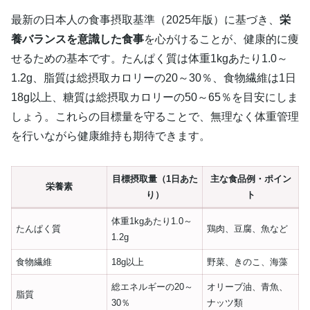
最新の日本人の食事摂取基準（2025年版）に基づき、
栄
養バランスを意識した食事
を心がけることが、健康的に痩
せるための基本です。たんぱく質は体重1kgあたり1.0～
1.2g、脂質は総摂取カロリーの20～30％、食物繊維は1日
18g以上、糖質は総摂取カロリーの50～65％を目安にしま
しょう。これらの目標量を守ることで、無理なく体重管理
を行いながら健康維持も期待できます。
目標摂取量（1日あた
主な食品例・ポイン
栄養素
り）
ト
体重1kgあたり1.0～
たんぱく質
鶏肉、豆腐、魚など
1.2g
食物繊維
18g以上
野菜、きのこ、海藻
総エネルギーの20～
オリーブ油、青魚、
脂質
30％
ナッツ類