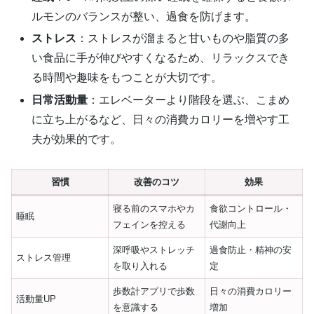
ルモンのバランスが整い、過食を防げます。
ストレス
：ストレスが溜まると甘いものや脂質の多
い食品に手が伸びやすくなるため、リラックスでき
る時間や趣味をもつことが大切です。
日常活動量
：エレベーターより階段を選ぶ、こまめ
に立ち上がるなど、日々の消費カロリーを増やす工
夫が効果的です。
習慣
改善のコツ
効果
寝る前のスマホやカ
食欲コントロール・
睡眠
フェインを控える
代謝向上
深呼吸やストレッチ
過食防止・精神の安
ストレス管理
を取り入れる
定
歩数計アプリで歩数
日々の消費カロリー
活動量UP
を意識する
増加