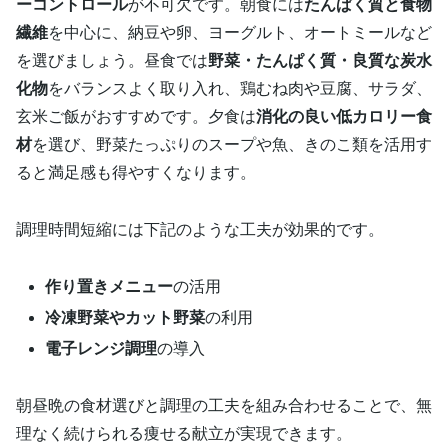
ーコントロール
が不可欠です。朝食には
たんぱく質と食物
繊維
を中心に、納豆や卵、ヨーグルト、オートミールなど
を選びましょう。昼食では
野菜・たんぱく質・良質な炭水
化物
をバランスよく取り入れ、鶏むね肉や豆腐、サラダ、
玄米ご飯がおすすめです。夕食は
消化の良い低カロリー食
材
を選び、野菜たっぷりのスープや魚、きのこ類を活用す
ると満足感も得やすくなります。
調理時間短縮には下記のような工夫が効果的です。
作り置きメニュー
の活用
冷凍野菜やカット野菜
の利用
電子レンジ調理
の導入
朝昼晩の食材選びと調理の工夫を組み合わせることで、無
理なく続けられる痩せる献立が実現できます。