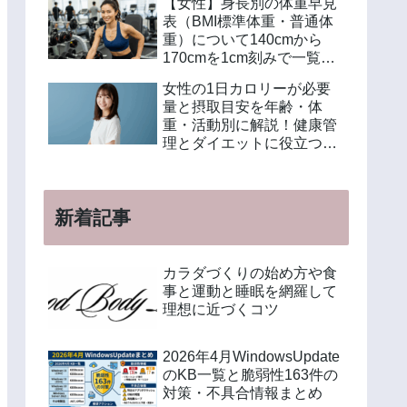
【女性】身長別の体重早見
表（BMI標準体重・普通体
重）について140cmから
170cmを1cm刻みで一覧解
説！年齢別や美容体重の計
女性の1日カロリーが必要
算方法も紹介
量と摂取目安を年齢・体
重・活動別に解説！健康管
理とダイエットに役立つ計
算方法と食事例
新着記事
カラダづくりの始め方や食
事と運動と睡眠を網羅して
理想に近づくコツ
2026年4月WindowsUpdate
のKB一覧と脆弱性163件の
対策・不具合情報まとめ