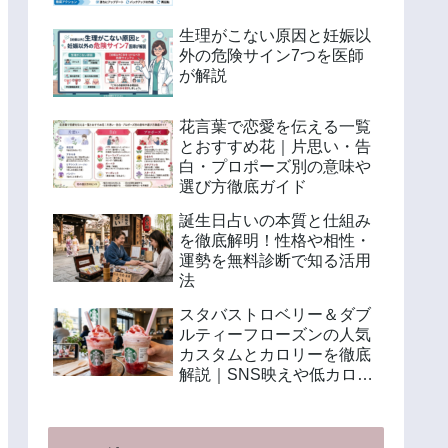
生理がこない原因と妊娠以
外の危険サイン7つを医師
が解説
花言葉で恋愛を伝える一覧
とおすすめ花｜片思い・告
白・プロポーズ別の意味や
選び方徹底ガイド
誕生日占いの本質と仕組み
を徹底解明！性格や相性・
運勢を無料診断で知る活用
法
スタバストロベリー＆ダブ
ルティーフローズンの人気
カスタムとカロリーを徹底
解説｜SNS映えや低カロリ
ー注文法も紹介