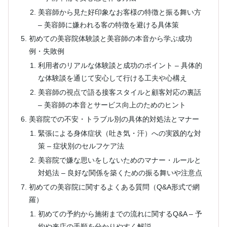
美容師から見た好印象なお客様の特徴と振る舞い方
– 美容師に嫌われる客の特徴を避ける具体策
初めての美容院体験談と美容師の本音から学ぶ成功
例・失敗例
利用者のリアルな体験談と成功のポイント – 具体的
な体験談を通じて安心して行ける工夫や心構え
美容師の視点で語る接客スタイルと顧客対応の裏話
– 美容師の本音とサービス向上のためのヒント
美容院での不安・トラブル別の具体的対処法とマナー
緊張による身体症状（吐き気・汗）への実践的な対
策 – 症状別のセルフケア法
美容院で嫌な思いをしないためのマナー・ルールと
対処法 – 良好な関係を築くための振る舞いや注意点
初めての美容院に関するよくある質問（Q&A形式で網
羅）
初めての予約から施術までの流れに関するQ&A – 予
約や来店の手順を分かりやすく解説