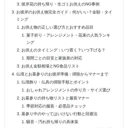
彼岸花の持ち帰り・生ゴミお供えのNG事例
お彼岸のお供え物完全ガイド：何がいい？金額・タイ
ミング
お供え物の正しい選び方とおすすめ品目
菓子折り・アレンジメント・花束の人気ランキ
ング
お供えのタイミング：いつ置く？いつ下げる？
期間ごとの目安と家族差の対応
お供え金額相場とNG食品リスト
仏壇とお墓参りのお彼岸準備：掃除からマナーまで
仏壇飾り・仏具の掃除手順とポイント
おしゃれアレンジメントの作り方・サイズ選び
お墓参りの持ち物リストと服装マナー
季節対応の服装・必需品チェック
墓参り中のやってはいけない行動と回避法
騒音・汚れ持ち帰りの具体策