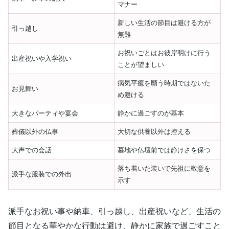
マナー
新しい生活の節目は避ける方が
引っ越し
無難
お祝いごとはお彼岸明けに行う
出産祝いや入学祝い
ことが望ましい
病気平癒を願う時期ではないた
お見舞い
め避ける
大きなパーティや宴会
静かに過ごすのが基本
葬儀以外の仏事
大切な供養以外は控える
大声での会話
墓地や仏壇前では静けさを保つ
落ち着いた装いで先祖に敬意を
派手な服装での外出
示す
派手なお祝い事や納車、引っ越し、出産祝いなど、生活の
節目となる華やかな行動は避け、静かに家族で過ごすこと