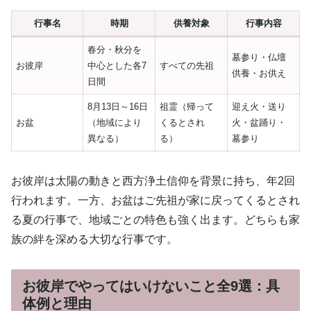
行事名
時期
供養対象
行事内容
春分・秋分を
墓参り・仏壇
お彼岸
中心とした各7
すべての先祖
供養・お供え
日間
8月13日～16日
祖霊（帰って
迎え火・送り
お盆
（地域により
くるとされ
火・盆踊り・
異なる）
る）
墓参り
お彼岸は太陽の動きと西方浄土信仰を背景に持ち、年2回
行われます。一方、お盆はご先祖が家に戻ってくるとされ
る夏の行事で、地域ごとの特色も強く出ます。どちらも家
族の絆を深める大切な行事です。
お彼岸でやってはいけないこと全9選：具
体例と理由