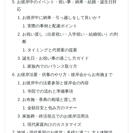
お彼岸中のイベント・祝い事：納車・結婚・誕生日対
応
お彼岸中に納車・引っ越しをして良いか？
実際の事例と配慮ポイント
お祝い渡し（出産祝い・入学祝い・結婚祝い）の判
断
タイミングと代替案の提案
誕生日・お祝い事の過ごし方ガイド
家族内でのバランス取り方
お彼岸法要・供養のやり方：彼岸会からお布施まで
お彼岸中の法要参加と彼岸会の内容
寺院での流れと準備事項
お布施・香典の相場と渡し方
金額目安と包み方のマナー
家族葬・終活視点でのお彼岸活用法
現代家庭向けのカスタマイズ
地域・現代風習のお彼岸：多様な過ごし方と体験談