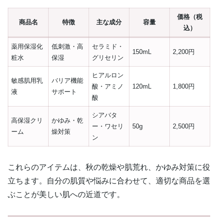
価格（税
商品名
特徴
主な成分
容量
込）
薬用保湿化
低刺激・高
セラミド・
150mL
2,200円
粧水
保湿
グリセリン
ヒアルロン
敏感肌用乳
バリア機能
酸・アミノ
120mL
1,800円
液
サポート
酸
シアバタ
高保湿クリ
かゆみ・乾
ー・ワセリ
50g
2,500円
ーム
燥対策
ン
これらのアイテムは、秋の乾燥や肌荒れ、かゆみ対策に役
立ちます。自分の肌質や悩みに合わせて、適切な商品を選
ぶことが美しい肌への近道です。