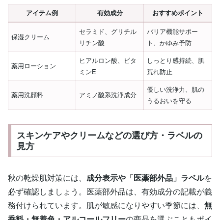
アイテム例
有効成分
おすすめポイント
セラミド、グリチル
バリア機能サポー
保湿クリーム
リチン酸
ト、かゆみ予防
ヒアルロン酸、ビタ
しっとり感持続、肌
薬用ローション
ミンE
荒れ防止
優しい洗浄力、肌の
薬用洗顔料
アミノ酸系洗浄成分
うるおいを守る
スキンケアやクリームなどの選び方・ラベルの
見方
秋の乾燥肌対策には、
成分表示や「医薬部外品」ラベル
を
必ず確認しましょう。医薬部外品は、有効成分の記載が義
務付けられています。肌が敏感になりやすい季節には、
無
香料・無着色・アルコールフリー
の商品を選ぶこともポイ