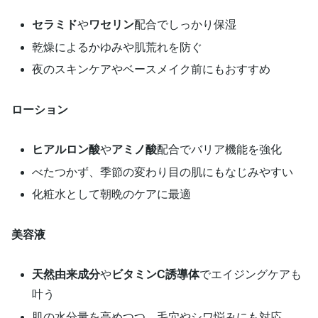
セラミド
や
ワセリン
配合でしっかり保湿
乾燥によるかゆみや肌荒れを防ぐ
夜のスキンケアやベースメイク前にもおすすめ
ローション
ヒアルロン酸
や
アミノ酸
配合でバリア機能を強化
べたつかず、季節の変わり目の肌にもなじみやすい
化粧水として朝晩のケアに最適
美容液
天然由来成分
や
ビタミンC誘導体
でエイジングケアも
叶う
肌の水分量を高めつつ、毛穴やシワ悩みにも対応