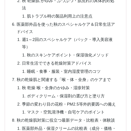
秋 乾燥肌 かゆみ・ぶつぶつ・肌荒れの具体的対処
法
肌トラブル時の製品利用上の注意点
医薬部外品を使った秋のスペシャルケア＆日常生活ア
ドバイス
週1～2回のスペシャルケア（パック・導入美容液
等）
秋のスキンケアポイント・保湿強化メソッド
日常生活でできる乾燥対策アドバイス
睡眠・食事・服装・室内湿度管理のコツ
秋の乾燥肌と関連する「喉・体・全身」のケアまで
秋 乾燥 喉・全身のかゆみ・湿疹対策
ボディクリーム・保湿剤の選び方と塗り方
季節の変わり目の花粉・PM2.5等外的要因への備え
マスク・空気清浄機・自宅ケアのポイント
秋の乾燥肌対策に役立つ最新データ・比較表・体験談
医薬部外品・保湿クリームの比較表（成分・価格・