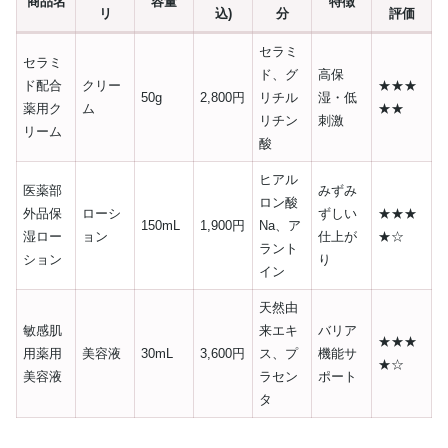
商品名
容量
特徴
リ
込)
分
評価
セラミ
セラミ
ド、グ
高保
ド配合
クリー
★★★
50g
2,800円
リチル
湿・低
薬用ク
ム
★★
リチン
刺激
リーム
酸
ヒアル
医薬部
みずみ
ロン酸
外品保
ローシ
ずしい
★★★
150mL
1,900円
Na、ア
湿ロー
ョン
仕上が
★☆
ラント
ション
り
イン
天然由
敏感肌
来エキ
バリア
★★★
用薬用
美容液
30mL
3,600円
ス、プ
機能サ
★☆
美容液
ラセン
ポート
タ