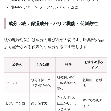
集中ケアとしてプラスワンアイテムに
成分比較：保湿成分・バリア機能・低刺激性
秋の乾燥対策には成分の選び方が大切です。医薬部外品に
よく配合される代表的な成分を徹底比較します。
おすすめ肌タ
成分名
主な効果
特徴
イプ
肌の潤いを守
水分保持・バ
乾燥肌・敏感
セラミド
り敏感肌にも
リア機能強化
肌
安心
みずみずしい
すべての肌タ
ヒアルロン酸
高い保水力
仕上がり、し
イプ
っとり感