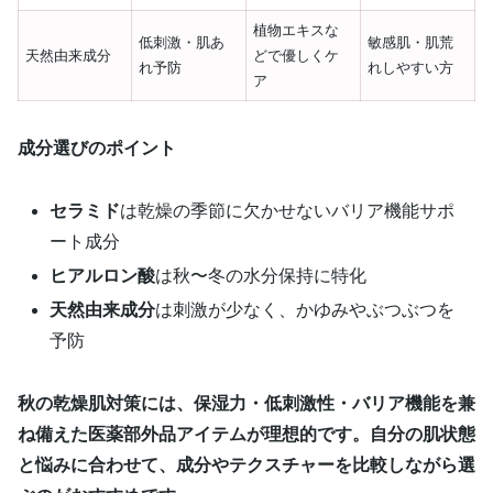
植物エキスな
低刺激・肌あ
敏感肌・肌荒
天然由来成分
どで優しくケ
れ予防
れしやすい方
ア
成分選びのポイント
セラミド
は乾燥の季節に欠かせないバリア機能サポ
ート成分
ヒアルロン酸
は秋〜冬の水分保持に特化
天然由来成分
は刺激が少なく、かゆみやぶつぶつを
予防
秋の乾燥肌対策には、保湿力・低刺激性・バリア機能を兼
ね備えた医薬部外品アイテムが理想的です。自分の肌状態
と悩みに合わせて、成分やテクスチャーを比較しながら選