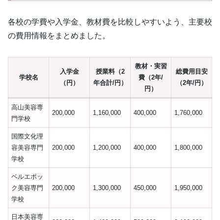
各校の学費や入学金、教材費を比較しやすいよう、主要校
の費用情報をまとめました。
教材・実習
入学金
授業料（2
総費用目安
学校名
費（2年/
（円）
年合計/円）
（2年/円）
円）
高山美容専
200,000
1,160,000
400,000
1,760,000
門学校
国際文化理
容美容専門
200,000
1,200,000
400,000
1,800,000
学校
ベルエポッ
ク美容専門
200,000
1,300,000
450,000
1,950,000
学校
日本美容専