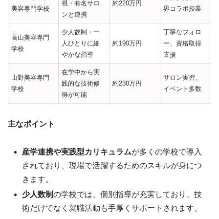
視・有名サロ
約220万円
美容専門学校
界コラボ授業
ンと連携
少人数制・一
丁寧なフォロ
高山美容専門
人ひとりに細
約190万円
ー、資格取得
学校
やかな指導
支援
在学中から実
山野美容専門
サロン実習、
践的な技術修
約230万円
学校
イベント多数
得が可能
主なポイント
産学連携や実践型カリキュラム
が多くの学校で導入
されており、現場で活躍するためのスキルが身につ
きます。
少人数制
の学校では、個別指導が充実しており、技
術だけでなく就職活動も手厚くサポートされます。