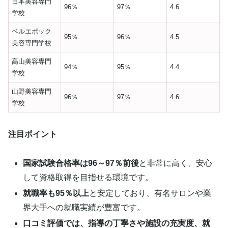
日本美容専門
96％
97％
4.6
学校
ベルエポック
95％
96％
4.5
美容専門学校
高山美容専門
94％
95％
4.4
学校
山野美容専門
96％
97％
4.6
学校
注目ポイント
国家試験合格率は96～97％前後
と非常に高く、安心
して資格取得を目指せる環境です。
就職率も95％以上
と安定しており、有名サロンや業
界大手への就職実績が豊富です。
口コミ評価では、指導の丁寧さや施設の充実度、就