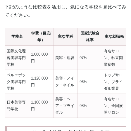
下記のような比較表を活用し、気になる学校を見比べてみ
てください。
学費（目安/
国家試験合
学校名
主な学科
主な就職先
年）
格率
国際文化理
有名サロ
1,080,000
容美容専門
美容・理容
97%
ン、独立開
円
学校
業多数
ベルエポッ
トップサロ
1,120,000
美容・メイ
ク美容専門
96%
ン、ブライ
円
ク・ネイル
学校
ダル業界
美容・ヘ
有名サロ
日本美容専
1,100,000
ア・ブライ
98%
ン、全国展
門学校
円
ダル
開サロン