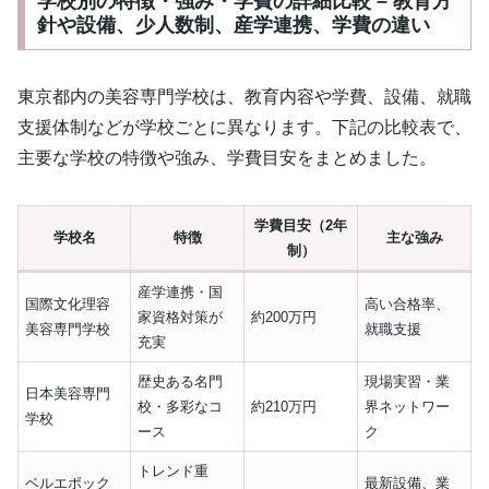
学校別の特徴・強み・学費の詳細比較 – 教育方
針や設備、少人数制、産学連携、学費の違い
東京都内の美容専門学校は、教育内容や学費、設備、就職
支援体制などが学校ごとに異なります。下記の比較表で、
主要な学校の特徴や強み、学費目安をまとめました。
学費目安（2年
学校名
特徴
主な強み
制）
産学連携・国
国際文化理容
高い合格率、
家資格対策が
約200万円
美容専門学校
就職支援
充実
歴史ある名門
現場実習・業
日本美容専門
校・多彩なコ
約210万円
界ネットワー
学校
ース
ク
トレンド重
ベルエポック
最新設備、業