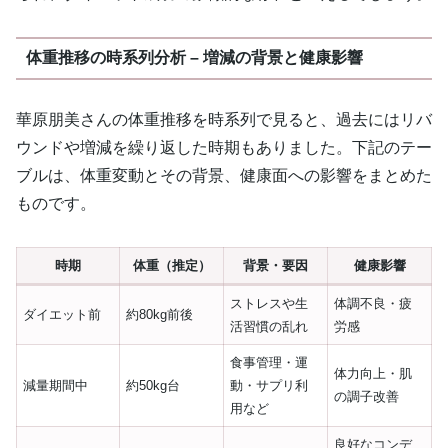
体重推移の時系列分析 – 増減の背景と健康影響
華原朋美さんの体重推移を時系列で見ると、過去にはリバ
ウンドや増減を繰り返した時期もありました。下記のテー
ブルは、体重変動とその背景、健康面への影響をまとめた
ものです。
時期
体重（推定）
背景・要因
健康影響
ストレスや生
体調不良・疲
ダイエット前
約80kg前後
活習慣の乱れ
労感
食事管理・運
体力向上・肌
減量期間中
約50kg台
動・サプリ利
の調子改善
用など
良好なコンデ