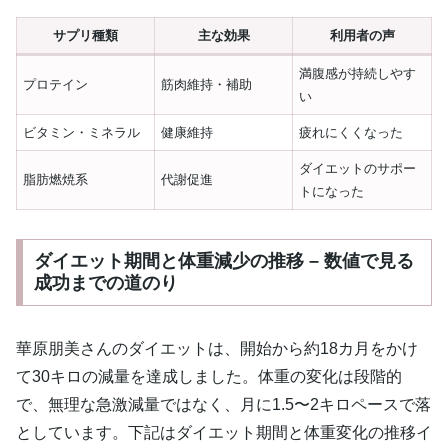
サプリ種類
主な効果
利用者の声
満腹感が持続しやす
プロテイン
筋肉維持・補助
い
ビタミン・ミネラル
健康維持
疲れにくくなった
ダイエットのサポー
脂肪燃焼系
代謝促進
トになった
ダイエット期間と体重減少の推移 – 数値で見る
成功までの道のり
華原朋美さんのダイエットは、開始から約18カ月をかけ
て30キロの減量を達成しました。体重の変化は段階的
で、無理な急激減量ではなく、月に1.5〜2キロペースで落
としています。下記はダイエット期間と体重変化の推移イ