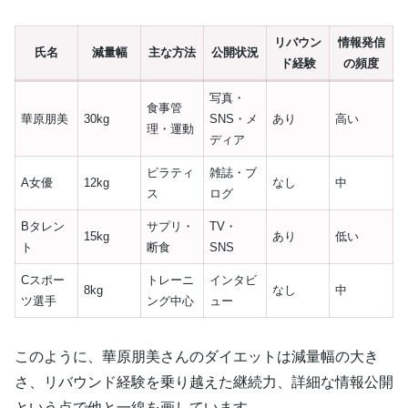
リバウン
情報発信
氏名
減量幅
主な方法
公開状況
ド経験
の頻度
写真・
食事管
華原朋美
30kg
SNS・メ
あり
高い
理・運動
ディア
ピラティ
雑誌・ブ
A女優
12kg
なし
中
ス
ログ
Bタレン
サプリ・
TV・
15kg
あり
低い
ト
断食
SNS
Cスポー
トレーニ
インタビ
8kg
なし
中
ツ選手
ング中心
ュー
このように、華原朋美さんのダイエットは減量幅の大き
さ、リバウンド経験を乗り越えた継続力、詳細な情報公開
という点で他と一線を画しています。