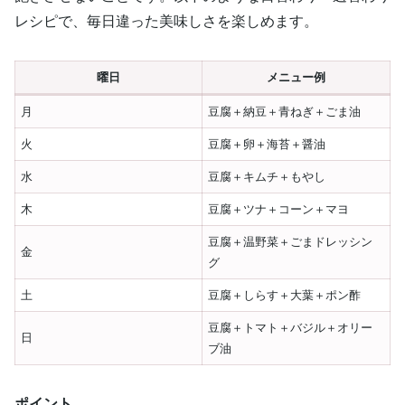
レシピで、毎日違った美味しさを楽しめます。
曜日
メニュー例
月
豆腐＋納豆＋青ねぎ＋ごま油
火
豆腐＋卵＋海苔＋醤油
水
豆腐＋キムチ＋もやし
木
豆腐＋ツナ＋コーン＋マヨ
豆腐＋温野菜＋ごまドレッシン
金
グ
土
豆腐＋しらす＋大葉＋ポン酢
豆腐＋トマト＋バジル＋オリー
日
ブ油
ポイント