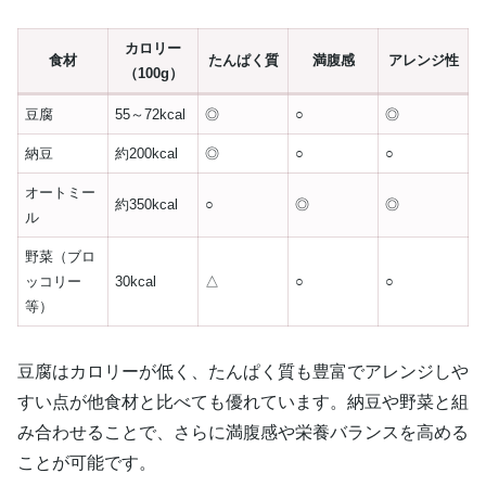
カロリー
食材
たんぱく質
満腹感
アレンジ性
（100g）
豆腐
55～72kcal
◎
○
◎
納豆
約200kcal
◎
○
○
オートミー
約350kcal
○
◎
◎
ル
野菜（ブロ
ッコリー
30kcal
△
○
○
等）
豆腐はカロリーが低く、たんぱく質も豊富でアレンジしや
すい点が他食材と比べても優れています。納豆や野菜と組
み合わせることで、さらに満腹感や栄養バランスを高める
ことが可能です。