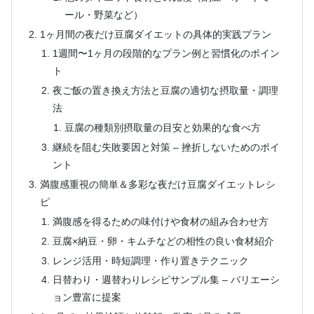
ール・野菜など）
1ヶ月間の夜だけ豆腐ダイエットの具体的実践プラン
1週間〜1ヶ月の段階的なプラン例と習慣化のポイン
ト
夜ご飯の置き換え方法と豆腐の適切な摂取量・調理
法
豆腐の種類別摂取量の目安と効果的な食べ方
継続を阻む失敗要因と対策 – 挫折しないためのポイ
ント
満腹感重視の簡単＆多彩な夜だけ豆腐ダイエットレシ
ピ
満腹感を得るための味付けや食材の組み合わせ方
豆腐×納豆・卵・キムチなどの相性の良い食材紹介
レンジ活用・時短調理・作り置きテクニック
日替わり・週替わりレシピサンプル集 – バリエーシ
ョン豊富に提案