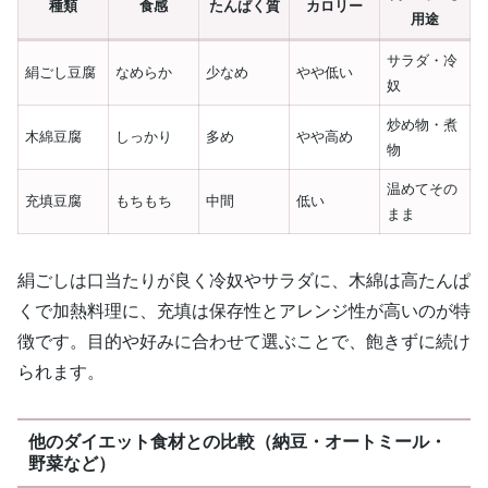
種類
食感
たんぱく質
カロリー
用途
サラダ・冷
絹ごし豆腐
なめらか
少なめ
やや低い
奴
炒め物・煮
木綿豆腐
しっかり
多め
やや高め
物
温めてその
充填豆腐
もちもち
中間
低い
まま
絹ごしは口当たりが良く冷奴やサラダに、木綿は高たんぱ
くで加熱料理に、充填は保存性とアレンジ性が高いのが特
徴です。目的や好みに合わせて選ぶことで、飽きずに続け
られます。
他のダイエット食材との比較（納豆・オートミール・
野菜など）