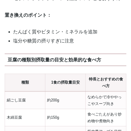
置き換えのポイント：
たんぱく質やビタミン・ミネラルを追加
塩分や糖質の摂りすぎに注意
豆腐の種類別摂取量の目安と効果的な食べ方
特長とおすすめの食
種類
1食の摂取量目安
べ方
なめらかで冷ややっ
絹ごし豆腐
約200g
こやスープ向き
食べごたえがあり炒
木綿豆腐
約150g
め物や煮物向き