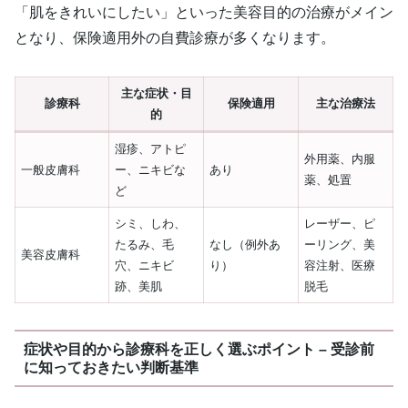
「肌をきれいにしたい」といった美容目的の治療がメイン
となり、保険適用外の自費診療が多くなります。
主な症状・目
診療科
保険適用
主な治療法
的
湿疹、アトピ
外用薬、内服
一般皮膚科
ー、ニキビな
あり
薬、処置
ど
シミ、しわ、
レーザー、ピ
たるみ、毛
なし（例外あ
ーリング、美
美容皮膚科
穴、ニキビ
り）
容注射、医療
跡、美肌
脱毛
症状や目的から診療科を正しく選ぶポイント – 受診前
に知っておきたい判断基準