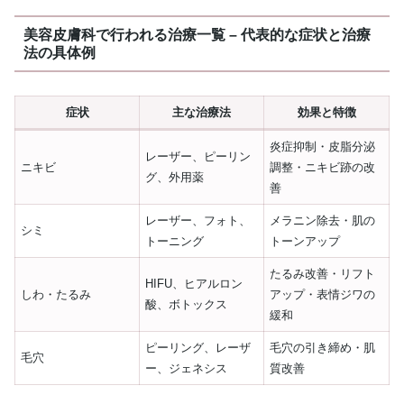
美容皮膚科で行われる治療一覧 – 代表的な症状と治療
法の具体例
症状
主な治療法
効果と特徴
炎症抑制・皮脂分泌
レーザー、ピーリン
ニキビ
調整・ニキビ跡の改
グ、外用薬
善
レーザー、フォト、
メラニン除去・肌の
シミ
トーニング
トーンアップ
たるみ改善・リフト
HIFU、ヒアルロン
しわ・たるみ
アップ・表情ジワの
酸、ボトックス
緩和
ピーリング、レーザ
毛穴の引き締め・肌
毛穴
ー、ジェネシス
質改善