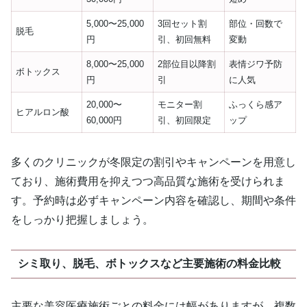
5,000〜25,000
3回セット割
部位・回数で
脱毛
円
引、初回無料
変動
8,000〜25,000
2部位目以降割
表情ジワ予防
ボトックス
円
引
に人気
20,000〜
モニター割
ふっくら感ア
ヒアルロン酸
60,000円
引、初回限定
ップ
多くのクリニックが冬限定の割引やキャンペーンを用意し
ており、施術費用を抑えつつ高品質な施術を受けられま
す。予約時は必ずキャンペーン内容を確認し、期間や条件
をしっかり把握しましょう。
シミ取り、脱毛、ボトックスなど主要施術の料金比較
主要な美容医療施術ごとの料金には幅がありますが、複数