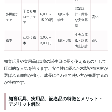
安定設
子ども用
多機能チ
6,000～
1歳～小
計・厳格
ローチェ
高い
ェア
15,000円
学生
な安全基
ア
準
丈夫な厚
仕掛け絵
1,000～
絵本
1歳～3歳
紙・誤飲
高い
本
3,000円
防止設計
知育玩具や実用品は1歳の誕生日に長く使えるものとして
圧倒的な人気を誇ります。安全性に優れた木製や布素材が
選ばれる傾向が強く、成長に合わせて使い方が発展するの
が特徴です。
知育玩具、実用品、記念品の特徴とメリット・
デメリット解説