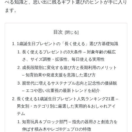
べる知識と、思い出に残るギフト選びのヒントが手に入り
ます。
目次
1歳誕生日プレゼントの「長く使える」選び方基礎知識
長く使えるプレゼントの3大条件 – 対象年齢の幅広
さ、サイズ調整・拡張性、毎日使える実用性
成長段階別に変化する遊び方と長期利用のメリット
– 知育効果や発達支援を意識した選び方
親世代に増えるサステナブル志向と記念性の価値観
– エコや思い出重視の最新トレンドを紹介
長く使える1歳誕生日プレゼント人気ランキング21選 –
男女別・カテゴリ別に厳選した実用的＆おしゃれアイ
テム
知育玩具＆ブロック部門 – 指先の器用さと創造力を
伸ばす積み木やレゴ®デュプロの特徴