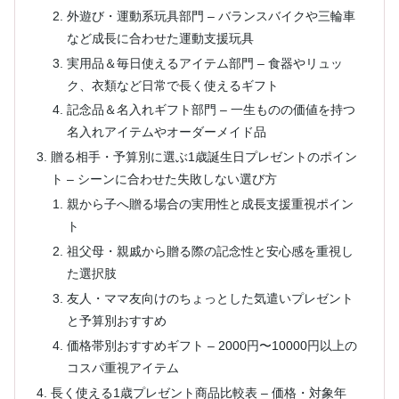
外遊び・運動系玩具部門 – バランスバイクや三輪車
など成長に合わせた運動支援玩具
実用品＆毎日使えるアイテム部門 – 食器やリュッ
ク、衣類など日常で長く使えるギフト
記念品＆名入れギフト部門 – 一生ものの価値を持つ
名入れアイテムやオーダーメイド品
贈る相手・予算別に選ぶ1歳誕生日プレゼントのポイン
ト – シーンに合わせた失敗しない選び方
親から子へ贈る場合の実用性と成長支援重視ポイン
ト
祖父母・親戚から贈る際の記念性と安心感を重視し
た選択肢
友人・ママ友向けのちょっとした気遣いプレゼント
と予算別おすすめ
価格帯別おすすめギフト – 2000円〜10000円以上の
コスパ重視アイテム
長く使える1歳プレゼント商品比較表 – 価格・対象年