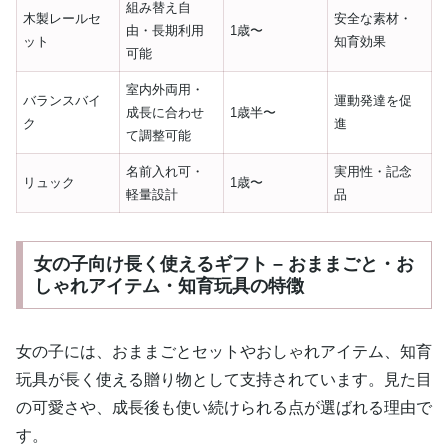
組み替え自
木製レールセ
安全な素材・
由・長期利用
1歳〜
ット
知育効果
可能
室内外両用・
バランスバイ
運動発達を促
成長に合わせ
1歳半〜
ク
進
て調整可能
名前入れ可・
実用性・記念
リュック
1歳〜
軽量設計
品
女の子向け長く使えるギフト – おままごと・お
しゃれアイテム・知育玩具の特徴
女の子には、おままごとセットやおしゃれアイテム、知育
玩具が長く使える贈り物として支持されています。見た目
の可愛さや、成長後も使い続けられる点が選ばれる理由で
す。