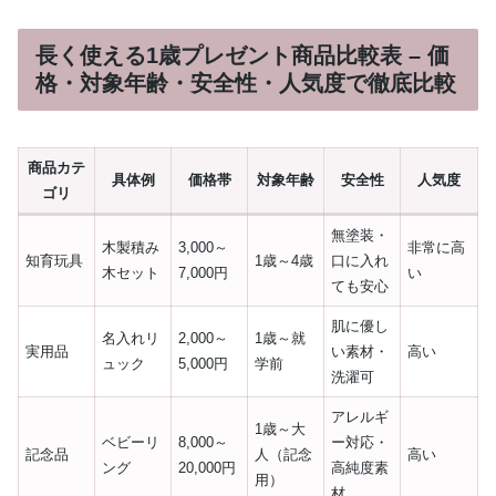
長く使える1歳プレゼント商品比較表 – 価
格・対象年齢・安全性・人気度で徹底比較
商品カテ
具体例
価格帯
対象年齢
安全性
人気度
ゴリ
無塗装・
木製積み
3,000～
非常に高
知育玩具
1歳～4歳
口に入れ
木セット
7,000円
い
ても安心
肌に優し
名入れリ
2,000～
1歳～就
実用品
い素材・
高い
ュック
5,000円
学前
洗濯可
アレルギ
1歳～大
ベビーリ
8,000～
ー対応・
記念品
人（記念
高い
ング
20,000円
高純度素
用）
材