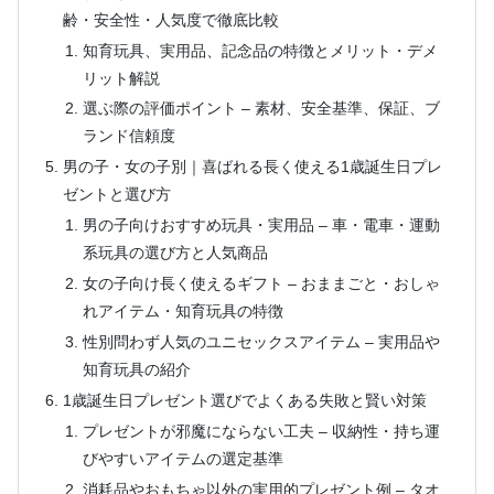
齢・安全性・人気度で徹底比較
知育玩具、実用品、記念品の特徴とメリット・デメ
リット解説
選ぶ際の評価ポイント – 素材、安全基準、保証、ブ
ランド信頼度
男の子・女の子別｜喜ばれる長く使える1歳誕生日プレ
ゼントと選び方
男の子向けおすすめ玩具・実用品 – 車・電車・運動
系玩具の選び方と人気商品
女の子向け長く使えるギフト – おままごと・おしゃ
れアイテム・知育玩具の特徴
性別問わず人気のユニセックスアイテム – 実用品や
知育玩具の紹介
1歳誕生日プレゼント選びでよくある失敗と賢い対策
プレゼントが邪魔にならない工夫 – 収納性・持ち運
びやすいアイテムの選定基準
消耗品やおもちゃ以外の実用的プレゼント例 – タオ