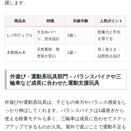
躍します。
商品名
特徴
対象年齢
人気ポイント
大きめパー
想像力と手先
レゴ®デュプロ
1歳～
ツ、安全設計
を育てる
天然素材、無
長く使える・
木製積み木
1歳～
塗装が安心
誤飲防止設計
外遊び・運動系玩具部門 – バランスバイクや三
輪車など成長に合わせた運動支援玩具
外遊びや運動系玩具は、子どもの体力やバランス感覚をし
っかり伸ばしてくれます。バランスバイクは1歳過ぎから
使える軽量モデルも多く、三輪車は成長に合わせてステッ
プアップできるものが人気。屋外で遊ぶことで運動不足も