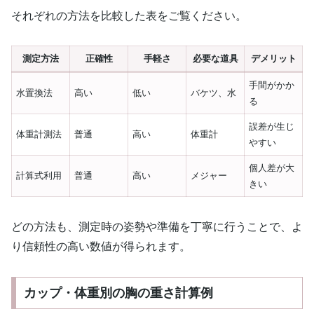
それぞれの方法を比較した表をご覧ください。
測定方法
正確性
手軽さ
必要な道具
デメリット
手間がかか
水置換法
高い
低い
バケツ、水
る
誤差が生じ
体重計測法
普通
高い
体重計
やすい
個人差が大
計算式利用
普通
高い
メジャー
きい
どの方法も、測定時の姿勢や準備を丁寧に行うことで、よ
り信頼性の高い数値が得られます。
カップ・体重別の胸の重さ計算例